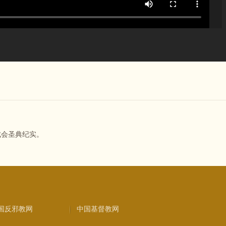
成会圣典纪实。
国反邪教网
中国基督教网