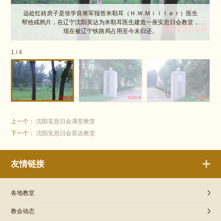
远处红砖房子是张学良将军报答米勒耳（Ｈ.Ｗ.Ｍｉｌｌｅｒ）医生
帮他戒鸦片，在辽宁沈阳英达为米勒耳医生建造一座安息日会教堂，
现在被辽宁铁路局占用至今未归还。
1
/
4
上一个：
沈阳安息日会满堂教堂
下一个：
沈阳安息日会英达教堂
友情链接
各地教堂
教会动态