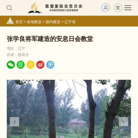
繁
首页
>
各地教堂
>
国内教堂
>
辽宁省
张学良将军建造的安息日会教堂
地址：辽宁
作者：蔡有才