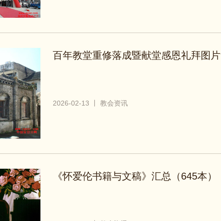
百年教堂重修落成暨献堂感恩礼拜图片
2026-02-13 丨 教会资讯
《怀爱伦书籍与文稿》汇总（645本）