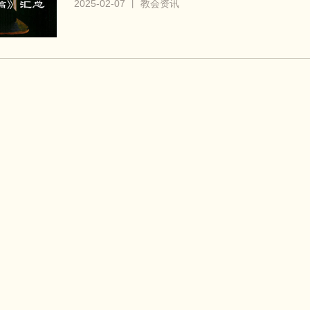
2025-02-07 丨 教会资讯
温州警世堂百年庆典 图片集
2024-12-22 丨 教会信息
浙江苍南县金乡教堂落成典礼暨九十周