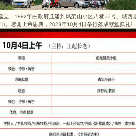
立，1992年由政府迁建到凤架山小区八巷66号。城西堂于2
币。感谢上帝恩典，2023年10月4日举行落成献堂典礼!