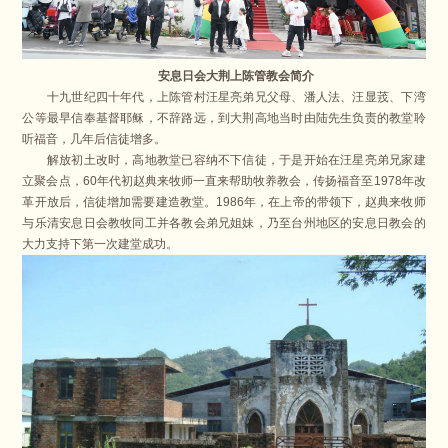
安息日会大荆上陈管教会简介
十九世纪四十年代，上陈管村汪星亮弟兄父母、潘人法、汪显茙、下湾
公等最早信奉基督耶稣，不辞路远，到大荆高地当时由陆先生负责的教堂聆
听福音，几年后信徒增多。
解放初土改时，高地教堂已容纳不下信徒，于是开始在汪星亮弟兄家建
立聚会点，60年代初赵典来牧师一直来帮助牧养教会，传扬福音至1978年改
革开放后，信徒增加需要建造教堂。1986年，在上帝的带领下，赵典来牧师
与乐清安息日会教牧同工并各教会弟兄姐妹，乃至台州地区的安息日教会的
大力支持下第一次建堂成功。