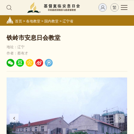
繁
首页
>
各地教堂
>
国内教堂
>
辽宁省
铁岭市安息日会教堂
地址：辽宁
作者：蔡有才