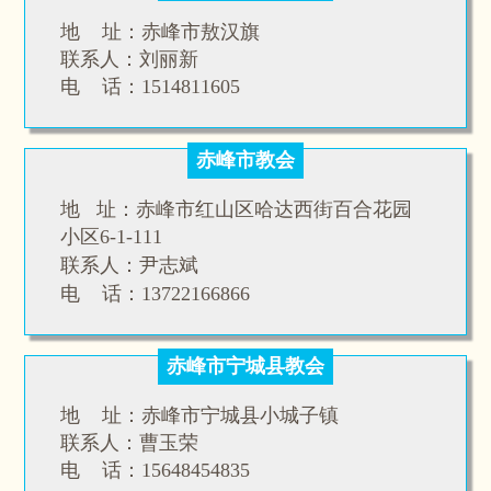
地 址：赤峰市敖汉旗
联系人：
刘丽新
电 话：
1514811605
赤峰市教会
地 址：赤峰市红山区哈达西街百合花园
小区6-1-111
联系人：
尹志斌
电 话：
13722166866
赤峰市宁城县教会
地 址：赤峰市宁城县小城子镇
联系人：曹玉荣
电 话：
15648454835