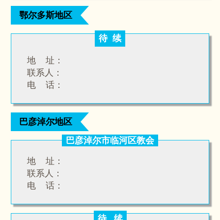
鄂尔多斯地区
待 续
地 址：
联系人：
电 话：
巴彦淖尔地区
巴彦淖尔市临河区教会
地 址：
联系人：
电 话：
待 续