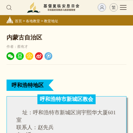
繁
首页
>
各地教堂
>
教堂地址
内蒙古自治区
作者：蔡有才
呼和浩特地区
呼和浩特市新城区教会
址：呼和浩特市新城区润宇熙华大厦601
室
联系人：
赵先兵