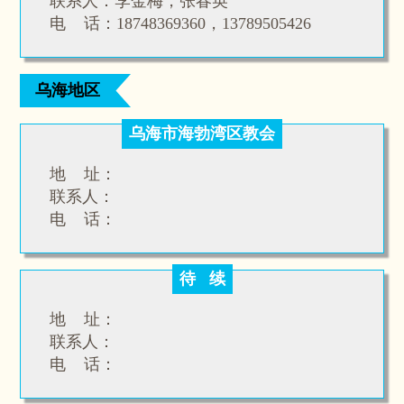
联系人：
李金梅
，
张春英
电 话：
18748369360，13789505426
乌海地区
乌海市海勃湾区教会
地 址：
联系人：
电 话：
待 续
地 址：
联系人：
电 话：