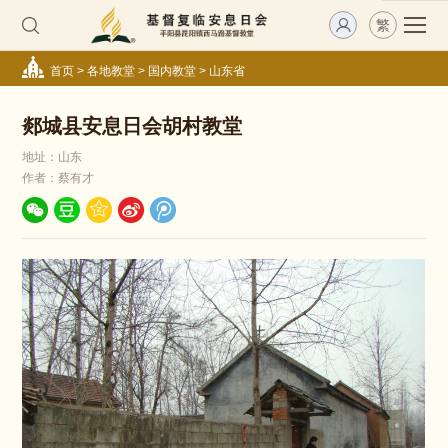
繁
首页
>
各地教堂
>
国内教堂
>
山东省
郯城县安息日会胡村教堂
地址：山东
作者：蔡有才