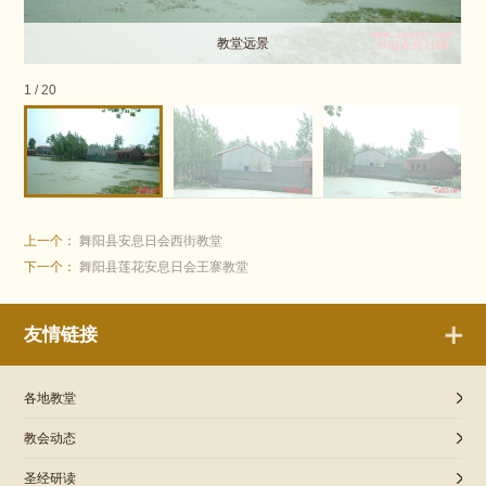
教堂远景
1
/
20
上一个：
舞阳县安息日会西街教堂
下一个：
舞阳县莲花安息日会王寨教堂
友情链接
各地教堂
教会动态
圣经研读