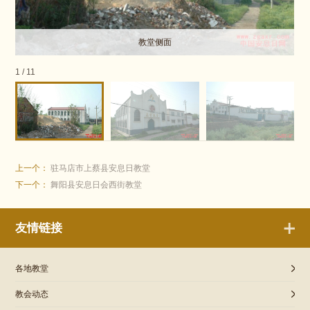
教堂侧面
1
/
11
上一个：
驻马店市上蔡县安息日教堂
下一个：
舞阳县安息日会西街教堂
友情链接
各地教堂
教会动态