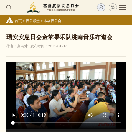
繁
首页
>
音乐殿堂
>
本会音乐会
瑞安安息日会金苹果乐队洮南音乐布道会
作者：蔡有才 | 发布时间：2015-01-07