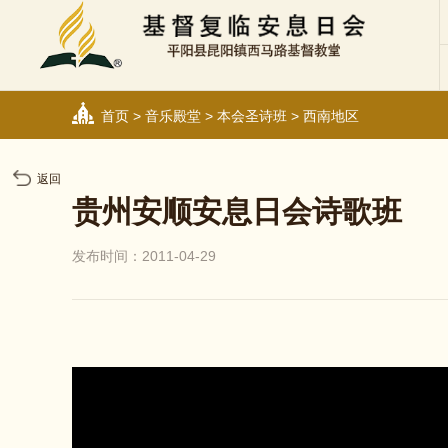
首页
>
音乐殿堂
>
本会圣诗班
>
西南地区
返回
贵州安顺安息日会诗歌班
发布时间：2011-04-29