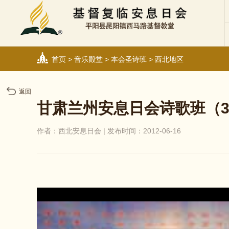
首页
>
音乐殿堂
>
本会圣诗班
>
西北地区
返回
甘肃兰州安息日会诗歌班（
作者：西北安息日会 | 发布时间：2012-06-16