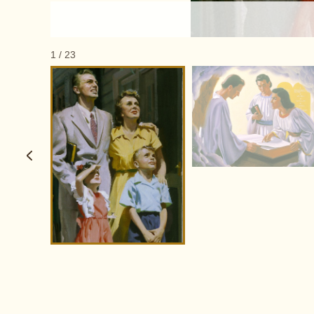
1
/
23