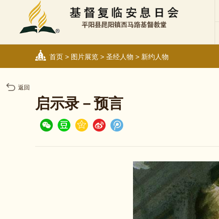
首页
>
图片展览
>
圣经人物
>
新约人物
返回
启示录－预言