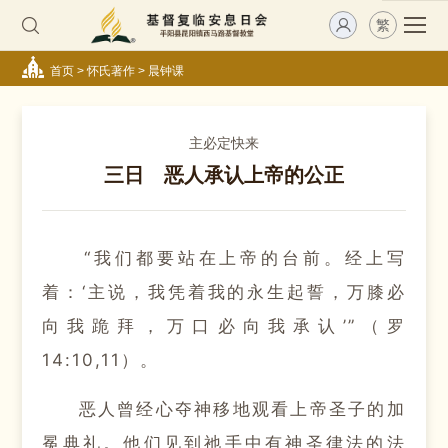
繁
首页
>
怀氏著作
>
晨钟课
主必定快来
三日 恶人承认上帝的公正
“我们都要站在上帝的台前。
经上写
着：
‘主说，我凭着我的永生起誓，万膝必
向我跪拜，万口必向我承认’”（罗
14:10,11）。
恶人曾经心夺神移地观看上帝圣子的加
冕典礼。
他们见到祂手中有神圣律法的法