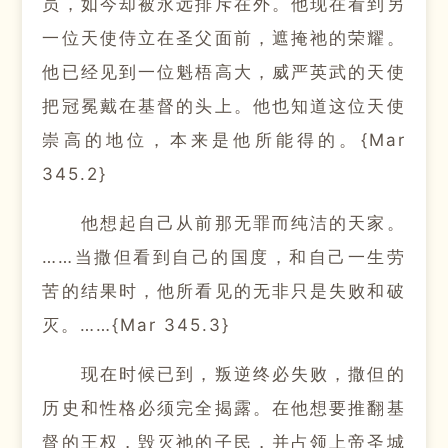
员，如今却被永远排斥在外。
他现在看到另
一位天使侍立在圣父面前，遮掩祂的荣耀。
他已经见到一位魁梧高大，威严英武的天使
把冠冕戴在基督的头上。
他也知道这位天使
崇高的地位，本来是他所能得的。
{Mar
345.2}
他想起自己从前那无罪而纯洁的天家。
……当撒但看到自己的国度，和自己一生劳
苦的结果时，他所看见的无非只是失败和破
灭。
……{Mar 345.3}
现在时候已到，叛逆终必失败，撒但的
历史和性格必须完全揭露。
在他想要推翻基
督的王权，毁灭祂的子民，并占领上帝圣城