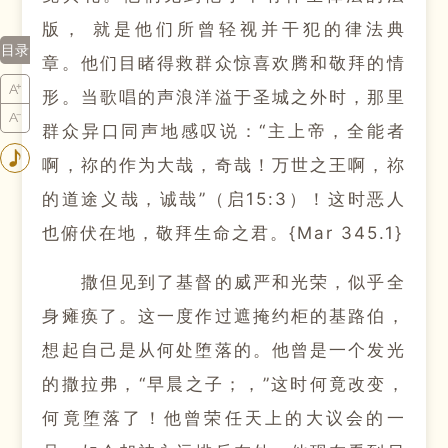
版， 就是他们所曾轻视并干犯的律法典
目录
章。
他们目睹得救群众惊喜欢腾和敬拜的情
形。
当歌唱的声浪洋溢于圣城之外时，那里
群众异口同声地感叹说：
“主上帝，全能者
啊，祢的作为大哉，奇哉！
万世之王啊，祢
的道途义哉，诚哉”（启15:3）！
这时恶人
也俯伏在地，敬拜生命之君。
{Mar 345.1}
撒但见到了基督的威严和光荣，似乎全
身瘫痪了。
这一度作过遮掩约柜的基路伯，
想起自己是从何处堕落的。
他曾是一个发光
的撒拉弗，“早晨之子；
，”这时何竟改变，
何竟堕落了！
他曾荣任天上的大议会的一