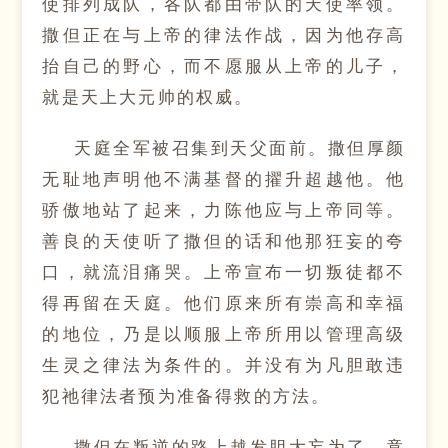
使排列成队，各队都由带队的天使率领。
撒但正在与上帝的律法作战，因为他存高
抬自己的野心，而不愿服从上帝的儿子，
就是天上大元帅的权威。
天庭全军被召集到天父面前。撒但厚颜
无耻地声明他不满基督的擢升超越他。他
骄傲地站了起来，力陈他应与上帝同等。
善良的天使听了撒但的话和他那狂妄的夸
口，就流泪痛哭。上帝宣布一切叛徒都不
得再留在天庭。他们原来所有崇高和幸福
的地位，乃是以顺服上帝所用以管理高级
生灵之律法为条件的。并没有为凡胆敢违
犯祂律法者预为准备得救的方法。
撒但在叛逆的路上越发胆大妄为了，竟