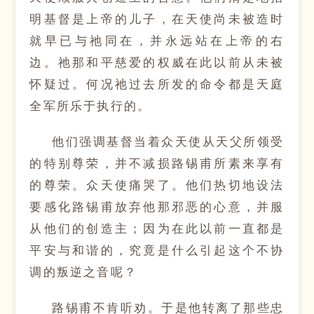
明基督是上帝的儿子，在天使尚未被造时
就早已与祂同在，并永远站在上帝的右
边。祂那和平慈爱的权威在此以前从未被
怀疑过。何况祂过去所发的命令都是天庭
全军所乐于执行的。
他们强调基督当着众天使从天父所领受
的特别尊荣，并不减损路锡甫所素来享有
的尊荣。众天使痛哭了。他们热切地设法
要感化路锡甫放弃他那邪恶的心意，并服
从他们的创造主；因为在此以前一直都是
平安与和谐的，究竟是什么引起这个不协
调的叛逆之音呢？
路锡甫不肯听劝。于是他转离了那些忠