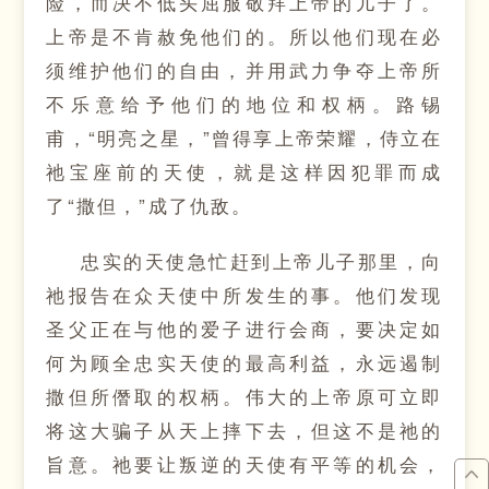
险，而决不低头屈服敬拜上帝的儿子了。
上帝是不肯赦免他们的。所以他们现在必
须维护他们的自由，并用武力争夺上帝所
不乐意给予他们的地位和权柄。路锡
甫，“明亮之星，”曾得享上帝荣耀，侍立在
祂宝座前的天使，就是这样因犯罪而成
了“撒但，”成了仇敌。
忠实的天使急忙赶到上帝儿子那里，向
祂报告在众天使中所发生的事。他们发现
圣父正在与他的爱子进行会商，要决定如
何为顾全忠实天使的最高利益，永远遏制
撒但所僭取的权柄。伟大的上帝原可立即
将这大骗子从天上摔下去，但这不是祂的
旨意。祂要让叛逆的天使有平等的机会，