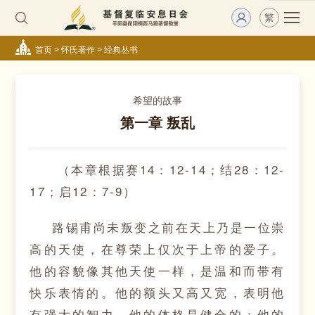
繁
首页
>
怀氏著作
>
经典丛书
希望的故事
第一章 叛乱
（本章根据赛14：12-14；结28：12-
17；启12：7-9）
路锡甫尚未叛变之前在天上乃是一位崇
高的天使，在尊荣上仅次于上帝的爱子。
他的容貌像其他天使一样，是温和而带有
快乐表情的。他的额头又高又宽，表明他
有强大的智力。他的体格是健全的；他的