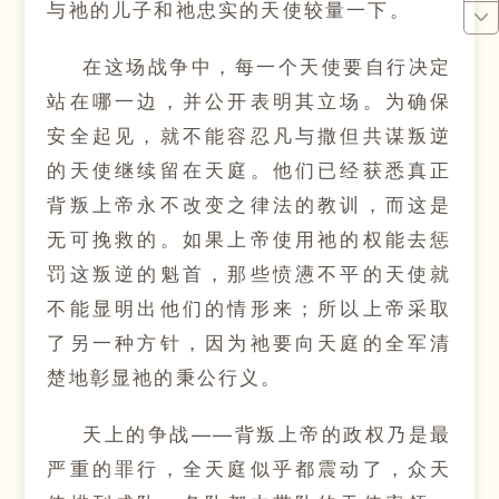
与祂的儿子和祂忠实的天使较量一下。
在这场战争中，每一个天使要自行决定
站在哪一边，并公开表明其立场。为确保
安全起见，就不能容忍凡与撒但共谋叛逆
的天使继续留在天庭。他们已经获悉真正
背叛上帝永不改变之律法的教训，而这是
无可挽救的。如果上帝使用祂的权能去惩
罚这叛逆的魁首，那些愤懑不平的天使就
不能显明出他们的情形来；所以上帝采取
了另一种方针，因为祂要向天庭的全军清
楚地彰显祂的秉公行义。
天上的争战——背叛上帝的政权乃是最
严重的罪行，全天庭似乎都震动了，众天