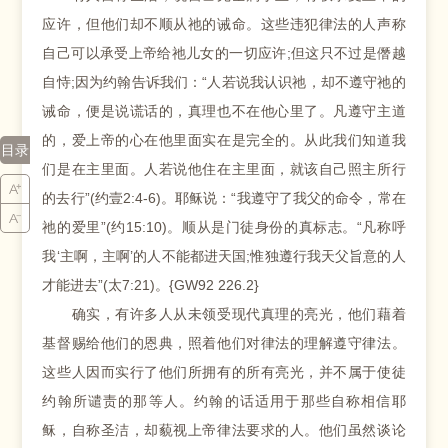
应许，但他们却不顺从祂的诫命。这些违犯律法的人声称
自己可以承受上帝给祂儿女的一切应许;但这只不过是僭越
自恃;因为约翰告诉我们：“人若说我认识祂，却不遵守祂的
诫命，便是说谎话的，真理也不在他心里了。凡遵守主道
的，爱上帝的心在他里面实在是完全的。从此我们知道我
目录
们是在主里面。人若说他住在主里面，就该自己照主所行
的去行”(约壹2:4-6)。耶稣说：“我遵守了我父的命令，常在
祂的爱里”(约15:10)。顺从是门徒身份的真标志。“凡称呼
我‘主啊，主啊’的人不能都进天国;惟独遵行我天父旨意的人
才能进去”(太7:21)。{GW92 226.2}
确实，有许多人从未领受现代真理的亮光，他们藉着
基督赐给他们的恩典，照着他们对律法的理解遵守律法。
这些人因而实行了他们所拥有的所有亮光，并不属于使徒
约翰所谴责的那等人。约翰的话适用于那些自称相信耶
稣，自称圣洁，却藐视上帝律法要求的人。他们虽然谈论