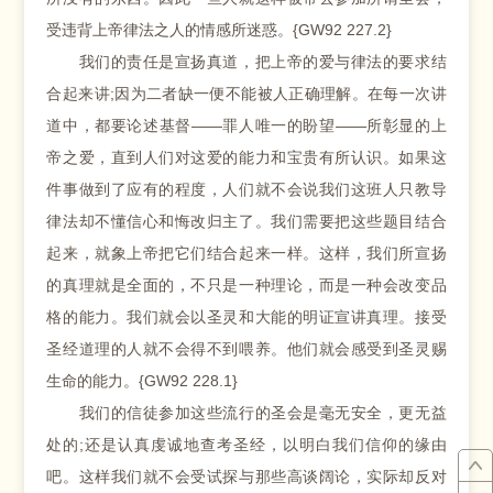
受违背上帝律法之人的情感所迷惑。{GW92 227.2}
我们的责任是宣扬真道，把上帝的爱与律法的要求结
合起来讲;因为二者缺一便不能被人正确理解。在每一次讲
道中，都要论述基督——罪人唯一的盼望——所彰显的上
帝之爱，直到人们对这爱的能力和宝贵有所认识。如果这
件事做到了应有的程度，人们就不会说我们这班人只教导
律法却不懂信心和悔改归主了。我们需要把这些题目结合
起来，就象上帝把它们结合起来一样。这样，我们所宣扬
的真理就是全面的，不只是一种理论，而是一种会改变品
格的能力。我们就会以圣灵和大能的明证宣讲真理。接受
圣经道理的人就不会得不到喂养。他们就会感受到圣灵赐
生命的能力。{GW92 228.1}
我们的信徒参加这些流行的圣会是毫无安全，更无益
处的;还是认真虔诚地查考圣经，以明白我们信仰的缘由
吧。这样我们就不会受试探与那些高谈阔论，实际却反对