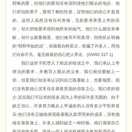
耶稣的爱，但他们的爱却没有深到使他们顺从的地步。他
们所结的果子，显明了树的性质，证明他们的信心不是真
的。这班人虽然没有任何资格，无权要求承受上帝的应
许，却大胆地要求得到祂所有的福气。他们什么都没有奉
献，却什么都要领受。他们掩耳不听真理，拒绝听从明确
的“耶和华如此说”，却藉着自称圣洁，欺骗了许多人，用他
们自命不凡、毫无根基的信心把人带走。{GW92 227.1}
我们这班子民堕入了相反的错误之中。我们承认上帝
律法的要求，并教导人顺从的义务。我们相信要献上一
切，但是我们却没有认识到自己既要献上，也要领受。我
们没有那使心灵常住在基督里面的信靠之心。我们求的很
少;其实我们可以求的很多;因为上帝的应许是无限的。由于
缺乏信心，许多努力顺从上帝诫命的人没有多少平安和喜
乐;他们没有正确地表现藉着顺从真理而来的成圣，没有抛
锚在基督身上。许多人感到缺乏一种经验。他们渴望自己
所没有的东西。因此一些人就这样被带去参加所谓圣会，