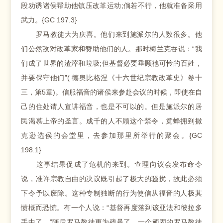
段劝诱诸侯帮助他镇压改革运动;倘若不行，他就准备采用
武力。{GC 197.3}
罗马教徒大为庆喜。他们来到施派尔的人数很多。他
们公然敌对改革家和赞助他们的人。那时梅兰克吞说：“我
们成了世界的渣滓和垃圾;但基督必要垂顾祂可怜的百姓，
并要保守他们”( 德奥比格涅《十六世纪宗教改革史》卷十
三，第5章)。信服福音的诸侯来参赴会议的时候，即使在自
己的住处请人宣讲福音，也是不可以的。但是施派尔的居
民渴慕上帝的圣言。成千的人不顾这个禁令，竟蜂拥到撒
克逊选侯的会堂里，去参加那里所举行的聚会。{GC
198.1}
这事结果促成了危机的来到。查理向议会发布命令
说，准许宗教自由的决议既引起了极大的骚扰，故此必须
下令予以废除。这种专制独断的行为使信从福音的人极其
愤概而恐慌。有一个人说：“基督再度落到该亚法和彼拉多
手中了。”随后罗马教徒更为残暴了。一个顽固的罗马教徒