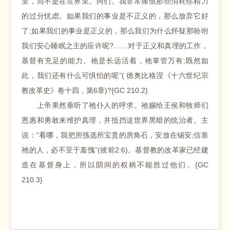
里，而不是在世界里。阿们。我非常痛恨那些消耗你精力
的过分忧虑。如果我们的事业是不正义的，那么放弃它好
了;如果我们的事业是正义的，那么我们为什么怀疑那吩咐
我们安心睡眠之主的应许呢?……对于正义和真理的工作，
基督有充足的能力。祂是长远活着，祂掌管万有;既然如
此，我们还有什么可惧怕的呢”( 德奥比格涅《十六世纪宗
教改革史》卷十四，第6章)?{GC 210.2}
上帝果然垂听了祂仆人的呼求。祂赐给王侯和牧师们
恩惠和勇敢来维护真理，并抵挡这世界黑暗的统治者。主
说：“看哪，我把所拣选所宝贵的房角石，安放在锡安;信靠
祂的人，必不至于羞愧”(彼前2:6)。基督教的改革家已经建
造在基督身上，所以阴间的权柄不能胜过他们。{GC
210.3}