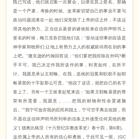
既已写成，他们就召集一次聚会，以便在其上签名。那确
是一个严肃，考验的时候。改革家切望自己的事业不要与
政治问题混淆在一起;他们深觉除了上帝的话之外，不该运
用其他的势力。正当信从基督的诸侯前来在信仰声明书上
签名的时候，梅兰克吞拦阻他们说：“发动这些事的应该是
神学家和牧师们;让地上有势力之人的权威留待用在别的事
上吧。”撒克逊的约翰回答说：“你们要把我排除在外吗?断
乎不可。我已决定作我所该作的事，利害如何，在所不
计。我愿意承认主耶稣。在我，选侯的冠冕和职权不如耶
稣基督的十字架那么可贵。”他说了这话，就把自己的名字
签上了。另有一个王侯拿起笔来说：“如果主耶稣基督的尊
荣有所需要，我愿意，……把我的财物和性命置诸脑
后。”“我宁可放弃我的臣民和国土，宁可空手离去祖国，而
不愿在这信仰声明书所列举的信条之外接受任何其他的教
义”( 德奥比格涅《十六世纪宗教改革史》卷十四，第6章)。
这些属上帝的人所有的信心和勇敢，于此可见一斑。{GC