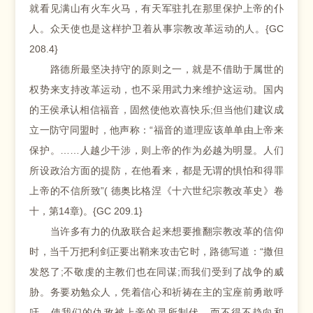
就看见满山有火车火马，有天军驻扎在那里保护上帝的仆
人。众天使也是这样护卫着从事宗教改革运动的人。{GC
208.4}
路德所最坚决持守的原则之一，就是不借助于属世的
权势来支持改革运动，也不采用武力来维护这运动。国内
的王侯承认相信福音，固然使他欢喜快乐;但当他们建议成
立一防守同盟时，他声称：“福音的道理应该单单由上帝来
保护。……人越少干涉，则上帝的作为必越为明显。人们
所设政治方面的提防，在他看来，都是无谓的惧怕和得罪
上帝的不信所致”( 德奥比格涅《十六世纪宗教改革史》卷
十，第14章)。{GC 209.1}
当许多有力的仇敌联合起来想要推翻宗教改革的信仰
时，当千万把利剑正要出鞘来攻击它时，路德写道：“撒但
发怒了;不敬虔的主教们也在同谋;而我们受到了战争的威
胁。务要劝勉众人，凭着信心和祈祷在主的宝座前勇敢呼
吁，使我们的仇敌被上帝的灵所制伏，而不得不趋向和