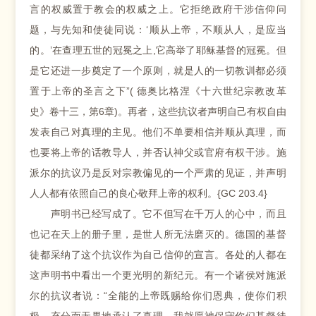
言的权威置于教会的权威之上。它拒绝政府干涉信仰问
题，与先知和使徒同说：‘顺从上帝，不顺从人，是应当
的。’在查理五世的冠冕之上,它高举了耶稣基督的冠冕。但
是它还进一步奠定了一个原则，就是人的一切教训都必须
置于上帝的圣言之下”( 德奥比格涅《十六世纪宗教改革
史》卷十三，第6章)。再者，这些抗议者声明自己有权自由
发表自己对真理的主见。他们不单要相信并顺从真理，而
也要将上帝的话教导人，并否认神父或官府有权干涉。施
派尔的抗议乃是反对宗教偏见的一个严肃的见证，并声明
人人都有依照自己的良心敬拜上帝的权利。{GC 203.4}
声明书已经写成了。它不但写在千万人的心中，而且
也记在天上的册子里，是世人所无法磨灭的。德国的基督
徒都采纳了这个抗议作为自己信仰的宣言。各处的人都在
这声明书中看出一个更光明的新纪元。有一个诸侯对施派
尔的抗议者说：“全能的上帝既赐给你们恩典，使你们积