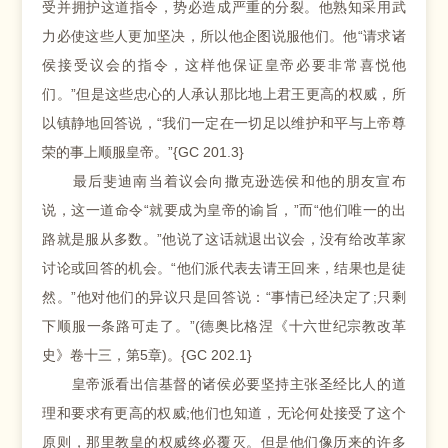
受并拥护这道指令，势必造成严重的分裂。他熟知采用武
力必使这些人更加坚决，所以他企图说服他们。他“请求诸
侯接受议会的指令，这样他保证皇帝必要非常喜悦他
们。”但是这些忠心的人承认那比地上君王更高的权威，所
以镇静地回答说，“我们一定在一切足以维护和平与上帝尊
荣的事上顺服皇帝。”{GC 201.3}
最后斐迪南当着议会向撒克逊选侯和他的朋友宣布
说，这一道命令“就要成为皇帝的谕旨，”而“他们唯一的出
路就是服从多数。”他说了这话就退出议会，没有给改革家
讨论或回答的机会。“他们派代表去请王回来，结果也是徒
然。”他对他们的异议只是回答说：“事情已经决定了;只剩
下顺服一条路可走了。”(德奥比格涅《十六世纪宗教改革
史》卷十三，第5章)。{GC 202.1}
皇帝派看出信基督的诸侯必要坚持主张圣经比人的道
理和要求有更高的权威;他们也知道，无论何处接受了这个
原则，那里教皇的权威终必覆灭。但是他们像历来的许多