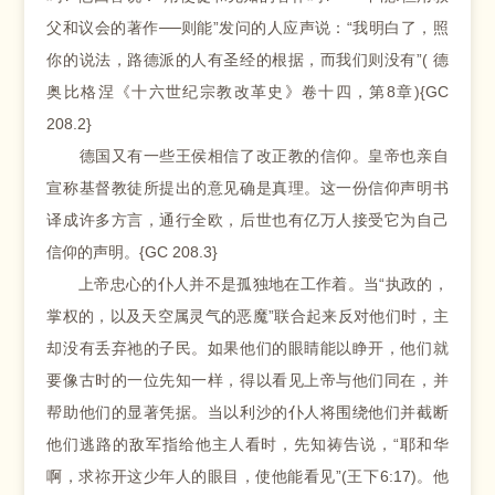
父和议会的著作──则能”发问的人应声说：“我明白了，照
你的说法，路德派的人有圣经的根据，而我们则没有”( 德
奥比格涅《十六世纪宗教改革史》卷十四，第8章){GC
208.2}
德国又有一些王侯相信了改正教的信仰。皇帝也亲自
宣称基督教徒所提出的意见确是真理。这一份信仰声明书
译成许多方言，通行全欧，后世也有亿万人接受它为自己
信仰的声明。{GC 208.3}
上帝忠心的仆人并不是孤独地在工作着。当“执政的，
掌权的，以及天空属灵气的恶魔”联合起来反对他们时，主
却没有丢弃祂的子民。如果他们的眼睛能以睁开，他们就
要像古时的一位先知一样，得以看见上帝与他们同在，并
帮助他们的显著凭据。当以利沙的仆人将围绕他们并截断
他们逃路的敌军指给他主人看时，先知祷告说，“耶和华
啊，求祢开这少年人的眼目，使他能看见”(王下6:17)。他