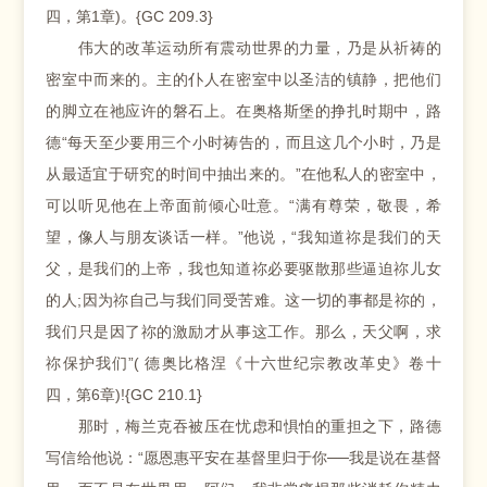
四，第1章)。{GC 209.3}
伟大的改革运动所有震动世界的力量，乃是从祈祷的
密室中而来的。主的仆人在密室中以圣洁的镇静，把他们
的脚立在祂应许的磐石上。在奥格斯堡的挣扎时期中，路
德“每天至少要用三个小时祷告的，而且这几个小时，乃是
从最适宜于研究的时间中抽出来的。”在他私人的密室中，
可以听见他在上帝面前倾心吐意。“满有尊荣，敬畏，希
望，像人与朋友谈话一样。”他说，“我知道祢是我们的天
父，是我们的上帝，我也知道祢必要驱散那些逼迫祢儿女
的人;因为祢自己与我们同受苦难。这一切的事都是祢的，
我们只是因了祢的激励才从事这工作。那么，天父啊，求
祢保护我们”( 德奥比格涅《十六世纪宗教改革史》卷十
四，第6章)!{GC 210.1}
那时，梅兰克吞被压在忧虑和惧怕的重担之下，路德
写信给他说：“愿恩惠平安在基督里归于你──我是说在基督