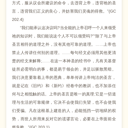
方式，服从议会所建议的命令，去违背上帝，违背祂的圣
言，违背我们正义的良心，并妨害我们灵魂的得救。”{GC
202.4}
“我们能承认这决议吗?当全能的上帝召呼一个人来领受
祂的知识时，我们能说这个人不可以领受吗?”“除了与上帝
圣言相符的道理之外，没有其他可靠的道理。……上帝也
禁止人传讲任何别的道理。……每句经文必须用其他更清
楚的经文来解释;……在这一本神圣的经书中，凡有关基督
徒所必需明白的事，都是易于领会的，并足以驱散黑暗。
我们决意要靠着上帝的恩典，单单传讲上帝纯洁的圣言，
就是记在《旧约》和《新约》经卷中的教训，也不加添任
何与之相抵触的话。上帝的圣言是唯一的真理;它是一切道
理与生活的可靠规律，它决不会使我们失望，也不会使我
们受骗。凡在这根基上建造的人，必能抵挡一切地狱的权
势，而世人所用来反对它的谎谬言论，必要在上帝面前全
然失败。”{GC 203.1}