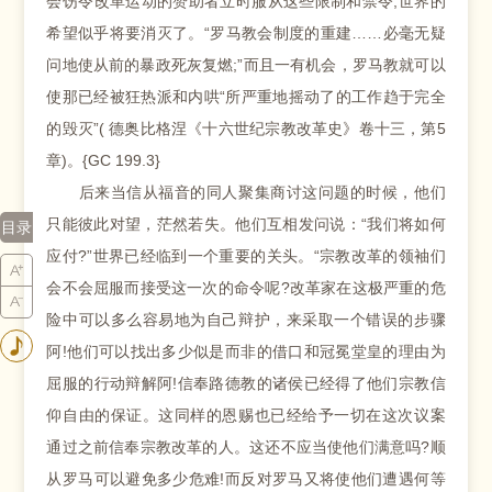
会饬令改革运动的赞助者立时服从这些限制和禁令;世界的
希望似乎将要消灭了。“罗马教会制度的重建……必毫无疑
问地使从前的暴政死灰复燃;”而且一有机会，罗马教就可以
使那已经被狂热派和内哄“所严重地摇动了的工作趋于完全
的毁灭”( 德奥比格涅《十六世纪宗教改革史》卷十三，第5
章)。{GC 199.3}
后来当信从福音的同人聚集商讨这问题的时候，他们
只能彼此对望，茫然若失。他们互相发问说：“我们将如何
目录
应付?”世界已经临到一个重要的关头。“宗教改革的领袖们
会不会屈服而接受这一次的命令呢?改革家在这极严重的危
险中可以多么容易地为自己辩护，来采取一个错误的步骤
阿!他们可以找出多少似是而非的借口和冠冕堂皇的理由为
屈服的行动辩解阿!信奉路德教的诸侯已经得了他们宗教信
仰自由的保证。这同样的恩赐也已经给予一切在这次议案
通过之前信奉宗教改革的人。这还不应当使他们满意吗?顺
从罗马可以避免多少危难!而反对罗马又将使他们遭遇何等