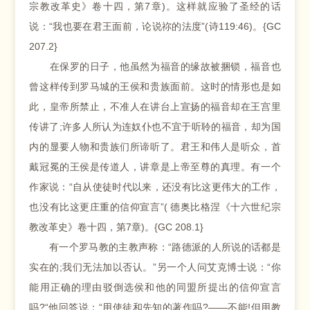
宗教改革史》卷十四，第7章)。这样就应验了圣经的话
说：“我也要在君王面前，论说祢的法度”(诗119:46)。{GC
207.2}
在保罗的日子，他虽然为福音的缘故被捆锁，福音也
曾这样传到罗马城的王侯和贵族面前。这时的情形也是如
此，皇帝所禁止，不准人在讲台上宣扬的福音却在王宫里
传讲了;许多人所认为连奴仆也不宜于听聆的福音，却为国
内的显要人物和贵族们所谛听了。君王和伟人是听众，首
戴冠冕的王侯是传道人，讲章是上帝至尊的真理。有一个
作家说：“自从使徒时代以来，还没有比这更伟大的工作，
也没有比这更庄重的信仰宣言”( 德奥比格涅《十六世纪宗
教改革史》卷十四，第7章)。{GC 208.1}
有一个罗马教的主教声称：“路德派的人所说的话都是
实在的;我们无法加以否认。”另一个人问艾克博士说：“你
能用正确的理由驳倒选侯和他的同盟所提出的信仰宣言
吗?“他回答说：“用使徒和先知的著作吗?——不能!但用教