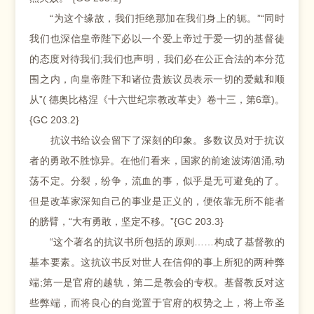
“为这个缘故，我们拒绝那加在我们身上的轭。”“同时
我们也深信皇帝陛下必以一个爱上帝过于爱一切的基督徒
的态度对待我们;我们也声明，我们必在公正合法的本分范
围之内，向皇帝陛下和诸位贵族议员表示一切的爱戴和顺
从”( 德奥比格涅《十六世纪宗教改革史》卷十三，第6章)。
{GC 203.2}
抗议书给议会留下了深刻的印象。多数议员对于抗议
者的勇敢不胜惊异。在他们看来，国家的前途波涛汹涌,动
荡不定。分裂，纷争，流血的事，似乎是无可避免的了。
但是改革家深知自己的事业是正义的，便依靠无所不能者
的膀臂，“大有勇敢，坚定不移。”{GC 203.3}
“这个著名的抗议书所包括的原则……构成了基督教的
基本要素。这抗议书反对世人在信仰的事上所犯的两种弊
端;第一是官府的越轨，第二是教会的专权。基督教反对这
些弊端，而将良心的自觉置于官府的权势之上，将上帝圣