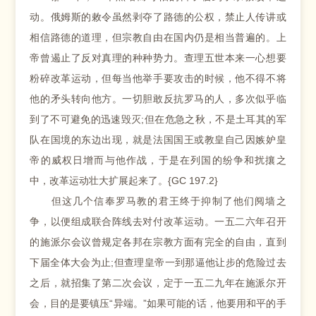
动。俄姆斯的敕令虽然剥夺了路德的公权，禁止人传讲或
相信路德的道理，但宗教自由在国内仍是相当普遍的。上
帝曾遏止了反对真理的种种势力。查理五世本来一心想要
粉碎改革运动，但每当他举手要攻击的时候，他不得不将
他的矛头转向他方。一切胆敢反抗罗马的人，多次似乎临
到了不可避免的迅速毁灭;但在危急之秋，不是土耳其的军
队在国境的东边出现，就是法国国王或教皇自己因嫉妒皇
帝的威权日增而与他作战，于是在列国的纷争和扰攘之
中，改革运动壮大扩展起来了。{GC 197.2}
但这几个信奉罗马教的君王终于抑制了他们阋墙之
争，以便组成联合阵线去对付改革运动。一五二六年召开
的施派尔会议曾规定各邦在宗教方面有完全的自由，直到
下届全体大会为止;但查理皇帝一到那逼他让步的危险过去
之后，就招集了第二次会议，定于一五二九年在施派尔开
会，目的是要镇压“异端。”如果可能的话，他要用和平的手