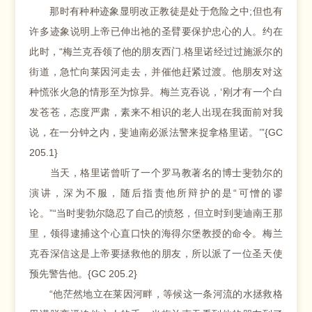
那时有种种迹象显明改正教徒是处于危险之中;但也有
许多迹象说明上帝已伸出祂的圣臂要保护忠心的人。约在
此时，“梅兰克吞领了他的朋友西门.格里诺经过过施派尔的
街道，急忙向莱因河走去，并催他赶紧过渡。他朋友对这
种慌张火急的情形至为惊异。梅兰克吞说，‘刚才有一个白
发苍苍，态度严肃，素来不相识的老人出现在我面前对我
说，在一分钟之内，斐迪南必派法警来捉拿格里诺。’”{GC
205.1}
当天，格里诺曾听了一个罗马教著名的博士斐勃尔的
演讲，深为不服，随后指责他所辩护的是“可憎的谬
论。”“当时斐勃尔隐忍了自己的愤怒，但立时到斐迪南王那
里，领得逮捕这个心直口快的海得尔堡教授的命令。梅兰
克吞深信这是上帝要拯救他的朋友，所以派了一位圣天使
预先警告他。{GC 205.2}
“他茫然地立在莱因河畔，等候这一条河流的水拯救格