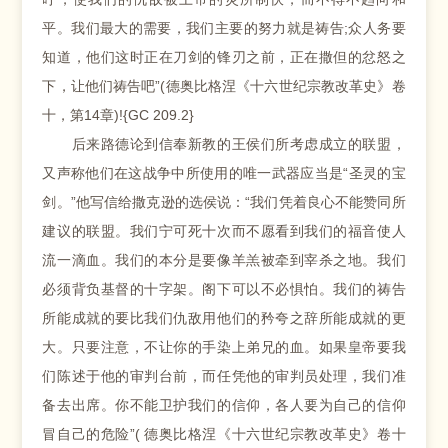
平。我们最大的需要，我们主要的努力就是祷告;众人务要
知道，他们这时正在刀剑的锋刃之前，正在撒但的忿怒之
下，让他们祷告吧”(德奥比格涅《十六世纪宗教改革史》卷
十，第14章)!{GC 209.2}
后来路德论到信奉新教的王侯们所考虑成立的联盟，
又声称他们在这战争中所使用的唯一武器应当是“圣灵的宝
剑。”他写信给撒克逊的选侯说：“我们凭着良心不能赞同所
建议的联盟。我们宁可死十次而不愿看到我们的福音使人
流一滴血。我们的本分是要像羊羔被牵到宰杀之地。我们
必须背负基督的十字架。阁下可以不必惧怕。我们的祷告
所能成就的要比我们仇敌用他们的矜夸之辞所能成就的更
大。只要注意，不让你的手染上弟兄的血。如果皇帝要我
们陈述于他的审判台前，而任凭他的审判员处理，我们准
备去出席。你不能卫护我们的信仰，各人要为自己的信仰
冒自己的危险”( 德奥比格涅《十六世纪宗教改革史》卷十