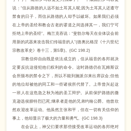
说：“信从路德的人远不如土耳其人呢;因为土耳其人还遵守
禁食的日子，而信从路德的人却予以破坏。如果我们必须
在上帝的圣经和教会古老的谬道之间选择其一，我们宁可
拒绝上帝的圣经”。梅兰克吞说：“斐勃尔每天在全体议会前
用新的武器来攻击我们传福音的人”(德奥比格涅《十六世纪
宗教改革史》卷十三，第5章)。{GC 198.2}
宗教信仰自由既是依法成立的，信从福音的各邦就决
定要反抗这侵犯他们权利的命令。这时路德仍在瓦姆斯议
会所颁布的禁令之下，所以不能到施派尔来出席议会;但他
的地位却被他的同工和一些诸侯所代替了。上帝曾兴起这
一班人在这危急之秋为祂的圣工辩护。从前保护路德的撒
克逊选侯腓特烈已死;继承者是他的兄弟约翰公爵。他曾欣
然欢迎改革运动。他虽然主张和平，但在一切有关信仰的
事上，他却显示了极大的力量和勇气。{GC 198.3}
在会议上，神父们要求那些接受改革运动的各邦绝对