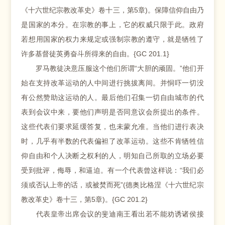
《十六世纪宗教改革史》卷十三，第5章)。保障信仰自由乃
是国家的本分。在宗教的事上，它的权威只限于此。政府
若想用国家的权力来规定或强制宗教的遵守，就是牺牲了
许多基督徒英勇奋斗所得来的自由。{GC 201.1}
罗马教徒决意压服这个他们所谓“大胆的顽固。”他们开
始在支持改革运动的人中间进行挑拔离间。并恫吓一切没
有公然赞助这运动的人。最后他们召集一切自由城市的代
表到会议中来，要他们声明是否同意议会所提出的条件。
这些代表们要求延缓答复，也未蒙允准。当他们进行表决
时，几乎有半数的代表偏袒了改革运动。这些不肯牺牲信
仰自由和个人决断之权利的人，明知自己所取的立场必要
受到批评，侮辱，和逼迫。有一个代表曾这样说：“我们必
须或否认上帝的话，或被焚而死”(德奥比格涅《十六世纪宗
教改革史》卷十三，第5章)。{GC 201.2}
代表皇帝出席会议的斐迪南王看出若不能劝诱诸侯接