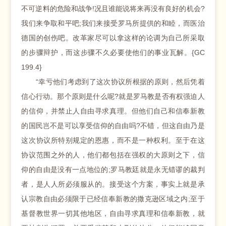
不可逆料的危险和战争!况且谁能说将来再没有良好的机会?
我们来争取和平吧;我们来接受罗马所提供的和睦，而医治
德国的创伤吧。改革家尽可以拿这样的论调为自己所采取
的步骤辩护，而这步骤不久必要使他们的事业瓦解。{GC
199.4}
“幸亏他们考虑到了这次协议所根据的原则，然后凭着
信心行动。那个原则是什么呢?就是罗马教是否有权强迫人
的信仰，并禁止人自由寻求真理。但他们自己和信奉新教
的国民岂不是可以享受信仰的自由吗?不错，但这自由乃是
这次协议所特别规定的恩惠，而不是一种权利。至于在这
协议范围之外的人，他们都包括在强权的大原则之下，信
仰的自由是没有一点地位的;罗马教廷就是永无错谬的裁判
者，是人人所必须服从的。接受这个方案，事实上就是承
认宗教自由必须限于已经信奉新教的撒克逊区域之内;至于
基督教世界一切其他地区，自由寻求真理和信奉新教，就