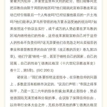
要被判为犯罪，并要受监禁和火刑的处分。他们能够同意
把宗教自由限于局部的地区吗?他们能就此宣称宗教改革运
动已经引领最后一个人悔改吗?已经征服他最后的一片土地
吗?他们能承认罗马所管辖的地方要永远受她的统治吗?如
果按照这个协议去实行，成千成万的人势必要在罗马教的
区域内牺牲他们的性命，这些改革家能宣称自己对于这些
人的性命不负责任吗?这无异要他们在危急之时出卖福音的
事业和基督教世界的自由”(怀里《改正教的历史》卷九第15
章)。他们宁愿“牺牲一切，甚至于牺牲自己的国家，自己的
冠冕，自己的性命”( 德奥比格涅《十六世纪宗教改革史》
卷十三，第5章)。{GC 200.1}
诸侯说：“我们务要拒绝这道指令，在宗教信仰的问题
上，多数是没有权柄作决定的。”议员们声明：“帝国之得享
和平，乃是一五二六年的指令所赐;如果废止那指令，势必
使德国陷充满苦难和分裂的事。会议除了保障信仰自由，
以待举行全体大会之外，无权办理其他的事”( 德奥比格涅