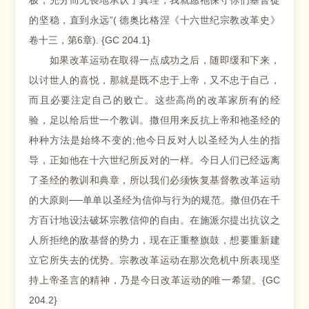
极，充分而无畏地承认了真理，我就愿祂保守你们基督徒
的坚稳，直到永远”( 德奥比格涅《十六世纪宗教改革史》
卷十三，第6章). {GC 204.1}
如果改革运动在取得一点成功之后，随即缓和下来，
以讨世人的喜悦，那就是既不忠于上帝，又不忠于自己，
而且必要注定自己的败亡。这些高尚的改革家所有的经
验，足以给后世一个教训。撒但用来反抗上帝和祂圣经的
种种方法是始终不变的;他今日反对人以圣经为人生的指
导，正如他在十六世纪所反对的一样。今日人们已经远离
了圣经的教训和典章，所以我们必须恢复基督教改革运动
的大原则──单单以圣经为信仰与行为的规范。撒但仍在千
方百计地设法破坏宗教信仰的自由。在施派尔提出抗议之
人所拒绝的敌基督的势力，现在正重整旗鼓，想要重新建
立它所失去的优势。宗教改革运动在那次危机中所表现坚
持上帝圣言的精神，乃是今日改革运动的唯一希望。{GC
204.2}