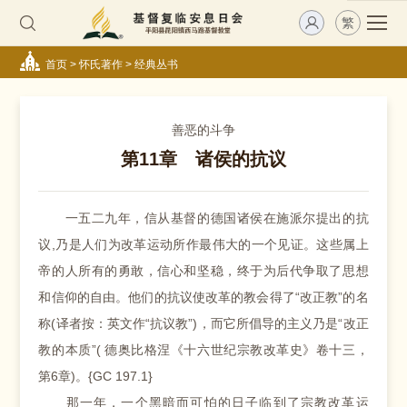
繁
首页
>
怀氏著作
>
经典丛书
善恶的斗争
第11章 诸侯的抗议
一五二九年，信从基督的德国诸侯在施派尔提出的抗
议,乃是人们为改革运动所作最伟大的一个见证。这些属上
帝的人所有的勇敢，信心和坚稳，终于为后代争取了思想
和信仰的自由。他们的抗议使改革的教会得了“改正教”的名
称(译者按：英文作“抗议教”)，而它所倡导的主义乃是“改正
教的本质”( 德奥比格涅《十六世纪宗教改革史》卷十三，
第6章)。{GC 197.1}
那一年，一个黑暗而可怕的日子临到了宗教改革运