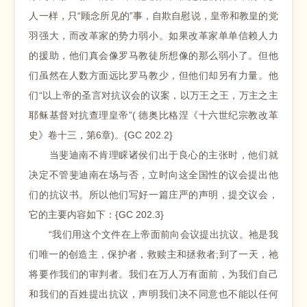
人一样，只“顾念所见的”事，自欺自慰说，皇帝和教皇的党
羽强大，而改革家的势力弱小。如果改革家单单信赖人力
的援助，他们真会像罗马教徒所想像的那么弱小了。但他
们虽然在人数方面远比罗马教少，但他们却另有力量。他
们“以上帝的圣言对抗议会的议案，以万王之王，万主之主
耶稣基督对抗查理皇帝”( 德奥比格涅《十六世纪宗教改革
史》卷十三，第6章)。{GC 202.2}
当斐迪南不肯理睬诸侯们出于良心的主张时，他们就
决定不管斐迪南在场与否，立时向这全国性的议会提出他
们的抗议书。所以他们写好一篇庄严的声明，提交议会，
它的主要内容如下：{GC 202.3}
“我们用这个文件在上帝面前向会议提出抗议。祂是我
们唯一的创造主，保护者，救赎主和拯救者;到了一天，祂
将要作我们的审判者。我们在万人万有面前，为我们自己
和我们的百姓提出抗议，声明我们决不同意也不能以任何