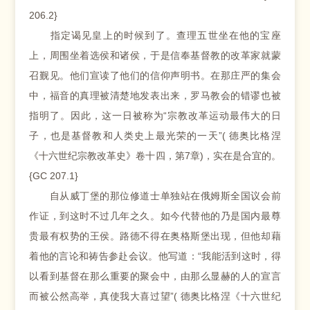
206.2}
指定谒见皇上的时候到了。查理五世坐在他的宝座
上，周围坐着选侯和诸侯，于是信奉基督教的改革家就蒙
召觐见。他们宣读了他们的信仰声明书。在那庄严的集会
中，福音的真理被清楚地发表出来，罗马教会的错谬也被
指明了。因此，这一日被称为“宗教改革运动最伟大的日
子，也是基督教和人类史上最光荣的一天”( 德奥比格涅
《十六世纪宗教改革史》卷十四，第7章)，实在是合宜的。
{GC 207.1}
自从威丁堡的那位修道士单独站在俄姆斯全国议会前
作证，到这时不过几年之久。如今代替他的乃是国内最尊
贵最有权势的王侯。路德不得在奥格斯堡出现，但他却藉
着他的言论和祷告参赴会议。他写道：“我能活到这时，得
以看到基督在那么重要的聚会中，由那么显赫的人的宣言
而被公然高举，真使我大喜过望”( 德奥比格涅《十六世纪