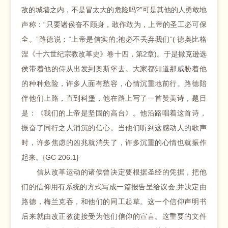
敌的城墙之内，不是冒太大的危险吗?”可是其他的人勇敢地
声称：“只要诸侯奋不顾身，敢作敢为，上帝的圣工必可保
全。”路德说：“上帝是信实的;祂必不丢弃我们”( 德奥比格
涅《十六世纪宗教改革史》卷十四，第2章)。于是撒克逊选
侯带着他的侍从出发到奥斯堡去。大家都知道那威胁着他
的种种危险，许多人面有愁容，心情沉重地前行。路德陪
伴他们上路，直到科堡，他在路上写了一首赞美诗，题目
是：《我们的上帝是坚固的高台》。他沿路唱着这首诗，
振奋了同行之人消沉的信心。当他们听到这感动人的歌声
时，许多焦虑的凶兆就消失了，许多沉重的心情也就振作
起来。{GC 206.1}
信从改革运动的诸侯曾决定要根据圣经的凭据，把他
们的信仰用有系统的方式写成一篇报告呈给议会;并决定由
路德，梅兰克吞，和他们的同工起草。这一个信仰声明书
后来就由改正教徒接受为他们信仰的宣言。这重要的文件