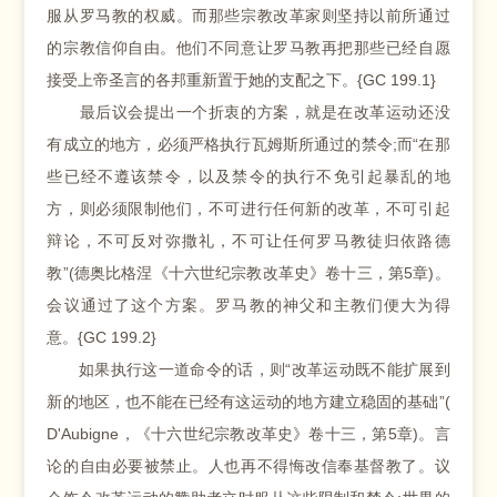
服从罗马教的权威。而那些宗教改革家则坚持以前所通过
的宗教信仰自由。他们不同意让罗马教再把那些已经自愿
接受上帝圣言的各邦重新置于她的支配之下。{GC 199.1}
最后议会提出一个折衷的方案，就是在改革运动还没
有成立的地方，必须严格执行瓦姆斯所通过的禁令;而“在那
些已经不遵该禁令，以及禁令的执行不免引起暴乱的地
方，则必须限制他们，不可进行任何新的改革，不可引起
辩论，不可反对弥撒礼，不可让任何罗马教徒归依路德
教”(德奥比格涅《十六世纪宗教改革史》卷十三，第5章)。
会议通过了这个方案。罗马教的神父和主教们便大为得
意。{GC 199.2}
如果执行这一道命令的话，则“改革运动既不能扩展到
新的地区，也不能在已经有这运动的地方建立稳固的基础”(
D'Aubigne，《十六世纪宗教改革史》卷十三，第5章)。言
论的自由必要被禁止。人也再不得悔改信奉基督教了。议