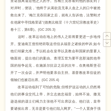
里诺脱离逼迫他之人的手。当梅兰克吞看到他的朋友到了
对岸时，便说，‘他终于从渴欲流无辜人血之人的口中被抢
救出来了。’梅兰克吞回家之后，就有人告诉他，法警刚才
在他家中寻找格里诺”(德奥比格涅《十六世纪宗教改革史》
卷十三，第6章)。{GC 205.3}
这时，改革运动在地上的伟人之前将要更进一步地传
开。斐迪南王曾拒绝听取这些信从福音之诸侯的申诉;如今
他们却蒙允准，予以机会在皇帝以及教会和国家的显要人
物面前，提出他们的案由。查理五世为要平息那滋扰他帝
国的纷争起见，在施派尔抗议之后的次年，在奥格斯堡召
开了一次会议，并声明他要亲自主持。基督教改革信徒的
领袖们也被召出席。{GC 205.4}
改革运动临到了可怕的危险;但维护这运动的人仍然将
他们的事业交托上帝，并立志效忠福音，始终不渝。撒克
逊选侯的谋士们竭力主张他不可出席议会。他们说，皇帝
要诸侯出席，无非是要引他们陷入网罗。“一个人置身于强