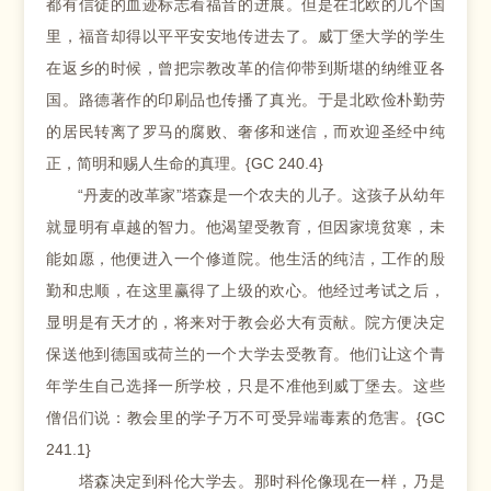
都有信徒的血迹标志着福音的进展。但是在北欧的几个国
里，福音却得以平平安安地传进去了。威丁堡大学的学生
在返乡的时候，曾把宗教改革的信仰带到斯堪的纳维亚各
国。路德著作的印刷品也传播了真光。于是北欧俭朴勤劳
的居民转离了罗马的腐败、奢侈和迷信，而欢迎圣经中纯
正，简明和赐人生命的真理。{GC 240.4}
“丹麦的改革家”塔森是一个农夫的儿子。这孩子从幼年
就显明有卓越的智力。他渴望受教育，但因家境贫寒，未
能如愿，他便进入一个修道院。他生活的纯洁，工作的殷
勤和忠顺，在这里赢得了上级的欢心。他经过考试之后，
显明是有天才的，将来对于教会必大有贡献。院方便决定
保送他到德国或荷兰的一个大学去受教育。他们让这个青
年学生自己选择一所学校，只是不准他到威丁堡去。这些
僧侣们说：教会里的学子万不可受异端毒素的危害。{GC
241.1}
塔森决定到科伦大学去。那时科伦像现在一样，乃是