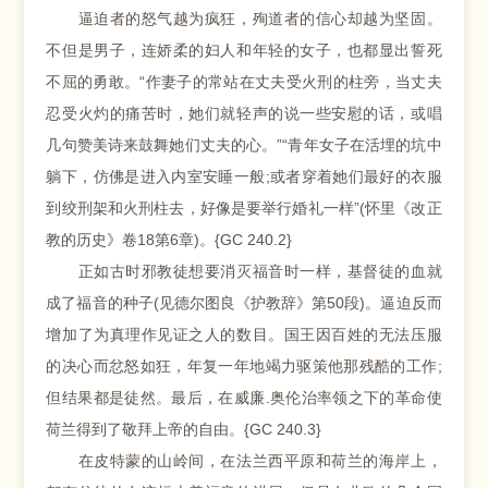
逼迫者的怒气越为疯狂，殉道者的信心却越为坚固。
不但是男子，连娇柔的妇人和年轻的女子，也都显出誓死
不屈的勇敢。“作妻子的常站在丈夫受火刑的柱旁，当丈夫
忍受火灼的痛苦时，她们就轻声的说一些安慰的话，或唱
几句赞美诗来鼓舞她们丈夫的心。”“青年女子在活埋的坑中
躺下，仿佛是进入内室安睡一般;或者穿着她们最好的衣服
到绞刑架和火刑柱去，好像是要举行婚礼一样”(怀里《改正
教的历史》卷18第6章)。{GC 240.2}
正如古时邪教徒想要消灭福音时一样，基督徒的血就
成了福音的种子(见德尔图良《护教辞》第50段)。逼迫反而
增加了为真理作见证之人的数目。国王因百姓的无法压服
的决心而忿怒如狂，年复一年地竭力驱策他那残酷的工作;
但结果都是徒然。最后，在威廉.奥伦治率领之下的革命使
荷兰得到了敬拜上帝的自由。{GC 240.3}
在皮特蒙的山岭间，在法兰西平原和荷兰的海岸上，