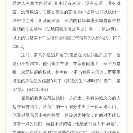
经对人有极大的益处;其中没有诙谐，没有妄语，没有戏
言，没有欺骗，而都是真理的言语;内中固然也可以找到一
些难懂之处，但其间良善，圣洁的精华和甜美却是很容易
发现的”( 布兰特《低地国家宗教改革史》卷一，第14页)。
以上的话是第十二世纪那些相信古代信仰的人所写的。{GC
238.1}
这时，罗马的逼迫开始了;但是在火柱的酷刑之下，信
徒仍不断增加。他们竭力主张，在宗教问题上，圣经乃是
唯一永无错谬的权威，并声称：“不当勉强人信道，而要用
讲道的方法使人信服”(马丁《路德的生平和时代》卷二，第
87页)。{GC 238.2}
路德的教训在荷兰找到一片好土，并有热诚忠心的人
起来宣传福音。从荷兰的一个省分中出了一位孟诺西门。
他受过罗马天主教的教育，并被封为神父，但他对圣经却
没有一点的认识，而且不肯阅读，惟恐被引诱入于“异端”。
当他有一次对于“化体”的道理产生怀疑时，他就认为这是从