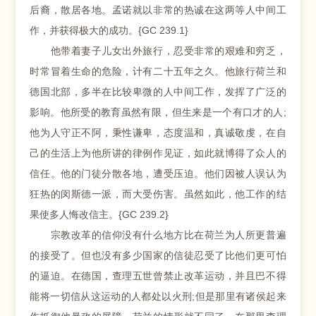
后裔，散居各地。孟诺就以非常的热诚在这两等人中间工
作，并获得极大的成功。{GC 239.1}
他带着妻子儿女出外旅行，忍受非常的艰难和穷乏，
时常冒着生命的危险，计有二十五年之久。他旅行荷兰和
德国北部，多半在比较卑微的人中间工作，发挥了广泛的
影响。他所受的教育虽然有限，但生来是一个有口才的人;
他为人守正不阿，秉性谦卑，态度温和，真诚敬虔，在自
己的生活上为他所讲的律例作见证，如此就博得了众人的
信任。他的门徒分散各地，遭受压迫。他们因被人误认为
狂热的闵斯德一派，而大受伤害。虽然如此，他工作的结
果使多人悔改信主。{GC 239.2}
宗教改革的信仰没有什么地方比在荷兰为人所更普遍
的接受了。但也没有多少国家的信徒忍受了比他们更可怕
的逼迫。在德国，查理五世曾禁止改革运动，并且巴不得
能将一切信从这运动的人都处以火刑;但是那里有诸侯起来