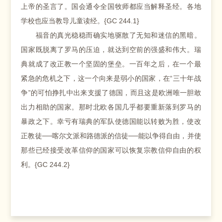
上帝的圣言了。国会通令全国牧师都应当解释圣经。各地
学校也应当教导儿童读经。{GC 244.1}
福音的真光稳稳而确实地驱散了无知和迷信的黑暗。
国家既脱离了罗马的压迫，就达到空前的强盛和伟大。瑞
典就成了改正教一个坚固的堡垒。一百年之后，在一个最
紧急的危机之下，这一个向来是弱小的国家，在“三十年战
争”的可怕挣扎中出来支援了德国，而且这是欧洲唯一胆敢
出力相助的国家。那时北欧各国几乎都要重新落到罗马的
暴政之下。幸亏有瑞典的军队使德国能以转败为胜，使改
正教徒──喀尔文派和路德派的信徒──能以争得自由，并使
那些已经接受改革信仰的国家可以恢复宗教信仰自由的权
利。{GC 244.2}