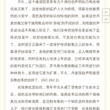
不久，这个修道院里竟有几个僧侣也声明自己悔改相
信改正教了，这使他新的监护人大为惊慌。塔森在他被禁
闭的小室中，竟把真理的知识传给他的同伴。如果这些丹
麦的教父善于施用教会对待“异端”的手段的话，则塔森的声
音必永远不再被人听见了。他们没有把他埋在某处地下监
狱的坟墓中，却把他驱逐出境。于是他们再也无能为力
了。这时国王正颁布了一道保护传讲新教之人的命令。塔
森便开始讲道了。各地的教堂开门欢迎他，众人蜂拥而来
听他讲道。同时也有别人传讲上帝的道。已经译成丹麦语
的新约圣经又广为流行。罗马教为要推翻这工作而进行的
种种努力，反而使它更为扩展，不久，丹麦国就声明接受
宗教改革的信仰了。{GC 242.1}
在瑞典也是如此，青年学生从威丁堡饱饮了生命水之
后，就把这水带给他们的同胞。瑞典改革运动的两个领袖
奥拉夫和劳林底斯，是厄勒布鲁的一个铁匠皮特里的两个
儿子，他们曾在路德和梅兰克吞的门下受教，后来就殷勤