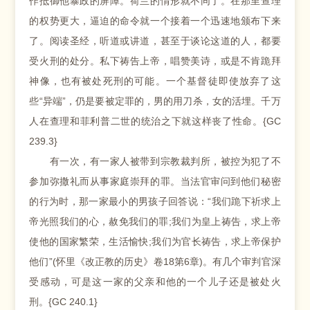
作抵御他暴政的屏障。荷兰的情形就不同了。在那里查理
的权势更大，逼迫的命令就一个接着一个迅速地颁布下来
了。阅读圣经，听道或讲道，甚至于谈论这道的人，都要
受火刑的处分。私下祷告上帝，唱赞美诗，或是不肯跪拜
神像，也有被处死刑的可能。一个基督徒即使放弃了这
些“异端”，仍是要被定罪的，男的用刀杀，女的活埋。千万
人在查理和菲利普二世的统治之下就这样丧了性命。{GC
239.3}
有一次，有一家人被带到宗教裁判所，被控为犯了不
参加弥撒礼而从事家庭崇拜的罪。当法官审问到他们秘密
的行为时，那一家最小的男孩子回答说：“我们跪下祈求上
帝光照我们的心，赦免我们的罪;我们为皇上祷告，求上帝
使他的国家繁荣，生活愉快;我们为官长祷告，求上帝保护
他们”(怀里《改正教的历史》卷18第6章)。有几个审判官深
受感动，可是这一家的父亲和他的一个儿子还是被处火
刑。{GC 240.1}