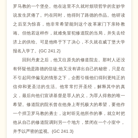
罗马教的一个堡垒。他在这里不久就对烦琐哲学的玄妙学
说发生厌倦了。约在同时，他得到了路德的作品。他研读
之后至为惊喜，他非常希望能到这个改革家门下亲聆教
诲。但他若这样作，就难免冒犯修道院的当局，并失去经
济上的供给。可是他终于下了决心，不久就在威丁堡大学
报名入学了。{GC 241.2}
回到丹麦之后，他又往原先的修道院去。那时人还没
有怀疑他是路德的信徒;他又没有讲出自己的秘密，只是在
不引起同伴偏见的情形之下，企图引领他们得到更纯正的
信仰和更圣洁的生活。他常常打开圣经，解释其中的真
义，最后向他们宣讲基督是罪人的义，为罪人得救的唯一
希望。修道院的院长曾在他身上寄托极大的希望，要他作
一个捍卫罗马教的勇士，这时听见他所作的事，就立时把
他从自己的修道院调到另一个地方，禁闭在一个小室中，
并予以严密的监视。{GC 241.3}