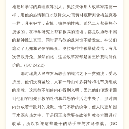
地把所学得的真理教导别人。奥拉夫像那大改革家路德一
样，用他的热情和口才鼓舞众人;而劳林底斯则像梅兰克吞
一样，具有好学，审慎，镇静的性格。弟兄二人都是热心
虔诚的，在神学研究上都有很高的造诣，都是以勇敢不屈
的精神推进真理。同时罗马教的反对也不断发生。神父们
煽动了无知和迷信的民众。奥拉夫往往被暴徒袭击，有几
次仅以身免。虽然如此，这些改革家却是国王所赞助所保
护的。{GC 242.2}
那时瑞典人民在罗马教会的统治之下一贫如洗，受尽
折磨。他们没有圣经，只有一种由许多符号和礼节所组成
的宗教。这宗教不能使内心得到光明，因此他们便逐渐回
到他们的祖先邪教的迷信和罪恶的生活之中去了。那时国
内分成若干敌对的党派。他们不断的纷争，使人民更加困
于水深火热之中。于是国王决意要在政治和教会方面进行
改革，所以欢迎这些能干的助手来与罗马作战。{GC