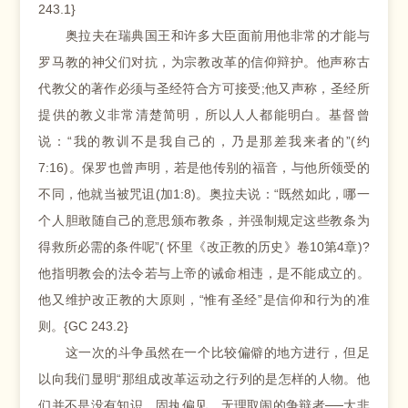
243.1}
奥拉夫在瑞典国王和许多大臣面前用他非常的才能与
罗马教的神父们对抗，为宗教改革的信仰辩护。他声称古
代教父的著作必须与圣经符合方可接受;他又声称，圣经所
提供的教义非常清楚简明，所以人人都能明白。基督曾
说：“我的教训不是我自己的，乃是那差我来者的”(约
7:16)。保罗也曾声明，若是他传别的福音，与他所领受的
不同，他就当被咒诅(加1:8)。奥拉夫说：“既然如此，哪一
个人胆敢随自己的意思颁布教条，并强制规定这些教条为
得救所必需的条件呢”( 怀里《改正教的历史》卷10第4章)?
他指明教会的法令若与上帝的诫命相违，是不能成立的。
他又维护改正教的大原则，“惟有圣经”是信仰和行为的准
则。{GC 243.2}
这一次的斗争虽然在一个比较偏僻的地方进行，但足
以向我们显明“那组成改革运动之行列的是怎样的人物。他
们并不是没有知识，固执偏见，无理取闹的争辩者──大非