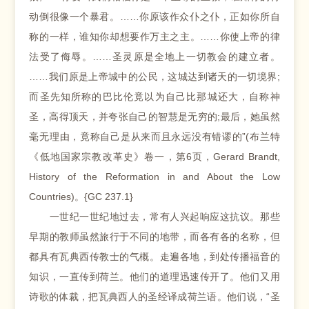
动倒很像一个暴君。……你原该作众仆之仆，正如你所自
称的一样，谁知你却想要作万主之主。……你使上帝的律
法受了侮辱。……圣灵原是全地上一切教会的建立者。
……我们原是上帝城中的公民，这城达到诸天的一切境界;
而圣先知所称的巴比伦竟以为自己比那城还大，自称神
圣，高得顶天，并夸张自己的智慧是无穷的;最后，她虽然
毫无理由，竟称自己是从来而且永远没有错谬的”(布兰特
《低地国家宗教改革史》卷一，第6页，Gerard Brandt,
History of the Reformation in and About the Low
Countries)。{GC 237.1}
一世纪一世纪地过去，常有人兴起响应这抗议。那些
早期的教师虽然旅行于不同的地带，而各有各的名称，但
都具有瓦典西传教士的气概。走遍各地，到处传播福音的
知识，一直传到荷兰。他们的道理迅速传开了。他们又用
诗歌的体裁，把瓦典西人的圣经译成荷兰语。他们说，“圣