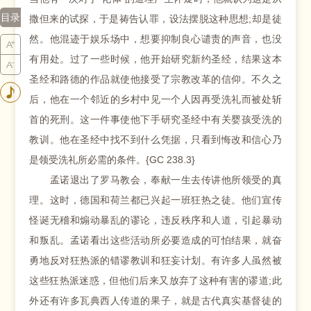
目录
撒但来的试探，于是祷告认罪，设法摆脱这种思想;却是徒
然。他混迹于娱乐场中，想要抑制良心谴责的声音，也没
有用处。过了一些时候，他开始研究新约圣经，结果这本
圣经和路德的作品就使他接受了宗教改革的信仰。不久之
后，他在一个邻近的乡村中见一个人因再受洗礼而被处斩
首的死刑。这一件事使他下手研究圣经中有关婴孩受洗的
教训。他在圣经中找不到什么凭据，只看到悔改和信心乃
是领受洗礼所必需的条件。{GC 238.3}
孟诺退出了罗马教会，奉献一生去传讲他所领受的真
理。这时，德国和荷兰都已兴起一班狂热之徒。他们宣传
怪诞无稽和煽动暴乱的谬论，违反秩序和人道，引起暴动
和叛乱。孟诺看出这些活动所必要造成的可怕结果，就奋
勇地反对狂热派的错谬教训和狂妄计划。有许多人虽然被
这些狂热派迷惑，但他们后来又放弃了这种有害的谬道;此
外还有许多瓦典西人传道的果子，就是古代真实基督徒的