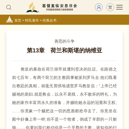
繁
首页
>
怀氏著作
>
经典丛书
善恶的斗争
第13章 荷兰和斯堪的纳维亚
教皇的暴政在荷兰很早就遭到坚决的抗议。在路德之
前七百年，有两个荷兰的主教因事被派到罗马去.他们既看
出教廷的真相，就毫无畏惧地谴责罗马教皇说：“上帝已经
赐祂的新妇,就是教会，以永不衰残，永不败坏的聘礼，为
她的家作丰富而永久的准备，并赐给她永远的冠冕和王权;
……你竟象一个贼把这一切的恩惠都抢夺去了。你竟坐在
殿中好像上帝一样;你不是一个牧者，倒成了羊群的一只豺
狼;……你要叫我们相信你是一个至尊的主教，谁知你的行