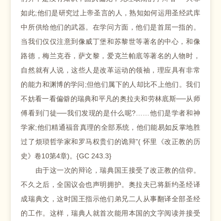
如此;他们是研究过上帝圣言的人，熟知如何运用圣经武库
中所供给他们的武器。在学问方面，他们是首屈一指的。
当我们仅仅注意到像威丁堡和苏黎世等著名的中心，和像
路德，梅兰克吞，萨文黎，爱克兰帕底等著名的人物时，
自然就有人说，这些人是改革运动的领袖，理应具有非常
的能力和渊博的学问;但他们属下的人却比不上他们。我们
不妨看一看偏僻的瑞典和平凡的奥拉夫和劳林底斯──从师
傅看到门徒──我们发现的是什么呢?……他们是学者和神
学家;他们精通福音真理的全部系统，他们能易如反掌地胜
过了烦琐哲学家和罗马权贵们的诡辩”( 怀里《改正教的历
史》卷10第4章)。{GC 243.3}
由于这一次的辩论，瑞典国王接受了改正教的信仰。
不久之后，全国议会也声明拥护。奥拉夫已将新约圣经译
成瑞典文，这时国王指示他们弟兄二人从事翻译全部圣经
的工作。这样，瑞典人就首次能用本国的文字阅读并接受