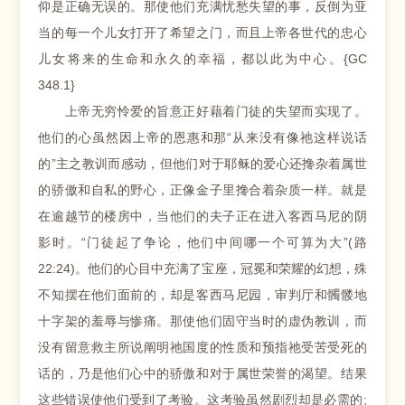
仰是正确无误的。那使他们充满忧愁失望的事，反倒为亚
当的每一个儿女打开了希望之门，而且上帝各世代的忠心
儿女将来的生命和永久的幸福，都以此为中心。{GC
348.1}
上帝无穷怜爱的旨意正好藉着门徒的失望而实现了。
他们的心虽然因上帝的恩惠和那“从来没有像祂这样说话
的”主之教训而感动，但他们对于耶稣的爱心还搀杂着属世
的骄傲和自私的野心，正像金子里搀合着杂质一样。就是
在逾越节的楼房中，当他们的夫子正在进入客西马尼的阴
影时。“门徒起了争论，他们中间哪一个可算为大”(路
22:24)。他们的心目中充满了宝座，冠冕和荣耀的幻想，殊
不知摆在他们面前的，却是客西马尼园，审判厅和髑髅地
十字架的羞辱与惨痛。那使他们固守当时的虚伪教训，而
没有留意救主所说阐明祂国度的性质和预指祂受苦受死的
话的，乃是他们心中的骄傲和对于属世荣誉的渴望。结果
这些错误使他们受到了考验。这考验虽然剧烈却是必需的;