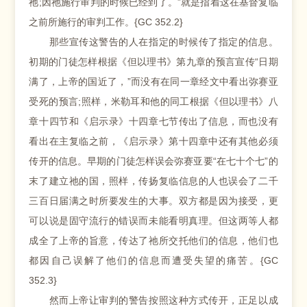
祂;因祂施行审判的时候已经到了。”就是指着这在基督复临
之前所施行的审判工作。{GC 352.2}
那些宣传这警告的人在指定的时候传了指定的信息。
初期的门徒怎样根据《但以理书》第九章的预言宣传“日期
满了，上帝的国近了，”而没有在同一章经文中看出弥赛亚
受死的预言;照样，米勒耳和他的同工根据《但以理书》八
章十四节和《启示录》十四章七节传出了信息，而也没有
看出在主复临之前，《启示录》第十四章中还有其他必须
传开的信息。早期的门徒怎样误会弥赛亚要“在七十个七”的
末了建立祂的国，照样，传扬复临信息的人也误会了二千
三百日届满之时所要发生的大事。双方都是因为接受，更
可以说是固守流行的错误而未能看明真理。但这两等人都
成全了上帝的旨意，传达了祂所交托他们的信息，他们也
都因自己误解了他们的信息而遭受失望的痛苦。{GC
352.3}
然而上帝让审判的警告按照这种方式传开，正足以成