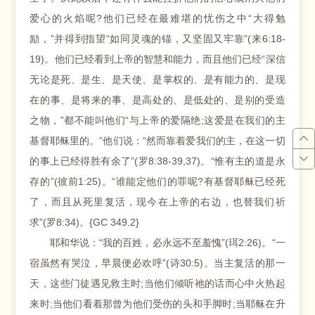
爱心的火焰呢?他们已经在最难堪的忧伤之中“大得勉
励，”并得到指望“如同灵魂的锚，又坚固又牢靠”(来6:18-
19)。他们已经看到上帝的智慧和能力，而且他们已经“深信
无论是死、是生、是天使、是掌权的、是有能力的、是现
在的事、是将来的事、是高处的、是低处的、是别的受造
之物，”都不能叫他们“与上帝的爱隔绝;这爱是在我们的主
基督耶稣里的。”他们说：“然而靠着爱我们的主，在这一切
的事上已经得胜有余了”(罗8:38-39,37)。“惟有主的道是永
存的”(彼前1:25)。“谁能定他们的罪呢?有基督耶稣已经死
了，而且从死里复活，现今在上帝的右边，也替我们祈
求”(罗8:34)。{GC 349.2}
耶和华说：“我的百姓，必永远不至羞愧”(珥2:26)。“一
宿虽然有哭泣，早晨便必欢呼”(诗30:5)。当主复活的那一
天，这些门徒遇见救主时;当他们倾听祂的话而心中火热起
来时;当他们看着那曾为他们受伤的头和手脚时;当耶稣在升