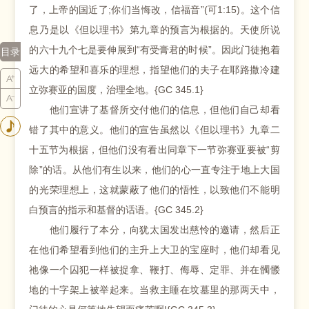
了，上帝的国近了;你们当悔改，信福音”(可1:15)。这个信
息乃是以《但以理书》第九章的预言为根据的。天使所说
的六十九个七是要伸展到“有受膏君的时候”。因此门徒抱着
目录
远大的希望和喜乐的理想，指望他们的夫子在耶路撒冷建
立弥赛亚的国度，治理全地。{GC 345.1}
他们宣讲了基督所交付他们的信息，但他们自己却看
错了其中的意义。他们的宣告虽然以《但以理书》九章二
十五节为根据，但他们没有看出同章下一节弥赛亚要被“剪
除”的话。从他们有生以来，他们的心一直专注于地上大国
的光荣理想上，这就蒙蔽了他们的悟性，以致他们不能明
白预言的指示和基督的话语。{GC 345.2}
他们履行了本分，向犹太国发出慈怜的邀请，然后正
在他们希望看到他们的主升上大卫的宝座时，他们却看见
祂像一个囚犯一样被捉拿、鞭打、侮辱、定罪、并在髑髅
地的十字架上被举起来。当救主睡在坟墓里的那两天中，