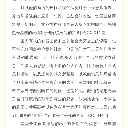
示。且以他们圣洁的热忱和现代信徒对于上天恩赐所表示
冷淡和漠视的态度作一对照。这些喜好安逸，贪爱世俗而
漠视一切的人，竟不惜声称预言是人所不能明白的。先知
热爱真理的表现对于他们是何等的责备阿!{GC 344.3}
世人有限的心智固然不足以领会无穷之主的谋略，也
不能充分明白祂旨意的计划，但是他们对于上天的信息之
所以如此模糊不明，往往也是因为他们自己的错误或疏
忽。许多人的思想，连上帝的仆人在内，往往会被人的成
见和遗传，以及虚伪的教义所蒙蔽，以致他们只能局部地
了解上帝在祂圣言中所启示的大事。基督的门徒，就是当
救主亲自与他们同在的时候，也是如此。他们的思想充满
了当时所流行的对于弥赛亚的观念，认为祂要作一个属世
的君王，并要高举以色列在普世大国的宝座之上，因此他
们不能明白祂预言自己要受苦受死的意义。{GC 344.4}
基督曾亲自差遣他们出去宣告以下的信息：“日期满