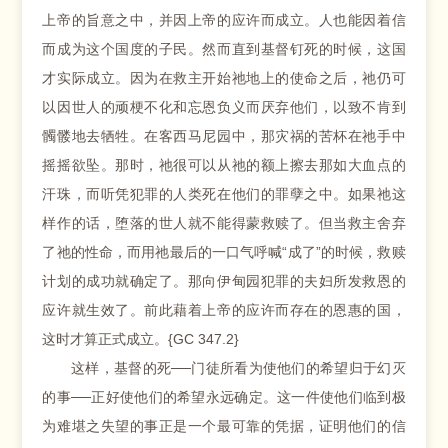
上帝的旨意之中，并因上帝的应许而成立。人也能因着信
而成为这个国度的子民。然而直到基督钉死的时候，这国
才实际成立。因为在救主开始祂地上的使命之后，祂仍可
以因世人的顽梗不化和忘恩负义而厌弃他们，以致不肯到
髑髅地去牺牲。在客西马尼园中，那灾祸的苦杯在祂手中
摇摇欲坠。那时，祂很可以从祂的额上擦去那如大血点的
汗珠，而听凭犯罪的人类死在他们的罪孽之中。如果祂这
样作的话，堕落的世人就不能得蒙救赎了。但当救主舍弃
了祂的性命，而用祂最后的一口气呼喊“成了”的时候，救赎
计划的成功就确定了。那向伊甸园犯罪的夫妇所发救恩的
应许就生效了。前此藉着上帝的应许而存在的恩惠的国，
这时才算正式成立。{GC 347.2}
这样，基督的死──门徒所看为使他们的希望归于幻灭
的事──正好使他们的希望永远确定。这一件使他们临到极
为难堪之失望的事正是一个最可靠的凭据，证明他们的信