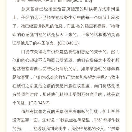
门徒的心是何等地失望而痛苦啊!{GC 345.3}
原来基督已经按照预言所指定的时候和方式来到世
上。圣经的见证已经在祂服务生活中的每一个细节上应验
了。祂已经宣讲救恩的信息，而且“祂的话里有权柄。”祂听
众的心感觉到祂的话是从天上来的。上帝的话和祂的灵都
证明祂儿子的神圣使命。{GC 346.1}
门徒在失望之中仍然是热爱他们慈悲的夫子的。然而
他们的心却被不安和疑云所笼罩。他们在惨痛之中没有想
起基督指着自己受苦受死所说的话。如果拿撒勒的耶稣真
是弥赛亚，他们怎么会这样陷于忧愁和失望之中呢?当救主
在被钉之后复活之前的安息日躺在坟墓里，而门徒感觉没
有希望的时候，那使他们精神上受到万分痛苦的，就是这
个问题。{GC 346.2}
虽然有忧愁之夜的黑暗包围着耶稣的门徒，但上帝并
没有丢弃一面。先知说：“我虽坐在黑暗里，耶和华却作我
的光。……祂必领我到光明中，我必得见祂的公义。”“黑暗