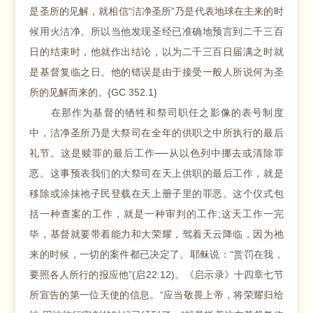
是圣所的见解，就相信“洁净圣所”乃是代表地球在主来的时
候用火洁净。所以当他发现圣经已准确地预言到二千三百
日的结束时，他就作出结论，以为二千三百日届满之时就
是基督复临之日。他的错误是由于接受一般人所说何为圣
所的见解而来的。{GC 352.1}
在那作为基督的牺牲和祭司职任之影像的表号制度
中，洁净圣所乃是大祭司在全年的供职之中所执行的最后
礼节。这是赎罪的最后工作──从以色列中挪去或清除罪
恶。这事预表我们的大祭司在天上供职的最后工作，就是
移除或涂抹祂子民登载在天上册子里的罪恶。这个仪式包
括一种查案的工作，就是一种审判的工作;这天工作一完
毕，基督就要带着能力和大荣耀，驾着天云降临，因为祂
来的时候，一切的案件都已决定了。耶稣说：“赏罚在我，
要照各人所行的报应他”(启22:12)。《启示录》十四章七节
所宣告的第一位天使的信息。“应当敬畏上帝，将荣耀归给