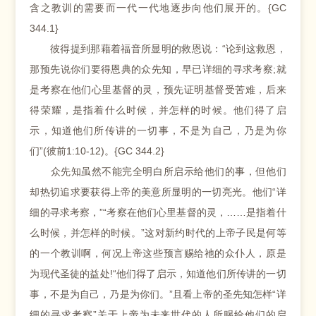
含之教训的需要而一代一代地逐步向他们展开的。{GC
344.1}
彼得提到那藉着福音所显明的救恩说：“论到这救恩，
那预先说你们要得恩典的众先知，早已详细的寻求考察;就
是考察在他们心里基督的灵，预先证明基督受苦难，后来
得荣耀，是指着什么时候，并怎样的时候。他们得了启
示，知道他们所传讲的一切事，不是为自己，乃是为你
们”(彼前1:10-12)。{GC 344.2}
众先知虽然不能完全明白所启示给他们的事，但他们
却热切追求要获得上帝的美意所显明的一切亮光。他们“详
细的寻求考察，”“考察在他们心里基督的灵，……是指着什
么时候，并怎样的时候。”这对新约时代的上帝子民是何等
的一个教训啊，何况上帝这些预言赐给祂的众仆人，原是
为现代圣徒的益处!“他们得了启示，知道他们所传讲的一切
事，不是为自己，乃是为你们。”且看上帝的圣先知怎样“详
细的寻求考察”关于上帝为未来世代的人所赐给他们的启