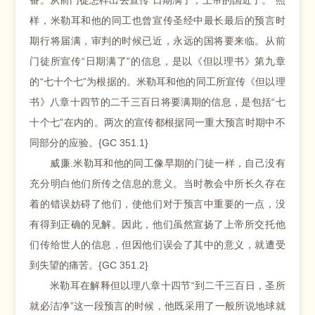
番。从前门徒怎样出去宣传“日期满了，上帝的国近了。”照
样，米勒耳和他的同工也曾宣传圣经中最长最后的预言时
期行将届满，审判的时候已近，永远的国将要来临。从前
门徒所宣传“日期满了”的信息，是以《但以理书》第九章
的“七十个七”为根据的。米勒耳和他的同工所宣传《但以理
书》八章十四节的二千三百日将要满期的信息，是包括“七
十个七”在内的。两次的宣传都根据同一重大预言时期中不
同部分的应验。{GC 351.1}
威廉.米勒耳和他的同工像早期的门徒一样，自己没有
充分明白他们所传之信息的意义。当时教会中所长久存在
着的错误妨碍了他们，使他们对于预言中重要的一点，没
有得到正确的见解。因此，他们虽然宣扬了上帝所交托他
们传给世人的信息，但因他们误会了其中的意义，就遭受
到失望的痛苦。{GC 351.2}
米勒耳在解释但以理八章十四节“到二千三百日，圣所
就必洁净”这一段预言的时候，他既采用了一般所说地球就