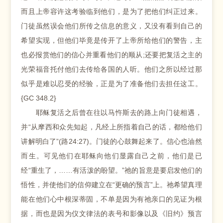
而且上帝容许这考验临到他们，是为了把他们纠正过来。
门徒虽然误会他们所传之信息的意义，又没有看到自己的
希望实现，但他们毕竟是传开了上帝所给他们的警告，主
也必报赏他们的信心并重看他们的顺从;还要把复活之主的
光荣福音托付他们去传给各国的人听。他们之所以经过那
似乎是难以忍受的经验，正是为了准备他们去担任这工。
{GC 348.2}
耶稣复活之后曾在往以马忤斯去的路上向门徒相遇，
并“从摩西和众先知起，凡经上所指着自己的话，都给他们
讲解明白了”(路24:27)。门徒的心鼓舞起来了。信心也油然
而生。可见他们在耶稣向他们显露自己之前，他们是已
经“重生了，……有活泼的盼望。”祂的旨意是要启发他们的
悟性，并使他们的信仰建立在“更确的预言”上。祂希望真理
能在他们心中根深蒂固，不单是因为有祂亲口的见证为根
据，而也是因为仪文律法的表号和影像以及《旧约》预言