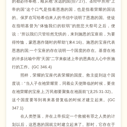
的都必侍奉祂，顺从祂”永远的国(但7:27)。圣经中所用“上
帝的国”这个口气是指着恩惠的国，也是指着荣耀的国说
的。保罗在写给希伯来人的书信中说明了恩惠的国。使徒
在指明基督为“体恤我们的软弱”的慈悲大祭司之后，便
说：“所以我们只管坦然无惧的，来到施恩的宝座前，为要
得怜恤，蒙恩惠作随时的帮助”(来4:16)。施恩的宝座代表
恩惠的国;一个宝座的存在说明一个国度的存在。基督在祂
的许多比喻中用“天国”二字来叙述上帝的恩典在人心中所施
行的工作。{GC 346.4}
照样，荣耀的宝座代表荣耀的国度。救主提到这个国
度说：“当人子在祂荣耀里，同着众天使降临的时候，要坐
在祂荣耀的宝座上;万民都要聚集在祂面前”(太25:31-32)。
这个国度要等到将来基督复临的时候才建立起来。{GC
347.1}
在人类堕落，并在上帝拟定一个救赎有罪之人类的计
划以后，这恩惠的国就立时建立起来了。那时，它存在于