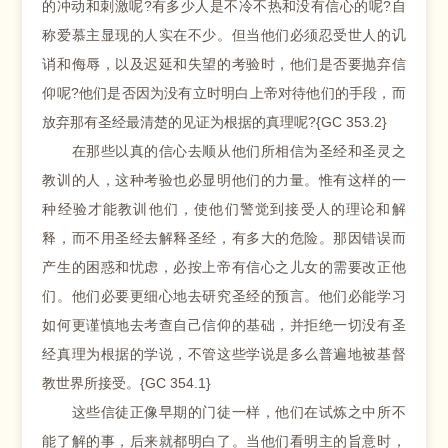
的冲动和刺激呢?有多少人是不冷不热和没有信心的呢?自
称爱慕主显现的人实在不少。但当他们必须忍受世人的讥
诮和侮辱，以及迟延和失望的考验时，他们是否要抛弃信
仰呢?他们是否因为没有立时明白上帝对待他们的手段，而
放弃那有圣经最清楚的见证为根据的真理呢?{GC 353.2}
在那些以真的信心去顺从他们所相信为圣经和圣灵之
教训的人，这种考验也必显明他们的力量。惟有这样的一
种经验才能教训他们，使他们警觉到接受人的理论和解
释，而不用圣经去解释圣经，有多大的危险。那因错误而
产生的困惑和忧虑，必按上帝有信心之儿女的需要改正他
们。他们必要更细心地去研究圣经的预言。他们必能学习
如何更谨慎地去考查自己信仰的基础，并拒绝一切没有圣
经真理为根据的学说，不管这些学说是多么普遍地被基督
教世界所接受。{GC 354.1}
这些信徒正像早期的门徒一样，他们在试炼之中所不
能了解的事，后来就都明白了。当他们看明主的旨意时，