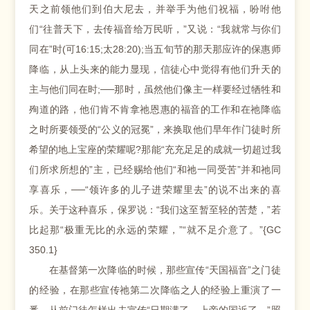
天之前领他们到伯大尼去，并举手为他们祝福，吩咐他
们“往普天下，去传福音给万民听，”又说：“我就常与你们
同在”时(可16:15;太28:20);当五旬节的那天那应许的保惠师
降临，从上头来的能力显现，信徒心中觉得有他们升天的
主与他们同在时;──那时，虽然他们像主一样要经过牺牲和
殉道的路，他们肯不肯拿祂恩惠的福音的工作和在祂降临
之时所要领受的“公义的冠冕”，来换取他们早年作门徒时所
希望的地上宝座的荣耀呢?那能“充充足足的成就一切超过我
们所求所想的”主，已经赐给他们“和祂一同受苦”并和祂同
享喜乐，──“领许多的儿子进荣耀里去”的说不出来的喜
乐。关于这种喜乐，保罗说：“我们这至暂至轻的苦楚，”若
比起那“极重无比的永远的荣耀，”“就不足介意了。”{GC
350.1}
在基督第一次降临的时候，那些宣传“天国福音”之门徒
的经验，在那些宣传祂第二次降临之人的经验上重演了一