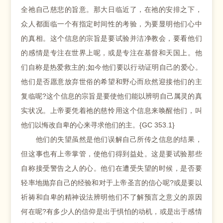
全祂自己慈悲的旨意。那大日临近了，在祂的安排之下，
众人都面临一个有指定时间性的考验，为要显明他们心中
的真相。这个信息的宗旨是要试验并洁净教会，要看他们
的感情是专注在世界上呢，或是专注在基督和天国上。他
们自称是热爱救主的;如今他们要以行动证明自己的爱心。
他们是否愿意放弃世俗的希望和野心而欣然迎接他们的主
复临呢?这个信息的宗旨是要使他们能以辨明自己属灵的真
实状况。上帝要凭着祂的慈怜用这个信息来唤醒他们，叫
他们以悔改自卑的心来寻求他们的主。{GC 353.1}
他们的失望虽然是他们误解自己所传之信息的结果，
但这事也有上帝掌管，使他们得到益处。这是要试验那些
自称接受警告之人的心。他们在遭受失望的时候，是否要
轻率地抛弃自己的经验和对于上帝圣言的信心呢?或是要以
祈祷和自卑的精神设法辨明他们不了解预言之意义的原因
何在呢?有多少人的信仰是出于惧怕的动机，或是出于感情