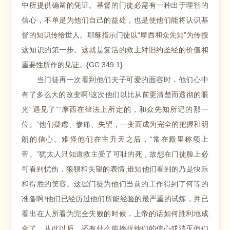
中所提供确凿的凭证。基督的门徒必需有一种出于理智的
信心，不单是为他们自己的益处，也是使他们能将认识基
督的知识传给世人。耶稣指示门徒以“摩西和众先知”为传授
这知识的第一步。这就是复活的救主对旧约圣经的价值和
重要性所作的见证。{GC 349.1}
当门徒再一次看到他们夫子可爱的面容时，他们心中
有了多么大的改变啊!这次他们以比从前更清楚而透彻的眼
光“遇见了”“摩西在律法上所定的，和众先知所记的那一
位。”他们疑虑、惨痛、失望，一变而成为完全的把握和明
朗的信心。难怪他们在主升天之后，“常在殿里称颂上
帝。”犹太人只知道救主受了可耻的死，故想在门徒脸上必
可看到忧伤，狼狈和失望的表情;谁知他们看到的乃是快乐
和得胜的笑容。这些门徒为他们当前的工作得到了何等的
准备啊!他们已经历过他们所能经验的最严重的试炼，并已
看出在人所看为完全失败的时候，上帝的话如何胜利地成
全了。从此以后，还有什么能挫折他们的信心或消灭他们