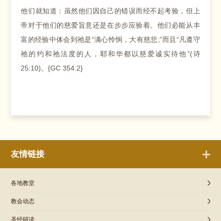
他们就知道：虽然他们因自己的错误而经不起考验，但上
帝对于他们的慈爱旨意还是在步步应验着。他们必能从丰
富的经验中体会到祂是“满心怜悯，大有慈悲;”而且“凡遵守
祂的约和祂法度的人，耶和华都以慈爱诚实待他”(诗
25:10)。{GC 354.2}
友情链接
各地教堂
教会动态
圣经研读