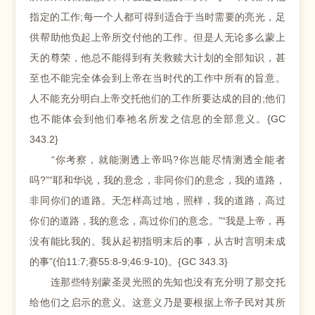
指定的工作;每一个人都可得到适合于当时需要的亮光，足
供帮助他负起上帝所交付他的工作。但是人无论多么蒙上
天的尊荣，他总不能得到有关救赎大计划的全部知识，甚
至也不能完全体会到上帝在当时代的工作中所有的旨意。
人不能充分明白上帝交托他们的工作所要达成的目的;他们
也不能体会到他们奉祂名所发之信息的全部意义。{GC
343.2}
“你考察，就能测透上帝吗?你岂能尽情测透全能者
吗?”“耶和华说，我的意念，非同你们的意念，我的道路，
非同你们的道路。天怎样高过地，照样，我的道路，高过
你们的道路，我的意念，高过你们的意念。”“我是上帝，再
没有能比我的。我从起初指明末后的事，从古时言明未成
的事”(伯11:7;赛55:8-9;46:9-10)。{GC 343.3}
连那些特别蒙圣灵光照的先知也没有充分明了那交托
给他们之启示的意义。这意义乃是要根据上帝子民对其所