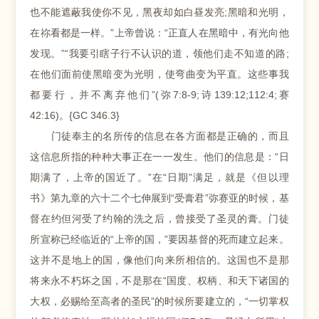
也不能遮蔽我使你不见，黑夜却如白昼发亮;黑暗和光明，
在祢看都是一样。”上帝曾说：“正直人在黑暗中，有光向他
发现。”“我要引瞎子行不认识的道，领他们走不知道的路;
在他们面前使黑暗变为光明，使弯曲变为平直。这些事我
都要行，并不离弃他们”(弥7:8-9;诗139:12;112:4;赛
42:16)。{GC 346.3}
门徒奉主的名所传的信息在各方面都是正确的，而且
这信息所指的种种大事正在一一发生。他们的信息是：“日
期满了，上帝的国近了。”在“日期”满足，就是《但以理
书》第九章的六十二个七伸展到“受膏君”弥赛亚的时候，基
督在约但河受了约翰的洗之后，曾接受了圣灵的膏。门徒
所宣称已经临近的“上帝的国，”要因基督的死而建立起来。
这并不是地上的国，像他们向来所相信的。这国也不是那
将来永不朽坏之国，不是那在“国度、权柄、和天下诸国的
大权，必赐给至高者的圣民”的时候所要建立的，“一切掌权