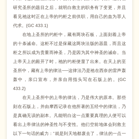
研究圣所的题目之后，就明白救主的职务有了变更，并且
看见祂这时正在上帝的约柜之前供职，用自己的血为罪人
代求。{GC 433.1}
在地上圣所的约柜中，藏有两块石板，上面刻着上帝
的十条诫命。这柜不过是保藏这两块法版的器皿，而且这
柜之所以成为贵重而神圣，乃是因为其中神圣的诫命。当
上帝天上的殿开了时，祂的约柜便显了出来。在天上的至
圣所中，藏有上帝的律法──这律法乃是祂在西奈的雷声轰
轰中，亲口宣布，并亲自用指头写在石版上的。{GC
433.2}
在天上圣所中的上帝的律法，乃是伟大的原本。那些
刻在石版上，并由摩西记录在他所著的五经中的律法，乃
是真确无误的副本。凡能明白这一点重要真理的人便可以
看出上帝律法的神圣性与不变性。他们空前地体会到救主
以下一句话的威力：“就是到天地都废去了，律法的一点一