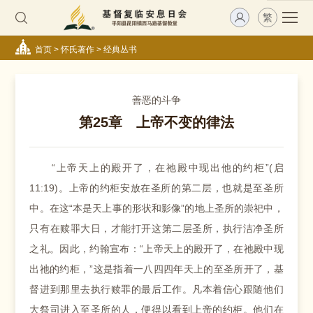
繁
首页
>
怀氏著作
>
经典丛书
善恶的斗争
第25章 上帝不变的律法
“上帝天上的殿开了，在祂殿中现出他的约柜”(启
11:19)。上帝的约柜安放在圣所的第二层，也就是至圣所
中。在这“本是天上事的形状和影像”的地上圣所的崇祀中，
只有在赎罪大日，才能打开这第二层圣所，执行洁净圣所
之礼。因此，约翰宣布：“上帝天上的殿开了，在祂殿中现
出祂的约柜，”这是指着一八四四年天上的至圣所开了，基
督进到那里去执行赎罪的最后工作。凡本着信心跟随他们
大祭司进入至圣所的人，便得以看到上帝的约柜。他们在