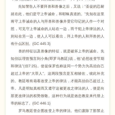
先知警告人不要拜兽和兽像之后，又说：“圣徒的忍耐
就在此，他们是守上帝诫命，和耶稣真道的。”先知在这里
将守上帝诫命的人与拜兽和兽像并受它印记的人作一个对
照，可见守上帝诫命的人站在一边，而干犯上帝律法的人
则站在另一边，使人人可以看出，拜上帝的人和拜兽的人
有什么区别。{GC 445.3}
兽的特征以及兽像的特征，就是破坏上帝的诫命。先
知但以理曾预言到小角(即罗马教廷)说，他“必想改变节期
和律法”(但7:25)。使徒保罗也称这同一个势力为高抬自己
超过上帝的“大罪人”。这两段预言是互相辅佐，彼此补充
的。教廷唯有藉着改变上帝的律法，才能高抬自己超过上
帝。凡是明知真相而又遵守这被更改之律法的人，便是向
那更改律法的权势致敬。这种行为就是效忠教皇来代替上
帝的标志了。{GC 446.1}
罗马教廷曾企图改变上帝的律法。他们废除了那禁止