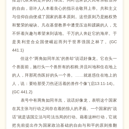
推选代表来制定并执行律法。同时也承认人民有宗教信仰
的自由，容许人人本着良心的指示去敬拜上帝。共和主义
与信仰自由便成了国家的基本原则。这些原则乃是她权势
和繁荣的秘诀。凡在基督教界中遭受压迫和蹂躏的人，无
不怀着兴趣与希望来到该地。千万的人奔赴它的海岸。于
是美利坚合众国便崛起而列于世界强国之林了。{GC
441.1}
但这个“两角如同羊羔”的兽却“说话好像龙。它在头一
个兽面前，施行头一个兽所有的权柄;并且叫地和住在地上
的人，拜那死伤医好的头一个兽。……就迷惑住在地上的
人，说：要给那受刀伤还活着的兽作个像”(启13:11-14)。
{GC 441.2}
表号中有两角如同羊羔，说话好像龙，表明这个国家
在其主张与行动之间存在着的惊人的矛盾。一个国家的“说
话”就是该国立法与司法当局的行动。藉着这种行动，它就
把先前提出作为国家政治基础的自由与和平的原则推翻