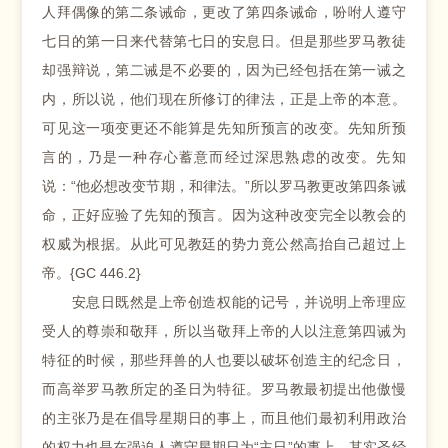
人拜偶像的第二条诫命，更改了第四条诫命，吩咐人遵守
七日的第一日来代替第七日的安息日。但是那些罗马教徒
却强辩说，第二诫是不必要的，因为已经包括在第一诫之
内，所以说，他们现在所修订的律法，正是上帝的本意。
可见这一项变更还不能算是先知所预言的改变。先知所预
言的，乃是一种存心蓄意而经过深思熟虑的改变。先知
说：“他必想改变节期，和律法。”所以罗马教更改第四条诫
命，正好应验了先知的预言。因为这种改变完全以教会的
权威为根据。从此可见教廷的势力竟公然高抬自己超过上
帝。{GC 446.2}
安息日既然是上帝创造权能的记号，并说明上帝理应
受人的尊崇和敬拜，所以当敬拜上帝的人以注意第四诫为
特征的时候，那些拜兽的人也要以破坏创造主的纪念日，
而高举罗马教所定的圣日为特征。罗马教最初提出他傲慢
的主张乃是在倡导星期日的事上，而且他们最初利用政治
的权力也是在强迫人遵守星期日为“主日”的事上。其实圣经