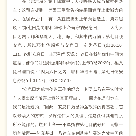
在《启示录》第十四章中，天使呼唤人应当敬拜创造
主：这预言提到一等因三重警告的结果而遵守上帝诫命的
人。在诫命之中，有一条直接提出上帝为创造主。第四诫
说：“第七日是向耶和华你上帝当守的安息日。……因为六
日之内，耶和华造天、地、海、和其中的万物，第七日便
安息，所以耶和华赐福与安息日，定为圣日”(出20:10-
11)。论到安息日，主耶和华又说：“这日在我与你们中间为
证据，使你们知道我是耶和华你们的上帝”(结20:20)。祂又
提出理由说：“因为六日之内，耶和华造天地，第七日便安
息舒畅”(出31:17)。{GC 437.1}
“安息日之成为创造工作的纪念，其要点乃在乎它时常
向人提出应当敬拜上帝的真正理由，”──因为祂是创造主，
我们是祂造的。“因此，安息日乃是神圣敬拜的真基础，它
以最动人的方式，发挥这伟大的真理，这是任何其他制度
所不能作的。敬拜上帝──不单指在第七日的敬拜，而指一
切的敬拜──的真基础，乃建立在创造主与受造之物中间的