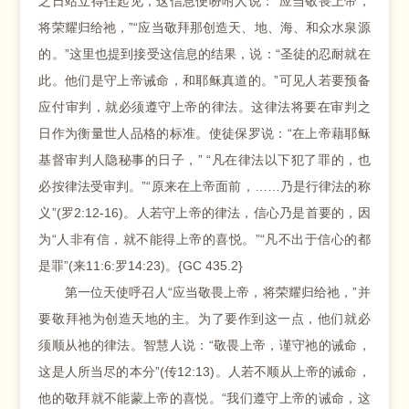
之日站立得住起见，这信息便吩咐人说：“应当敬畏上帝，
将荣耀归给祂，”“应当敬拜那创造天、地、海、和众水泉源
的。”这里也提到接受这信息的结果，说：“圣徒的忍耐就在
此。他们是守上帝诫命，和耶稣真道的。”可见人若要预备
应付审判，就必须遵守上帝的律法。这律法将要在审判之
日作为衡量世人品格的标准。使徒保罗说：“在上帝藉耶稣
基督审判人隐秘事的日子，” “凡在律法以下犯了罪的，也
必按律法受审判。”“原来在上帝面前，……乃是行律法的称
义”(罗2:12-16)。人若守上帝的律法，信心乃是首要的，因
为“人非有信，就不能得上帝的喜悦。”“凡不出于信心的都
是罪”(来11:6:罗14:23)。{GC 435.2}
第一位天使呼召人“应当敬畏上帝，将荣耀归给祂，”并
要敬拜祂为创造天地的主。为了要作到这一点，他们就必
须顺从祂的律法。智慧人说：“敬畏上帝，谨守祂的诫命，
这是人所当尽的本分”(传12:13)。人若不顺从上帝的诫命，
他的敬拜就不能蒙上帝的喜悦。“我们遵守上帝的诫命，这