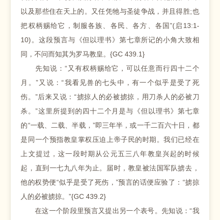
以及那些住在天上的。又任凭牠与圣徒争战，并且得胜;也
把权柄赐给它，制服各族、各民、各方、各国”(启13:1-
10)。这段预言与《但以理书》第七章所记的小角大致相
同，不问而知其为罗马教皇。{GC 439.1}
先知说：“又有权柄赐给它，可以任意而行四十二个
月。”又说：“我看见兽的七头中，有一个似乎是受了死
伤。”后来又说：“掳掠人的必被掳掠，用刀杀人的必被刀
杀。”这里所提到的四十二个月是与《但以理书》第七章
的“一载、二载、半载，”即三年半，或一千二百六十日，都
是同一个预指教皇掌权压迫上帝子民的时期。我们已经在
上文提过，这一段时期从公元五三八年教皇兴起的时候
起，直到一七九八年为止。届时，教皇被法国军队掳去，
他的权势便“似乎是受了死伤，”预言的话便应验了：“掳掠
人的必被掳掠。”{GC 439.2}
在这一个阶段里预言又提出另一个表号。先知说：“我