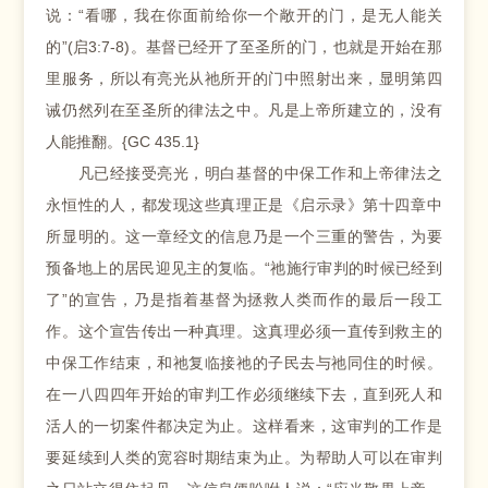
说：“看哪，我在你面前给你一个敞开的门，是无人能关
的”(启3:7-8)。基督已经开了至圣所的门，也就是开始在那
里服务，所以有亮光从祂所开的门中照射出来，显明第四
诫仍然列在至圣所的律法之中。凡是上帝所建立的，没有
人能推翻。{GC 435.1}
凡已经接受亮光，明白基督的中保工作和上帝律法之
永恒性的人，都发现这些真理正是《启示录》第十四章中
所显明的。这一章经文的信息乃是一个三重的警告，为要
预备地上的居民迎见主的复临。“祂施行审判的时候已经到
了”的宣告，乃是指着基督为拯救人类而作的最后一段工
作。这个宣告传出一种真理。这真理必须一直传到救主的
中保工作结束，和祂复临接祂的子民去与祂同住的时候。
在一八四四年开始的审判工作必须继续下去，直到死人和
活人的一切案件都决定为止。这样看来，这审判的工作是
要延续到人类的宽容时期结束为止。为帮助人可以在审判