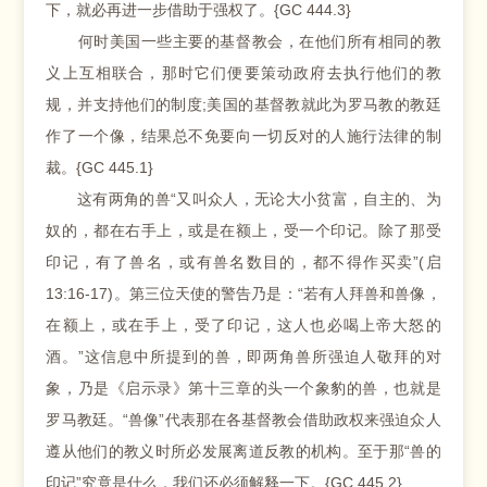
下，就必再进一步借助于强权了。{GC 444.3}
何时美国一些主要的基督教会，在他们所有相同的教
义上互相联合，那时它们便要策动政府去执行他们的教
规，并支持他们的制度;美国的基督教就此为罗马教的教廷
作了一个像，结果总不免要向一切反对的人施行法律的制
裁。{GC 445.1}
这有两角的兽“又叫众人，无论大小贫富，自主的、为
奴的，都在右手上，或是在额上，受一个印记。除了那受
印记，有了兽名，或有兽名数目的，都不得作买卖”(启
13:16-17)。第三位天使的警告乃是：“若有人拜兽和兽像，
在额上，或在手上，受了印记，这人也必喝上帝大怒的
酒。”这信息中所提到的兽，即两角兽所强迫人敬拜的对
象，乃是《启示录》第十三章的头一个象豹的兽，也就是
罗马教廷。“兽像”代表那在各基督教会借助政权来强迫众人
遵从他们的教义时所必发展离道反教的机构。至于那“兽的
印记”究竟是什么，我们还必须解释一下。{GC 445.2}