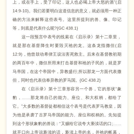
上，或在手上，受了印记，这人也必喝上帝大怒的酒”(启
14:9-10)。我们若要明白这道信息的意义，就必须用一种正
确的方法来解释这些表号。这里所提到的兽、像、印记
等，到底是代表什么呢?{GC 438.1}
这一段预言中表号的线索在《启示录》第十二章里，
就是那在基督降生时要毁灭祂的龙。这条龙指撒但(启
12:9)，他曾鼓动希律王设法害死救主。后来在基督教初期
的两百年中，撒但所用来打击基督和祂的子民的，就是罗
马帝国，在这个帝国中，异教盛行;所以那龙一方面代表撒
但，同时也代表信奉异教的罗马国。{GC 438.2}
在《启示录》第十三章形容另一个兽，它的形状“象
豹，……那龙将自己的能力、座位、和大权柄，都给了
它。”大多数的基督徒都相信这个表号是代表罗马教皇，因
为他是承袭了古罗马帝国的能力、座位和权柄的。先知提
到这个形状象豹的兽说：“又赐给它说夸大亵渎话的口;……
就开口向上帝说亵渎的话，亵渎上帝的名，并祂的帐幕，