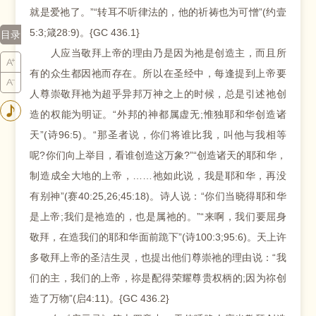
就是爱祂了。”“转耳不听律法的，他的祈祷也为可憎”(约壹
5:3;箴28:9)。{GC 436.1}
目录
人应当敬拜上帝的理由乃是因为祂是创造主，而且所
有的众生都因祂而存在。所以在圣经中，每逢提到上帝要
人尊崇敬拜祂为超乎异邦万神之上的时候，总是引述祂创
造的权能为明证。“外邦的神都属虚无;惟独耶和华创造诸
天”(诗96:5)。“那圣者说，你们将谁比我，叫他与我相等
呢?你们向上举目，看谁创造这万象?”“创造诸天的耶和华，
制造成全大地的上帝，……祂如此说，我是耶和华，再没
有别神”(赛40:25,26;45:18)。诗人说：“你们当晓得耶和华
是上帝;我们是祂造的，也是属祂的。”“来啊，我们要屈身
敬拜，在造我们的耶和华面前跪下”(诗100:3;95:6)。天上许
多敬拜上帝的圣洁生灵，也提出他们尊崇祂的理由说：“我
们的主，我们的上帝，祢是配得荣耀尊贵权柄的;因为祢创
造了万物”(启4:11)。{GC 436.2}