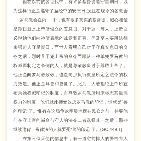
但在以前的各世代中，有许多基督徒遵守星期日，以
为这样行正是遵守了圣经中的安息日;况且在现今的各教会
──罗马教会在内──中，也有很多真实的基督徒，诚心相信
星期日就是上帝所设立的安息日。对于这一等人，上帝自
必悦纳他们向祂所表示的诚意和正直。但及至人要用法律
来强迫人守星期日，而世人看明自己对于守真安息日的义
务之后，那时凡干犯上帝的命令而顺从一种单凭罗马教的
权威而制定之条例的人，就是尊敬教皇过于尊敬上帝了。
他正是向罗马教致敬，也是向那执行教皇所定之法令的权
力致敬。他正是拜兽和兽像了。此后，人若拒绝上帝所宣
布为祂权威印记的制度，而尊敬罗马教所用来标志其最高
权力的制度，他们就此接受效忠罗马教的印记，也就是“兽
的印记”了。惟有在这场争论明显地摆在民众之前，并要他
们在守上帝的诫命与守人的法令二者选择其一之后，那些
继续违背上帝律法的人就要受“兽的印记”了。{GC 449.1}
在第三位天使的信息中，有一道空前惊人的警告向人