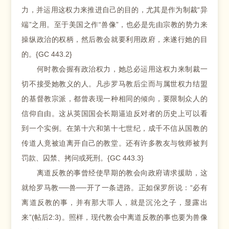
力，并运用这权力来推进自己的目的，尤其是作为制裁“异
端”之用。至于美国之作“兽像”，也必是先由宗教的势力来
操纵政治的权柄，然后教会就要利用政府，来遂行她的目
的。{GC 443.2}
何时教会握有政治权力，她总必运用这权力来制裁一
切不接受她教义的人。凡步罗马教后尘而与属世权力结盟
的基督教宗派，都曾表现一种相同的倾向，要限制众人的
信仰自由。这从英国国会长期逼迫反对者的历史上可以看
到一个实例。在第十六和第十七世纪，成千不信从国教的
传道人竟被迫离开自己的教堂。还有许多教友与牧师被判
罚款、囚禁、拷问或死刑。{GC 443.3}
离道反教的事曾经使早期的教会向政府请求援助，这
就给罗马教──兽──开了一条进路。正如保罗所说：“必有
离道反教的事，并有那大罪人，就是沉沦之子，显露出
来”(帖后2:3)。照样，现代教会中离道反教的事也要为兽像