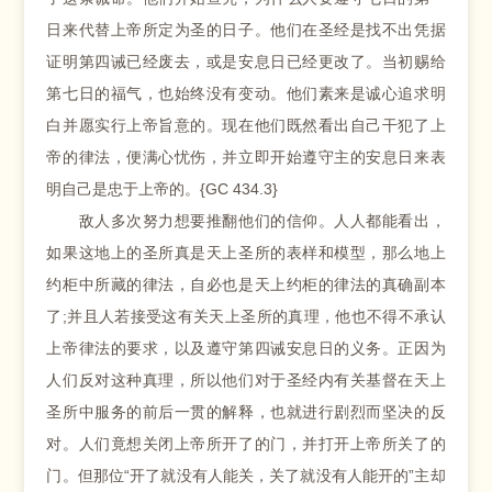
日来代替上帝所定为圣的日子。他们在圣经是找不出凭据
证明第四诫已经废去，或是安息日已经更改了。当初赐给
第七日的福气，也始终没有变动。他们素来是诚心追求明
白并愿实行上帝旨意的。现在他们既然看出自己干犯了上
帝的律法，便满心忧伤，并立即开始遵守主的安息日来表
明自己是忠于上帝的。{GC 434.3}
敌人多次努力想要推翻他们的信仰。人人都能看出，
如果这地上的圣所真是天上圣所的表样和模型，那么地上
约柜中所藏的律法，自必也是天上约柜的律法的真确副本
了;并且人若接受这有关天上圣所的真理，他也不得不承认
上帝律法的要求，以及遵守第四诫安息日的义务。正因为
人们反对这种真理，所以他们对于圣经内有关基督在天上
圣所中服务的前后一贯的解释，也就进行剧烈而坚决的反
对。人们竟想关闭上帝所开了的门，并打开上帝所关了的
门。但那位“开了就没有人能关，关了就没有人能开的”主却