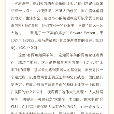
一次演说中，提到美国的创业先祖们说：“他们岂是仅仅来
寻找一片净土，以便归隐，不遭人的侵犯，而在遥远偏僻
的地方，生活安全，使这小小的莱顿教会可以享受信仰自
由的权利吗?看哪，他们在和平的征服中，竟得了这么一片
大地，……竖起了十字架的旌旗”( Edward Everett，于
1824年12月22日在马萨诸塞州普里茅斯做作的演讲，第11
页)。{GC 440.2}
这兽“有两角如同羊羔。”这如同羊羔的两角象征着青
春、纯洁与柔和。这正是先知看见美国在一七九八年“上
来”时的情形。那些最先逃到美国去的基督徒，原要寻找一
个避难所，以便脱离君王的压迫和神父的残害。因此他们
便决定，在政治自由与宗教自由的基础上建立一个政府。
在美国的独立宣言中，便说明了这伟大的真理：“人人皆属
平等，”并赋有不可侵犯之“求生存、求自由、和求幸福”的
权利。而且宪法也保证人民有自治的权利，由公众投票，