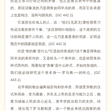
但是主张与行动之间的矛盾，也正是预言表号中所披露
的。那说话像龙的乃是两角如同羊羔的兽，而且它在表面
上也是纯洁、温和与驯良的。{GC 442.2}
它迷惑住在地上的人，说：“他们(见原文)要给那受刀
伤还活着的兽作个像。”这话很明白地指出，这个政府的立
法权柄是属于人民的。这一点乃是最显著的凭据，证明这
预言中的国家就是美国。{GC 442.3}
但是“兽的像”是什么?它是如何形成的?这个像是两角如
同羊羔的兽所作的，又是给头一个兽作的，也是依照兽的
样式而作的。既要知道“兽像”是什么样式，并如何形成的，
我们就必须研究这个兽本身──罗马教──的特点。{GC
443.1}
在早期的教会偏离福音纯朴的本质，而接受异教的仪
式和风俗，变为腐败，并失去上帝的圣灵与能力之后，她
要为操纵人民的良心起见，便寻求政治权力的支持。结
果，便出现了罗马教制度，由一个教会来统治国家的权