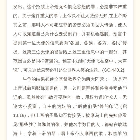
发出。这个招致上帝毫无怜悯之忿怒的罪，必是非常严重
的。关于这件重大的事，上帝决不让人茫然无知;在上帝降
罚之前，那叫人不可犯这罪的警告必须向世人传扬，使人
人可以知道自己为什么要受刑罚，并有机会逃脱。预言中
提到第一位天使的信息要向“各国、各族、各方、各民”传
扬。这第三位天使的警告既是这三重信息中的一部分，其
范围自必是同样普遍的。预言中提到“天使飞在空中，大声
说”，可见这信息势必引起全世界人类的注意。{GC 449.2}
斗争的结果必使全基督教界分为两大阵营：一边是守
上帝诫命和耶稣真道的，另一边则是拜兽和兽像并受他印
记的。虽然教会与政府要联合一致，用权力逼迫“众人，无
论大小贫富，自主的为奴的，”叫他们受“兽的印记”(启
13:16)，但上帝的子民却不肯接受，拔摩岛上的先知曾看
见“那些胜了兽和兽的像，并他名字数目的人，都站在玻璃
海上，拿着上帝的琴，唱上帝仆人摩西的歌，和羔羊的