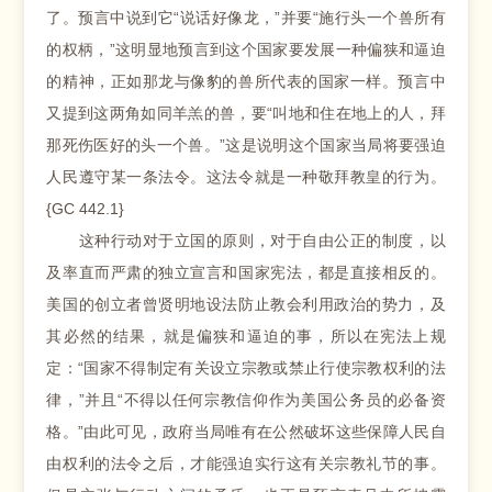
了。预言中说到它“说话好像龙，”并要“施行头一个兽所有
的权柄，”这明显地预言到这个国家要发展一种偏狭和逼迫
的精神，正如那龙与像豹的兽所代表的国家一样。预言中
又提到这两角如同羊羔的兽，要“叫地和住在地上的人，拜
那死伤医好的头一个兽。”这是说明这个国家当局将要强迫
人民遵守某一条法令。这法令就是一种敬拜教皇的行为。
{GC 442.1}
这种行动对于立国的原则，对于自由公正的制度，以
及率直而严肃的独立宣言和国家宪法，都是直接相反的。
美国的创立者曾贤明地设法防止教会利用政治的势力，及
其必然的结果，就是偏狭和逼迫的事，所以在宪法上规
定：“国家不得制定有关设立宗教或禁止行使宗教权利的法
律，”并且“不得以任何宗教信仰作为美国公务员的必备资
格。”由此可见，政府当局唯有在公然破坏这些保障人民自
由权利的法令之后，才能强迫实行这有关宗教礼节的事。