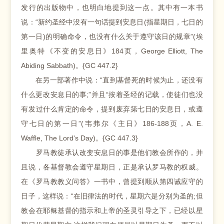
发行的出版物中，也明白地提到这一点。其中有一本书
说：“新约圣经中没有一句话提到安息日(指星期日，七日的
第一日)的明确命令，也没有什么关于遵守该日的规章”(埃
里奥特《不变的安息日》184页，George Elliott, The
Abiding Sabbath)。{GC 447.2}
在另一部著作中说：“直到基督死的时候为止，还没有
什么更改安息日的事;”并且“按着圣经的记载，使徒们也没
有发过什么肯定的命令，提到废弃第七日的安息日，或遵
守七日的第一日”(韦弗尔《主日》186-188页，A. E.
Waffle, The Lord's Day)。{GC 447.3}
罗马教徒承认改变安息日的事是他们教会所作的，并
且说，各基督教会遵守星期日，正是承认罗马教的权威。
在《罗马教教义问答》一书中，曾提到顺从第四诫应守的
日子，这样说：“在旧律法的时代，星期六是分别为圣的;但
教会在耶稣基督的指示和上帝的圣灵引导之下，已经以星