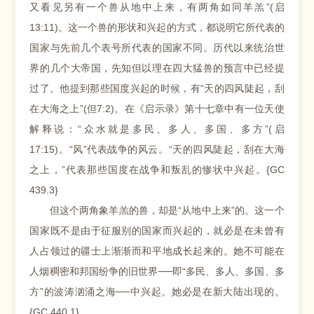
又看见另有一个兽从地中上来，有两角如同羊羔”(启
13:11)。这一个兽的形状和兴起的方式，都说明它所代表的
国家与先前几个表号所代表的国家不同。历代以来统治世
界的几个大帝国，先知但以理在四大猛兽的预言中已经提
过了。他提到那些国度兴起的时候，有“天的四风陡起，刮
在大海之上”(但7:2)。在《启示录》第十七章中有一位天使
解释说：“众水就是多民、多人、多国、多方”(启
17:15)。“风”代表战争的风云。“天的四风陡起，刮在大海
之上，”代表那些国度在战争和叛乱的惨状中兴起。{GC
439.3}
但这个两角象羊羔的兽，却是“从地中上来”的。这一个
国家既不是由于征服别的国家而兴起的，就必是在未曾有
人占领过的疆士上渐渐而和平地成长起来的。她不可能在
人烟稠密和邦国纷争的旧世界──即“多民、多人、多国、多
方”的波涛汹涌之海──中兴起。她必是在新大陆出现的。
{GC 440.1}