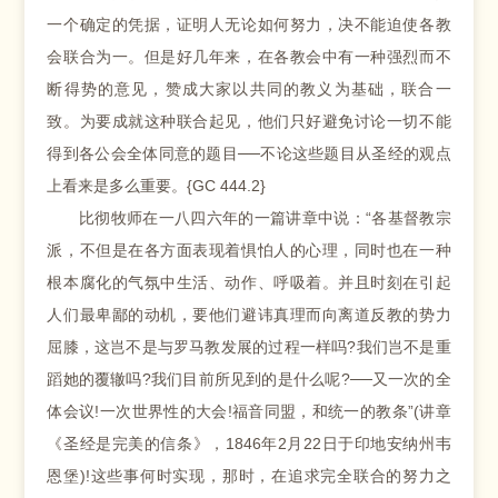
一个确定的凭据，证明人无论如何努力，决不能迫使各教
会联合为一。但是好几年来，在各教会中有一种强烈而不
断得势的意见，赞成大家以共同的教义为基础，联合一
致。为要成就这种联合起见，他们只好避免讨论一切不能
得到各公会全体同意的题目──不论这些题目从圣经的观点
上看来是多么重要。{GC 444.2}
比彻牧师在一八四六年的一篇讲章中说：“各基督教宗
派，不但是在各方面表现着惧怕人的心理，同时也在一种
根本腐化的气氛中生活、动作、呼吸着。并且时刻在引起
人们最卑鄙的动机，要他们避讳真理而向离道反教的势力
屈膝，这岂不是与罗马教发展的过程一样吗?我们岂不是重
蹈她的覆辙吗?我们目前所见到的是什么呢?──又一次的全
体会议!一次世界性的大会!福音同盟，和统一的教条”(讲章
《圣经是完美的信条》，1846年2月22日于印地安纳州韦
恩堡)!这些事何时实现，那时，在追求完全联合的努力之