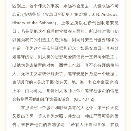
区别上。这个伟大的事实，永远不会废去，人也永远不可
忘记”(安德鲁斯《安息日的历史》第27章，J. N. Andrews,
History of the Sabbath)。上帝之所以在伊甸园制定安息
日，乃是要把这个真理时常摆在人面前。所以何时我们仍
以祂为我们的创造主而敬拜祂，则同时安息日也要继续的
存留，作为这个事实的证据和纪念。如果安息日一直被普
遍遵守的话，则人类的思想与爱情便要一直归向创造主，
以祂为尊崇敬拜的对象，而世上也就一直不会有拜偶像的
人、无神主义者或怀疑派了。遵守安息日乃是一个证据，
表明遵守的人是忠于那“创造天、地、海、和众水泉源”的真
上帝。由此可见，那吩咐人敬拜上帝并遵守祂诫命的信息
会特别呼召他们谨守第四条诫命。{GC 437.2}
在那些守上帝诫命和耶稣真道的人之外，第三位天使
又提出了另一等人作为对照，并发出一种庄严而可畏的警
告，来攻击他们的异端谬论：“若有人拜兽和兽像，在额