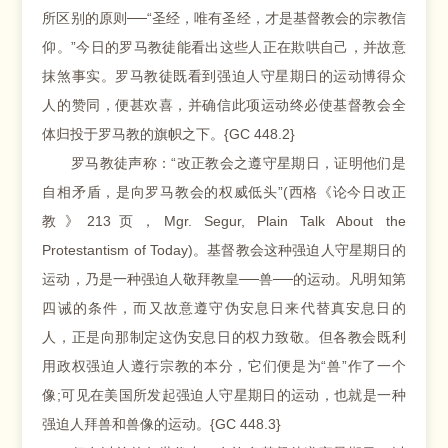
所区别的原则──“圣经，唯有圣经，才是基督教会的宗教信
仰。”今日的罗马教徒能看出这些人正在欺哄自己，并故意
抹煞事实。罗马教徒既看到强迫人守星期日的运动博得众
人的赞同，便甚欢喜，并确信此项运动终必使基督教会全
体归投于罗马教的旗帜之下。{GC 448.2}
罗马教徒声称：“改正教会之遵守星期日，证明他们是
自相矛盾，是向罗马教会的权威低头”(西格《论今日改正
教》213页，Mgr. Segur, Plain Talk About the
Protestantism of Today)。基督教会这种强迫人守星期日的
运动，乃是一种强迫人敬拜教皇──兽──的运动。凡明知第
四诫的条件，而又故意遵守伪安息日来代替真安息日的
人，正是向那制定这伪安息日的权力致敬。但各教会既利
用政权强迫人遵行宗教的本分，它们便是为“兽”作了一个
像;可见在美国所发起强迫人守星期日的运动，也就是一种
强迫人拜兽和兽像的运动。{GC 448.3}