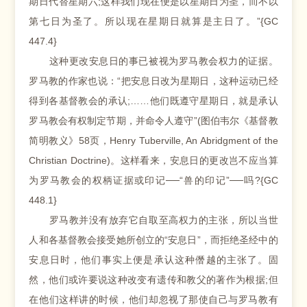
期日代替星期六;这样我们现在便是以星期日为圣，而不以
第七日为圣了。所以现在星期日就算是主日了。”{GC
447.4}
这种更改安息日的事已被视为罗马教会权力的证据。
罗马教的作家也说：“把安息日改为星期日，这种运动已经
得到各基督教会的承认;……他们既遵守星期日，就是承认
罗马教会有权制定节期，并命令人遵守”(图伯韦尔《基督教
简明教义》58页，Henry Tuberville, An Abridgment of the
Christian Doctrine)。这样看来，安息日的更改岂不应当算
为罗马教会的权柄证据或印记──“兽的印记”──吗?{GC
448.1}
罗马教并没有放弃它自取至高权力的主张，所以当世
人和各基督教会接受她所创立的“安息日”，而拒绝圣经中的
安息日时，他们事实上便是承认这种僭越的主张了。固
然，他们或许要说这种改变有遗传和教父的著作为根据;但
在他们这样讲的时候，他们却忽视了那使自己与罗马教有