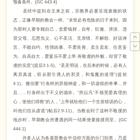
预备条件。{GC 443.4}
圣经中提到在主来之前，宗教界必要呈现衰微的状
态，正像早期的教会一样。“末世必有危险的日子来到。因
为那时人要专顾自己，贪爱钱财，自夸、狂傲、谤渎、违
背父母、忘恩负义、心不圣洁、无亲情、不解怨、好说谗
言、不能自约、性情凶暴、不爱良善、卖主卖友、任意妄
为、自高自大，爱宴乐不爱上帝;有敬虔的外貌，却背了敬
虔的实意”(提后3:1-5)。“圣灵明说，在后来的时候，必有人
离弃真道，听从那引诱人的邪灵，和鬼魔的道理”(提前
4:1)。撒但要“行各样的异能神迹，和一切虚假的奇事，并
且……行各样出于不义的诡诈。”所以凡“不领受爱真理的
心，使他们得救”的人，“上帝就给他们一个生发错误的心，
叫他们信从虚谎”(帖后2:9-11)。当教会到了这种不敬虔的
地步时，早期教会所遭遇的同一结果便要接踵而至。{GC
444.1}
许多人认为各基督教会中信仰方面的分门别类，乃是