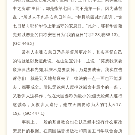
中之所谓“主日”，却是指第七日，而不是第一日。因为基督
说，“所以人子也是安息日的主。”并且第四诫也说明，“第
七日是向耶和华你上帝当守的安息日。”此外，耶和华曾藉
先知以赛亚的口称安息日为“我的圣日”(可2:28;赛58:13)。
{GC 446.3}
常有人主张安息日乃是基督所更改的，其实基督自己
的话就足以反证此说。在山边宝训中，主说：“莫想我来要
废掉律法和先知;我来不是要废掉，乃是要成全。我实在告
诉你们，就是到天地都废去了，律法的一点一画也不能废
去，都要成全。所以无论何人废掉这诫命中最小的一条，
又教训人这样作，他在天国要称为最小的;但无论何人遵行
这诫命，又教训人遵行，他在天国要称为大的”(太5:17-
19)。{GC 447.1}
事实上，一般的基督教会也公认圣经中没有什么更改
安息日的根据。在美国福音出版社和美国主日学联合会所