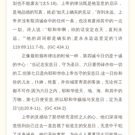
划也不能废去”(太5:18)。上帝的律法既是祂旨意的启示，
是祂品德的写真，就必“如天上确实的见证，”存到永远。上
帝并没有取消诫命中的任何一条，也没有废掉其中的一点
一划。诗人说：“耶和华啊，祢的话安定在天，直到永
远。”“祂的训词都是确实的;是永永远远坚定的”(诗
119:89;111:7-8)。{GC 434.1}
正像最初颁布律法的时候一样，第四诫今日仍是十诫
的中心：“当记念安息日，守为圣日。六日要劳碌作你一切
的工;但第七日是向耶和华你上帝当守的安息日;这一日你和
你的儿女，仆婢，牲畜，并你城里寄居的客旅，无论何工
都不可作;因为六日之内，耶和华造天、地、海、和其中的
万物，第七日便安息;所以耶和华赐福与安息日，定为圣
日”(出20:8-11)。{GC 434.2}
上帝的灵感动了那些研究圣经之人的心。他们深深地
觉悟到自己过去一直忽视了创造主的安息日，无意中干犯
了这条诫命。他们开始查究，为什么人要遵守七日的第一