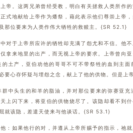
怨上帝。这两兄弟曾经受教，明白有关拯救人类所作的
血正式地献给上帝作为燔祭，藉此表示他们尊崇上帝，
位要来为人类作伟大牺牲的救赎主。{SR 52.1}
对于上帝所应许的牺牲却充满了怨尤和不信。他不
仅仅拿来地里的出产，而无视上帝的要求。上帝曾向亚
良的土产，亚伯劝他的哥哥不可不带祭牲的血到主面
要心存怀疑与埋怨之念，献上了他的供物。但是上帝却不悦
中头生的和羊的脂油，并对那位要来的弥赛亚充
从天上闪下来，将亚伯的供物烧尽了。该隐却看不到什
该隐，差遣天使来与他谈话。{SR 53.1}
：如果他行的对，并遵从上帝所赐予的指示，祂就