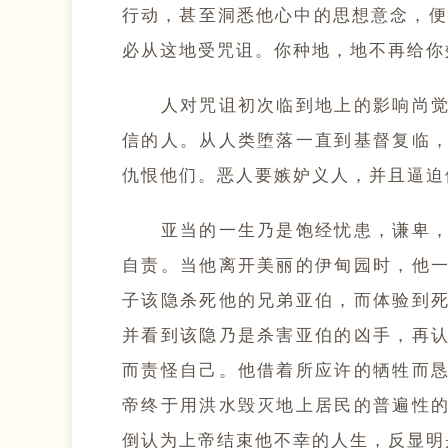
行动，甚至洞悉他心中的思想意念，便
必从这地受咒诅。你种地，地不再给你效力
人对咒诅初次临到地上的影响尚觉和
信的人。从人类堕落一直到基督复临
仇恨他们。恶人要嫉妒义人，并且逼迫他
亚当的一生乃是饱经忧患，谦卑，和
自责。当他离开美丽的伊甸园时，他
子该隐杀死他的兄弟亚伯，而体验到
并看到该隐乃是杀害亚伯的凶手，再
而责怪自己。他借着所应许的牺牲而
帝终于用洪水毁灭地上居民的普遍性
倒认为上帝结束他不幸的人生，反显明是公