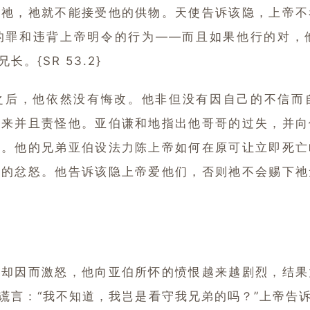
从祂，祂就不能接受他的供物。天使告诉该隐，上帝不
的罪和违背上帝明令的行为——而且如果他行的对，
。{SR 53.2}
，他依然没有悔改。他非但没有因自己的不信而
起来并且责怪他。亚伯谦和地指出他哥哥的过失，并向
他。他的兄弟亚伯设法力陈上帝如何在原可让立即死亡
隐的忿怒。他告诉该隐上帝爱他们，否则祂不会赐下祂
因而激怒，他向亚伯所怀的愤恨越来越剧烈，结果
谎言：“我不知道，我岂是看守我兄弟的吗？”上帝告