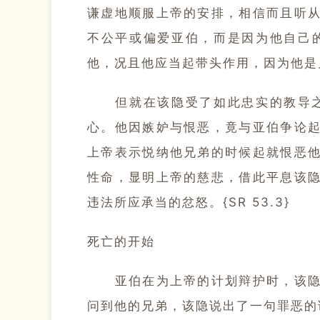
谦虚地顺服上帝的安排，相信而且听
不公平或偏爱亚伯，而是因为他自己
他，况且他应当起带头作用，因为他是兄长
但就在该隐受了如此忠实的教导之后
心。他因嫉妒与恨恶，竟与亚伯争论
上帝表示悦纳他兄弟的时候起就恨恶
性命，显明上帝的慈悲，借此平息该
违法所应承当的忿怒。{SR 53.3}
死亡的开始
亚伯在为上帝的计划辩护时，该隐却
问到他的兄弟，该隐说出了一句罪恶的