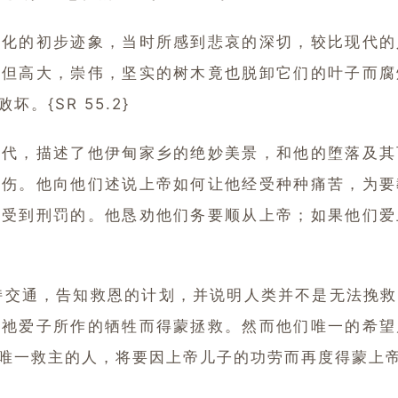
的初步迹象，当时所感到悲哀的深切，较比现代的
，但高大，崇伟，坚实的树木竟也脱卸它们的叶子而腐
{SR 55.2}
，描述了他伊甸家乡的绝妙美景，和他的堕落及其
悲伤。他向他们述说上帝如何让他经受种种痛苦，为要
要受到刑罚的。他恳劝他们务要顺从上帝；如果他们爱
通，告知救恩的计划，并说明人类并不是无法挽救
因祂爱子所作的牺牲而得蒙拯救。然而他们唯一的希望
一救主的人，将要因上帝儿子的功劳而再度得蒙上帝的眷爱