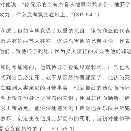
对他说：“你兄弟的血有声音从地里向我哀告，地开
；你必流离飘荡在地上。”{SR 54.1}
缓；但如今地竟受了双重的咒诅。该隐和亚伯代表
，都必有这两等人存在。该隐杀害他的兄弟亚伯，代表
们，置他们于死地，因为义人所行的义显明他们罪恶行径的
时常痛悔的。他既教导子孙敬畏耶和华，自己也常
一想到自己必定死，就不禁因恐怖而颤栗了。他认为死
死亡临到人类家庭的可怖事实。他因自己的违命而满怀
认明上帝在他身上所宣布的咒诅，便因悲伤而肠断心碎
恳求上帝赦免。他深深地感受到上帝对他在乐园中所犯
的败坏。创造主在他身上所宣布的死刑，当初对他似乎
义而慈怜的了。{SR 55.1}