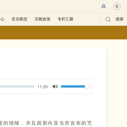
繁
中心
音乐殿堂
宗教政策
专栏汇聚
搜索
Volume
Current
11:29
time
Toggle
Mute
逆的情绪，并且因那向亚当所宣布的咒