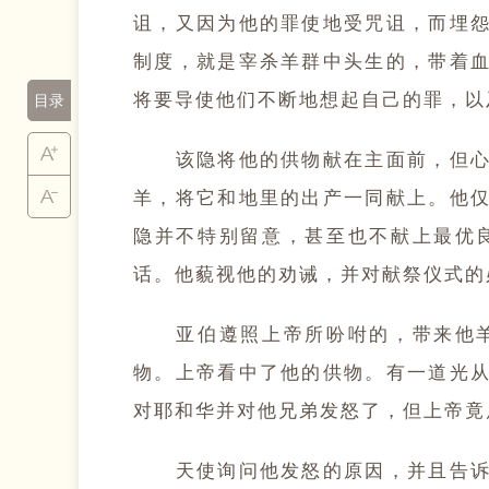
诅，又因为他的罪使地受咒诅，而埋
制度，就是宰杀羊群中头生的，带着
将要导使他们不断地想起自己的罪，以及那
目录
该隐将他的供物献在主面前，但心中
羊，将它和地里的出产一同献上。他
隐并不特别留意，甚至也不献上最优
话。他藐视他的劝诫，并对献祭仪式的必
亚伯遵照上帝所吩咐的，带来他羊群
物。上帝看中了他的供物。有一道光
对耶和华并对他兄弟发怒了，但上帝竟屈就
天使询问他发怒的原因，并且告诉他