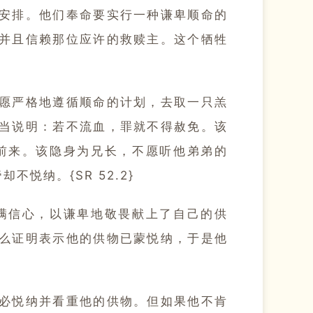
安排。他们奉命要实行一种谦卑顺命的
并且信赖那位应许的救赎主。这个牺牲
愿严格地遵循顺命的计划，去取一只羔
当说明：若不流血，罪就不得赦免。该
前来。该隐身为兄长，不愿听他弟弟的
纳。{SR 52.2}
满信心，以谦卑地敬畏献上了自己的供
么证明表示他的供物已蒙悦纳，于是他
必悦纳并看重他的供物。但如果他不肯