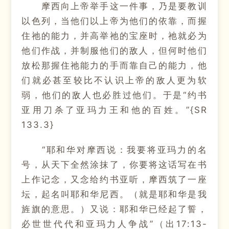
摩西向上帝举手这一件事，乃是要教训
以色列，当他们以上帝为他们的依靠，而握
住祂的能力，并高举祂的宝座时，祂就必为
他们作战，并制服他们的敌人，但何时他们
放松那握住祂能力的手而靠自己的能力，他
们就必甚至较比不认识上帝的敌人更为软
弱，他们的敌人也必胜过他们。于是“约书
亚用刀杀了亚玛力王和他的百姓。”{SR
133.3}
“耶和华对摩西说：我要将亚玛力的名
号，从天下全然涂抹了，你要将这话写在书
上作记念，又念给约书亚听，摩西筑了一座
坛，起名叫耶和华尼西。（就是耶和华是我
旌旗的意思。）又说：耶和华已经起了誓，
必世世代代和亚玛力人争战”（出17:13-