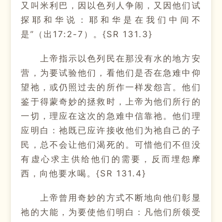
又叫米利巴，因以色列人争闹，又因他们试
探耶和华说：耶和华是在我们中间不
是”（出17:2-7）。{SR 131.3}
上帝指示以色列民在那没有水的地方安
营，为要试验他们，看他们是否在急难中仰
望祂，或仍照过去的所作一样发怨言。他们
鉴于得蒙奇妙的拯救时，上帝为他们所行的
一切，理应在这次的急难中信靠祂。他们理
应明白：祂既已应许接收他们为祂自己的子
民，总不会让他们渴死的。可惜他们不但没
有虚心求主供给他们的需要，反而埋怨摩
西，向他要水喝。{SR 131.4}
上帝曾用奇妙的方式不断地向他们彰显
祂的大能，为要使他们明白：凡他们所领受