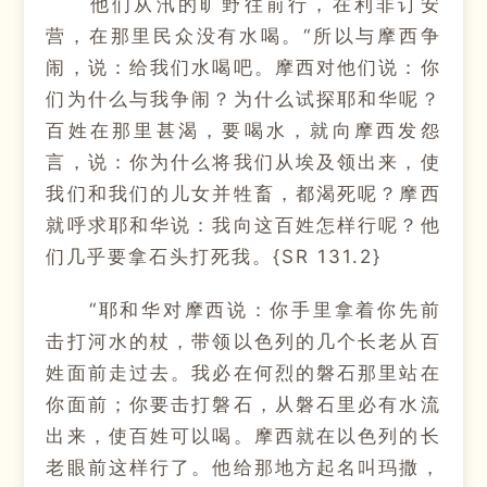
他们从汛的旷野往前行，在利非订安
营，在那里民众没有水喝。“所以与摩西争
闹，说：给我们水喝吧。摩西对他们说：你
们为什么与我争闹？为什么试探耶和华呢？
百姓在那里甚渴，要喝水，就向摩西发怨
言，说：你为什么将我们从埃及领出来，使
我们和我们的儿女并牲畜，都渴死呢？摩西
就呼求耶和华说：我向这百姓怎样行呢？他
们几乎要拿石头打死我。{SR 131.2}
“耶和华对摩西说：你手里拿着你先前
击打河水的杖，带领以色列的几个长老从百
姓面前走过去。我必在何烈的磐石那里站在
你面前；你要击打磐石，从磐石里必有水流
出来，使百姓可以喝。摩西就在以色列的长
老眼前这样行了。他给那地方起名叫玛撒，