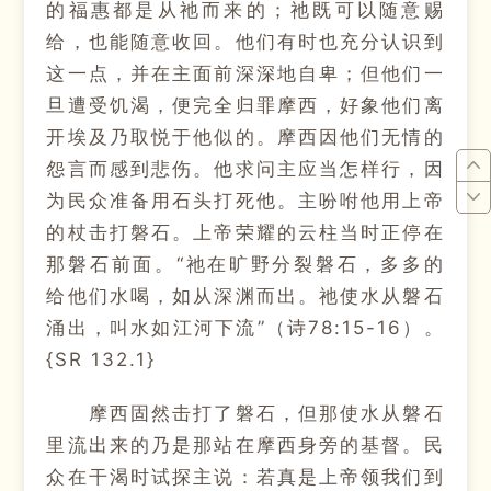
的福惠都是从祂而来的；祂既可以随意赐
给，也能随意收回。他们有时也充分认识到
这一点，并在主面前深深地自卑；但他们一
旦遭受饥渴，便完全归罪摩西，好象他们离
开埃及乃取悦于他似的。摩西因他们无情的
怨言而感到悲伤。他求问主应当怎样行，因
为民众准备用石头打死他。主吩咐他用上帝
的杖击打磐石。上帝荣耀的云柱当时正停在
那磐石前面。“祂在旷野分裂磐石，多多的
给他们水喝，如从深渊而出。祂使水从磐石
涌出，叫水如江河下流”（诗78:15-16）。
{SR 132.1}
摩西固然击打了磐石，但那使水从磐石
里流出来的乃是那站在摩西身旁的基督。民
众在干渴时试探主说：若真是上帝领我们到