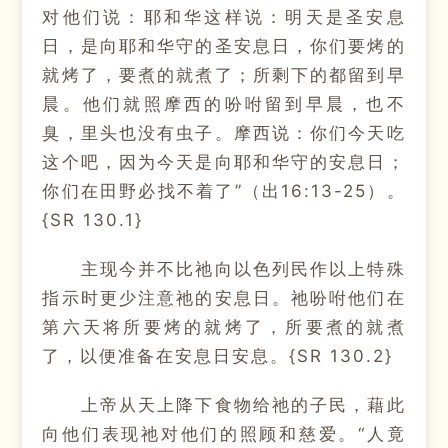
对他们说：耶和华这样说：明天是圣安息
日，是向耶和华守的圣安息日，你们要烤的
就烤了，要煮的就煮了；所剩下的都留到早
晨。他们就照摩西的吩咐留到早晨，也不
臭，里头也没有虫子。摩西说：你们今天吃
这个吧，因为今天是向耶和华守的安息日；
你们在田野必找不着了”（出16:13-25）。
{SR 130.1}
主现今并不比祂向以色列民作以上特殊
指示时更少注意祂的安息日。祂吩咐他们在
第六天将所要烤的就烤了，所要煮的就煮
了，以便准备在安息日安息。{SR 130.2}
上帝从天上降下食物给祂的子民，藉此
向他们表现祂对他们的照顾和慈爱。“人竟