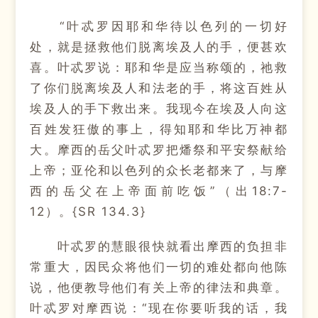
“叶忒罗因耶和华待以色列的一切好
处，就是拯救他们脱离埃及人的手，便甚欢
喜。叶忒罗说：耶和华是应当称颂的，祂救
了你们脱离埃及人和法老的手，将这百姓从
埃及人的手下救出来。我现今在埃及人向这
百姓发狂傲的事上，得知耶和华比万神都
大。摩西的岳父叶忒罗把燔祭和平安祭献给
上帝；亚伦和以色列的众长老都来了，与摩
西的岳父在上帝面前吃饭”（出18:7-
12）。{SR 134.3}
叶忒罗的慧眼很快就看出摩西的负担非
常重大，因民众将他们一切的难处都向他陈
说，他便教导他们有关上帝的律法和典章。
叶忒罗对摩西说：“现在你要听我的话，我