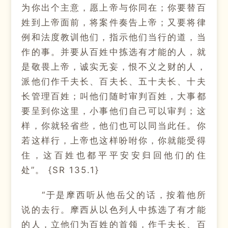
为你出个主意，愿上帝与你同在；你要替百
姓到上帝面前，将案件奏告上帝；又要将律
例和法度教训他们，指示他们当行的道，当
作的事。并要从百姓中拣选有才能的人，就
是敬畏上帝，诚实无妄，恨不义之财的人，
派他们作千夫长、百夫长、五十夫长、十夫
长管理百姓；叫他们随时审判百姓，大事都
要呈到你这里，小事他们自己可以审判；这
样，你就轻省些，他们也可以同当此任。你
若这样行，上帝也这样吩咐你，你就能受得
住，这百姓也都平平安安归回他们的住
处”。 {SR 135.1}
“于是摩西听从他岳父的话，按着他所
说的去行。摩西从以色列人中拣选了有才能
的人，立他们为百姓的首领，作千夫长、百