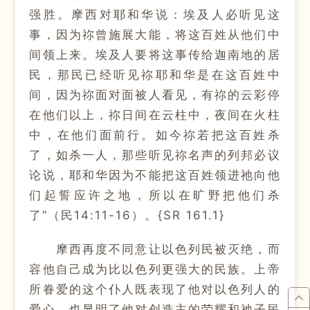
强胜。摩西对耶和华说：埃及人必听见这
事，因为祢曾施展大能，将这百姓从他们中
间领上来。埃及人要将这事传给迦南地的居
民，那民已经听见祢耶和华是在这百姓中
间，因为祢面对面被人看见，有祢的云彩停
在他们以上，祢日间在云柱中，夜间在火柱
中，在他们面前行。如今祢若把这百姓杀
了，如杀一人，那些听见祢名声的列邦必议
论说，耶和华因为不能把这百姓领进祂向他
们起誓应许之地，所以在旷野把他们杀
了”（民14:11-16）。{SR 161.1}
摩西再度不同意让以色列民被灭绝，而
容他自己成为比以色列更强大的民族。上帝
所眷爱的这个仆人既表现了他对以色列人的
爱心，也显明了他对创造主的荣耀和祂子民