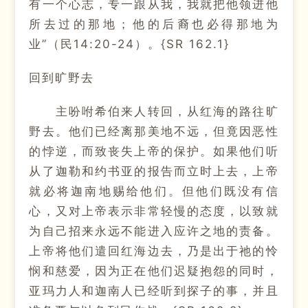
有一个心志，专一跟从我，我就把他领进他
所去过的那地；他的后裔也必得那地为
业”（民14:20-24）。{SR 162.1}
回到旷野去
主吩咐希伯来人转回，从红海的路往旷
野去。他们已经离那美地不远，但竟因恶性
的悖逆，而致丧失上帝的保护。如果他们听
从了迦勒和约书亚的报告而立时上去，上帝
就必将迦南地赐给他们。但他们既没有信
心，又对上帝表示非常轻慢的态度，以致就
为自己招来永远不能进入应许之地的责备。
上帝将他们遣回红海边去，乃是出于祂的怜
悯和慈爱，因为正在他们迟疑抱怨的同时，
亚玛力人和迦南人已经听到探子的事，并且