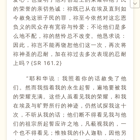
的荣誉的亲切热诚：祢既已从在埃及直到如
今赦免这班子民的罪，祢至今依然对这忘恩
负义的民众存有宽容与怜爱；不论他们是多
么地不配，祢的慈怜总不改变。他恳求说：
因此，祢岂不能再饶恕他们这一次，再次将
祢神圣的忍耐，加在祢过去多次表现的忍耐
上吗？{SR 161.2}
“耶和华说：我照着你的话赦免了他
们。然而我指着我的永生起誓，遍地要被我
的荣耀充满。这些人虽看见我的荣耀，和我
在埃及与旷野所行的神迹，仍然试探我这十
次，不听从我的话；他们断不得看见我与他
们的祖宗所起誓应许之地，凡藐视我的，一
个也不得看见；惟独我的仆人迦勒，因他另