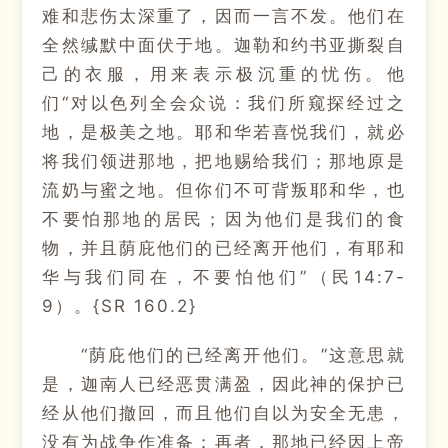
难和悲伤太深重了，因而一言不发。他们在
全然缄默中面伏于地。迦勒和约书亚撕裂自
己的衣服，用来表示极沉重的忧伤。他
们“对以色列全会众说：我们所窥探经过之
地，是极美之地。耶和华若喜悦我们，就必
将我们领进那地，把地赐给我们；那地原是
流奶与蜜之地。但你们不可背叛耶和华，也
不要怕那地的居民；因为他们是我们的食
物，并且荫庇他们的已经离开他们，有耶和
华与我们同在，不要怕他们”（民14:7-
9）。{SR 160.2}
“荫庇他们的已经离开他们。”这意思就
是，迦南人已经恶贯满盈，因此神的保护已
经从他们撤回，而且他们自以为安全无患，
没有为战争作准备；再者，那地已经因上帝