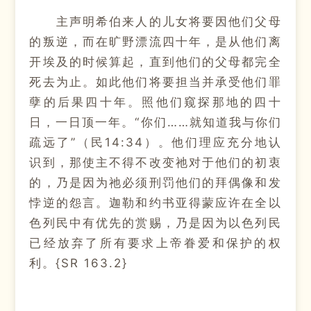
主声明希伯来人的儿女将要因他们父母
的叛逆，而在旷野漂流四十年，是从他们离
开埃及的时候算起，直到他们的父母都完全
死去为止。如此他们将要担当并承受他们罪
孽的后果四十年。照他们窥探那地的四十
日，一日顶一年。“你们……就知道我与你们
疏远了”（民14:34）。他们理应充分地认
识到，那使主不得不改变祂对于他们的初衷
的，乃是因为祂必须刑罚他们的拜偶像和发
悖逆的怨言。迦勒和约书亚得蒙应许在全以
色列民中有优先的赏赐，乃是因为以色列民
已经放弃了所有要求上帝眷爱和保护的权
利。{SR 163.2}