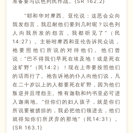
准备要与以色列民作战。{SR 162.2}
“耶和华对摩西、亚伦说：这恶会众向
我发怨言，我忍耐他们要到几时呢？以色列
人向我所发的怨言，我都听见了”（民
14:27）。主吩咐摩西和亚伦告诉民众说，
祂要照他们所说的对待他们。他们曾
说：“巴不得我们早死在埃及地！或是死在
这旷野”（民14:2）！现在上帝要按照他们
的话而行了。祂告诉祂的仆人向他们说，凡
在二十岁以上的人都要死在旷野，因为他们
叛逆并且埋怨主。惟有迦勒和约书亚必可进
入迦南地。“但你们的妇人孩子，就是你们
所说要被掳掠的，我必把他们领进去，他们
就得知你们所厌弃的那地”（民14:31）。
{SR 163.1}