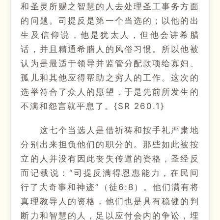
和圣灵所赐之智慧的人去处理圣工事务方面
的问题。司提反是第一个当选的；以他的出
生及信仰说，他是犹太人，但他会讲希腊
话，并且精通希腊人的风俗习惯。所以他被
认为是最适于领导并监管分配款项给寡妇、
孤儿和其他应得帮助之穷人的工作。这次的
选举符合了众人的愿望，于是先前所发生的
不满和怨言就平息了。{SR 260.1}
这七个当选人是借祈祷和按手礼严肃地
分别出来担负他们的职分的。那些如此被按
立的人并没有因此丧失传道的资格，圣经反
而记载说：“司提反满得恩惠能力，在民间
行了大奇事和神迹”（徒6:8）。他们满有将
真理教导人的资格，他们也是具有稳健的判
断力和智慧的人，足以应付会内的争讼，埋