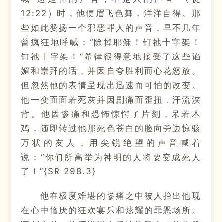
12:22）时，他便眉飞色舞，洋洋自得。那
些如此赞扬一个邪恶罪人的声音，早不几年
曾疯狂地呼喊：“除掉耶稣！钉祂十字架！
钉祂十字架！”希律很得意地接受了这些谄
媚和崇拜的话，并因自夸胜利而心花怒放。
但忽然他的表情呈现出迅速而可怕的改变。
他一变而面若死灰并因剧痛而歪扭，汗流浃
背。他因惨痛和恐怖惊愕了片刻，呆若木
鸡，随即转过他那死色苍白的脸向旁边惊骇
万状的友人，用尖锐绝望的声音喊着
说：“你们所高举为神明的人将要变成死人
了！”{SR 298.3}
他在极度难堪的惨痛之中被人抬出他现
在心中憎厌的狂欢宴乐和炫耀的罪恶场所。