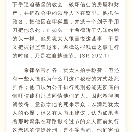
下手逼迫基督的教会，破坏信徒的房屋和财
产，并把教会中的领导人下在监里。他抓住
雅各，把他囚在牢狱里，并派一个刽子手用
刀把他杀死，正如头一个希律斩了先知约翰
的头一样。他见犹太人很喜悦这些事，于是
又把彼得监禁起来。希律这些残虐之事进行
的时候，乃是在逾越佳节。{SR 292.1}
希律杀害雅各，犹太人拍手称赞，但还
有一些人怪他为什么用这种秘密的方式处死
雅各；他们认为公开执行死刑必能更彻底的
恫吓信徒和那些同情他们的人。因此希律拘
留彼得，意欲拿他的死来示众，以满足犹太
人的心愿，但又有人向王建议，认为如果当
着那时聚集在耶路撒冷过节的众人面前执行
这老练的使徒死刑，是不妥当的。他们害怕