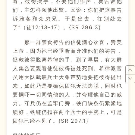
奇，彼得摆手，不要他们作声，就告诉他
们，主怎样领他出监。又说：你们把这事告
诉雅各和众弟兄。于是出去，往别处去
了”（徒12:13-17）。{SR 296.3}
那一群禁食祷告的信徒满心欢喜，赞美
上帝，因为祂已经垂听而允准他们的祷告，
拯救彼得脱离希律的手。到了早晨，有大群
人集合要观看使徒彼得被处死刑。希律派官
员用大队武装兵士大张声势地要把彼得提出
来，如此乃是要确保囚犯无法逃脱，同时也
要恫吓一切同情他的人，并夸耀他自己的威
力。守兵仍在监牢门旁，铁门铁条仍紧紧地
锁好，铁链仍扣在两个兵士的手腕上，可是
囚犯已经不见了。{SR 297.1}