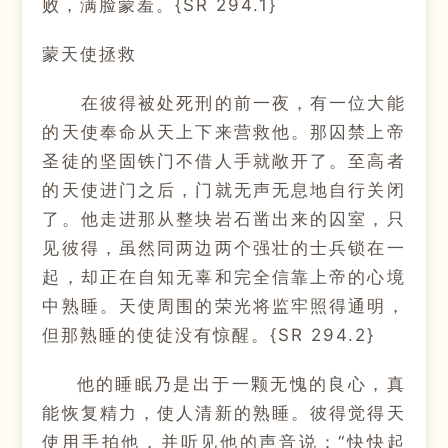
败，满脸蒙羞。{SR 294.1}
蒙天使拯救
在彼得被处死刑的前一夜，有一位大能
的天使奉命从天上下来营救他。那囚禁上帝
圣徒的坚固铁门不借人手就敞开了。至高者
的天使进门之后，门就无声无息地自行关闭
了。他走进那从整块岩石凿出来的囚室，只
见彼得，虽然同两边两个强壮的士兵锁在一
起，却正在自知无辜和完全信靠上帝的心境
中熟睡。天使周围的荣光将监牢照得通明，
但那熟睡的使徒没有惊醒。{SR 294.2}
他的睡眠乃是出于一颗无愧的良心，真
能恢复精力，使人清新的熟睡。彼得觉得天
使用手拍他，并听见他的声音说：“快快起