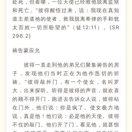
处死，但看哪，一位天使已经救他脱离监狱
和死亡。“彼得醒悟过来，说：我现在真知
道主差遣祂的使者，救我脱离希律的手和犹
太百姓一切所盼望的”（徒12:11）。{SR
296.2}
祷告蒙应允
彼得一直走到他的弟兄们聚集祷告的房
子，发现他们当时正在为他作恳切的祈
祷。“彼得敲外门，有一个使女，名叫罗
大，出来探听。听得是彼得的声音，就欢喜
的顾不得开门，跑进去告诉众人说，彼得站
在门外，他们说：你是疯了。使女极力地
说，真是他！他们说：必是他的天使。彼得
不住的敲门。他们开了门，看见他，就甚惊