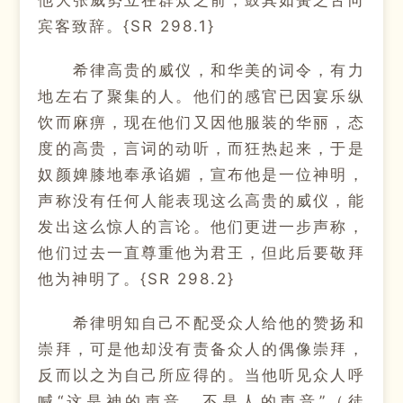
他大张威势立在群众之前，鼓其如簧之舌向
宾客致辞。{SR 298.1}
希律高贵的威仪，和华美的词令，有力
地左右了聚集的人。他们的感官已因宴乐纵
饮而麻痹，现在他们又因他服装的华丽，态
度的高贵，言词的动听，而狂热起来，于是
奴颜婢膝地奉承谄媚，宣布他是一位神明，
声称没有任何人能表现这么高贵的威仪，能
发出这么惊人的言论。他们更进一步声称，
他们过去一直尊重他为君王，但此后要敬拜
他为神明了。{SR 298.2}
希律明知自己不配受众人给他的赞扬和
崇拜，可是他却没有责备众人的偶像崇拜，
反而以之为自己所应得的。当他听见众人呼
喊“这是神的声音，不是人的声音”（徒