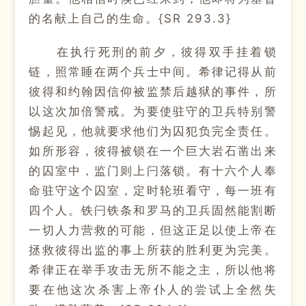
的名献上自己的生命。{SR 293.3}
在执行死刑的前夕，彼得双手挂着锁
链，照常睡在两个兵士中间。希律记得从前
彼得和约翰因信仰被监禁后越狱的事件，所
以这次加倍警戒。为要使驻守的卫兵特别警
惕起见，他就要求他们为囚犯负完全责任。
如所形容，彼得被锁在一个巨大岩石凿出来
的囚室中，监门则上闩落锁。有十六个人奉
命驻守这个囚室，定时轮班看守，每一班有
四个人。铁闩铁条和罗马的卫兵固然能割断
一切人力营救的可能，但这正足以使上帝在
拯救彼得出监的事上所获的胜利更为完美。
希律正在举手攻击无所不能之主，所以他将
要在他这次杀害上帝仆人的尝试上全然失