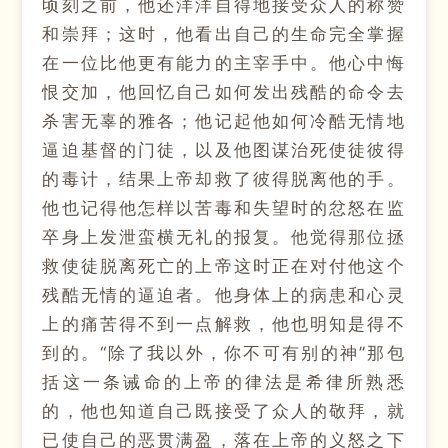
顷刻之前，他还洋洋自得地接受众人的称赞
和崇拜；这时，他看出自己的生命完全掌握
在一位比他更有能力的主宰手中。他心中悔
恨交加，他回忆自己如何发出残酷的命令去
杀害无辜的雅各；他记起他如何冷酷无情地
逼迫基督的门徒，以及他图谋治死使徒彼得
的毒计，结果上帝却救了彼得脱离他的手。
他也记得他怎样以苦毒和失望时的忿怒在监
卒身上发泄蛮横无礼的报复。他觉得那位拯
救使徒脱离死亡的上帝这时正在对付他这个
残酷无情的逼迫者。他身体上的病患和心灵
上的痛苦得不到一点解救，他也明知是得不
到的。“除了我以外，你不可有别的神”那包
括这一条诫命的上帝的律法是希律所熟悉
的，他也知道自己既接受了众人的敬拜，就
已使自己的恶贯满盈，落在上帝的义怒之下