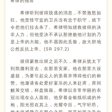
希律的报应
希律听到彼得脱逃的消息，不禁激怒如
狂。他责怪守监的卫兵没有忠于职守，就下
令把他们拉去杀了。希律明知拯救彼得的决
非人力，但他坚决不承认那挫败他计划的乃
是上帝的大能。他不愿因此丢脸，故大胆地
公然反抗上帝。{SR 297.2}
彼得蒙救出狱之后不久，希律从犹太下
到凯撒利亚去，在那里安家。他在那里大设
盛筵，为要引起众人的羡慕并博得他们的称
赞。他邀请各处爱好宴乐的人来赴席，席间
觥筹交错，杯盘狼藉。希律以非常华丽的衣
冠出现在众人面前。他穿着金银线织成的外
袍，阳光照在其上，光耀夺目，气宇轩昂。