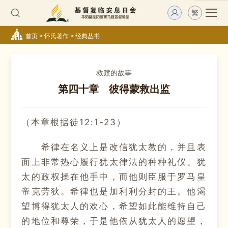
繁
首页
>
怀氏著作
>
经典丛书
救赎的故事
第四十章 彼得蒙救出监
（本章根据徒12:1-23）
希律在名义上是改信犹太教的，并且表
面上非常热心履行犹太律法的种种礼仪。犹
太的政权操在他手中，而他则臣服于罗马皇
帝克劳狄。希律也是加利利分封的王。他渴
望博得犹太人的欢心，希望如此能维持自己
的地位和尊荣，于是他依从犹太人的愿望，