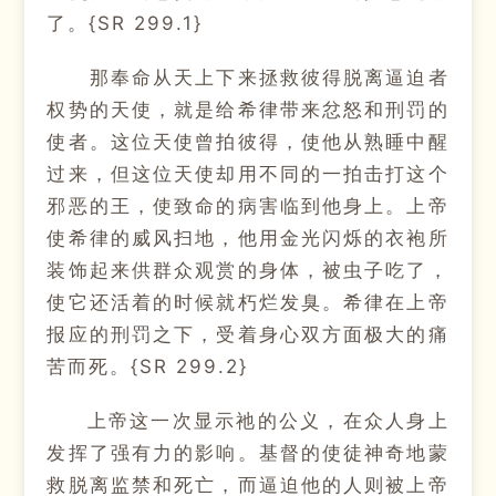
了。{SR 299.1}
那奉命从天上下来拯救彼得脱离逼迫者
权势的天使，就是给希律带来忿怒和刑罚的
使者。这位天使曾拍彼得，使他从熟睡中醒
过来，但这位天使却用不同的一拍击打这个
邪恶的王，使致命的病害临到他身上。上帝
使希律的威风扫地，他用金光闪烁的衣袍所
装饰起来供群众观赏的身体，被虫子吃了，
使它还活着的时候就朽烂发臭。希律在上帝
报应的刑罚之下，受着身心双方面极大的痛
苦而死。{SR 299.2}
上帝这一次显示祂的公义，在众人身上
发挥了强有力的影响。基督的使徒神奇地蒙
救脱离监禁和死亡，而逼迫他的人则被上帝