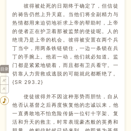
彼得被处死的日期终于确定了，但信徒
的祷告仍然上升天庭。当他们将全副精力与
热情都用来迫切地祈求上帝的帮助时，上帝
的使者正在护卫着那被监禁的使徒呢。人的
绝境乃是上帝的机会。彼得被安置在两个兵
丁当中，用两条铁链锁住，一边一条锁在兵
丁的手腕上。他若一动，他们就必知道。监
门都是紧紧地锁着，而且都有卫兵看守。一
目录
切靠人力营救或逃脱的可能就此都断绝了。
{SR 293.2}
使徒彼得并不因这种形势而胆怯，自从
他否认基督之后再度恢复他的忠诚以来，他
一直勇敢地不怕危险传扬一位钉十字架、复
活和升天的救主，时常表现豪杰般的英勇和
胆量。他相信时候已经来到，他即将为基督