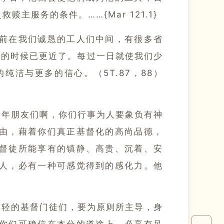
之救赎主服务的条件。
……{Mar 121.1}
前在我们诚恳的工人们中间，有很多省
信的时候已更近了。
每过一日就使我们少
的纯洁与更多的信心。
（5T.87，88）
青年朋友们啊，你们行事为人要象负有神
由，藉着你们真正基督化的高尚品德，
督徒所能享有的镇静、高贵、沉着、安
人，必有一种可感觉得到的感化力。
他
年轻的基督门徒们，要为原则所主导，身
你们可确信在本分的道途上，必享有足