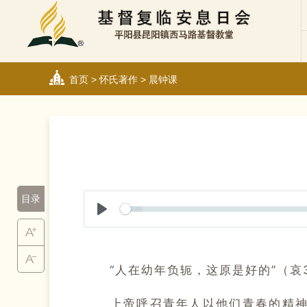
首页
>
怀氏著作
>
晨钟课
目录
Play
“人在幼年负轭，这原是好的”（哀3
上帝呼召青年人以他们青春的精神