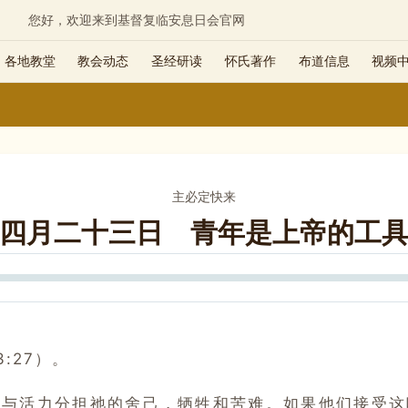
您好，欢迎来到基督复临安息日会官网
各地教堂
教会动态
圣经研读
怀氏著作
布道信息
视频
主必定快来
四月二十三日 青年是上帝的工
Seek
:27）。
与活力分担祂的舍己，牺牲和苦难。
如果他们接受这