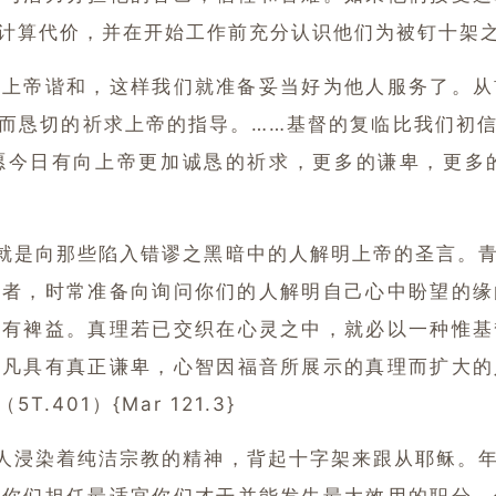
计算代价，并在开始工作前充分认识他们为被钉十架
帝谐和，这样我们就准备妥当好为他人服务了。
从
而恳切的祈求上帝的指导。
……基督的复临比我们初
愿今日有向上帝更加诚恳的祈求，更多的谦卑，更多
是向那些陷入错谬之黑暗中的人解明上帝的圣言。
学者，时常准备向询问你们的人解明自己心中盼望的缘
大有裨益。
真理若已交织在心灵之中，就必以一种惟基
。
凡具有真正谦卑，心智因福音所展示的真理而扩大的
401）{Mar 121.3}
浸染着纯洁宗教的精神，背起十字架来跟从耶稣。
导你们担任最适宜你们才干并能发生最大效用的职分。