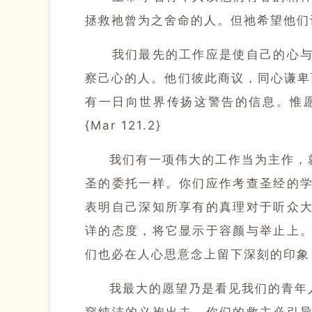
拯救祂曾为之舍命的人。
但祂希望他们
我们最先的工作应是使自己的心与上
察己心的人。
他们彼此商议，同心谦卑
有一日向世界传扬这警告的信息。
惟
{Mar 121.2}
我们有一项伟大的工作当为主作，就
圣的委托一样。
你们应作考查圣经的
表明自己深知所享有的真理对于听众
详的态度，将它显示于容颜与举止上
们也必在人心思意念上留下深刻的印象（5T.
我最大的愿望乃是看见我们的青年人
穿纯洁的义袍出去。
你们的救主必引