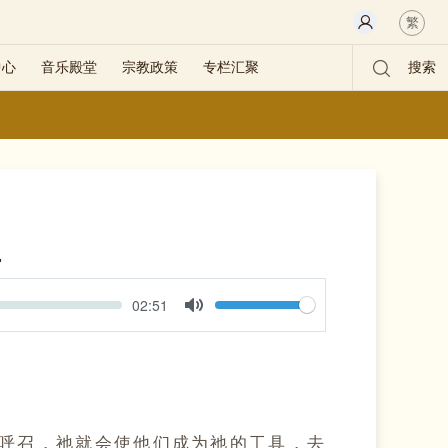
繁
中心
音乐殿堂
宗教政策
专栏汇聚
搜索
具
Volume
Current
02:51
time
Toggle
Mute
呼召，祂就会使他们成为祂的工具，去