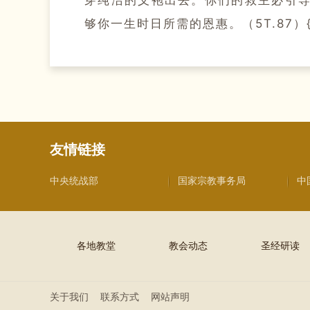
够你一生时日所需的恩惠。
（5T.87）{
友情链接
中央统战部
国家宗教事务局
中
各地教堂
教会动态
圣经研读
关于我们
联系方式
网站声明