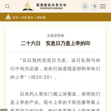
繁
首页
>
怀氏著作
>
晨钟课
主必定快来
二十六日 安息日乃是上帝的印
“且以我的安息日为圣。
这日在我与你
们中间为证据，使你们知道我是耶和华你们
的上帝”（结20:20）。
以色列人曾在门楣上涂着血，表明他们
是上帝的产业。
现今上帝的子民也要带着上
帝所设立的记号。
他们务要顺从上帝的神圣