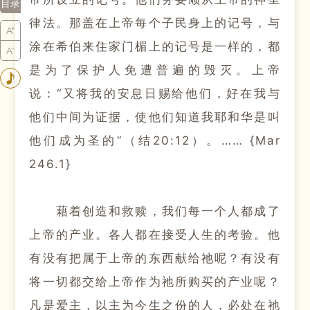
目录
律法。
那盖在上帝每个子民身上的记号，与
涂在希伯来住家门楣上的记号是一样的，都
是为了保护人免遭普遍的毁灭。
上帝
说：
“又将我的安息日赐给他们，好在我与
他们中间为证据，使他们知道我耶和华是叫
他们成为圣的”（结20:12）。
…… {Mar
246.1}
藉着创造和救赎，我们每一个人都成了
上帝的产业。
各人都在接受人生的考验。
他
有没有把属于上帝的东西献给祂呢？
有没有
将一切都交给上帝作为祂所购买的产业呢？
凡是爱主，以主为今生之份的人，必处在祂