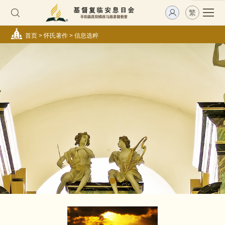
繁
首页
>
怀氏著作
>
信息选粹