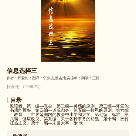
信息选粹三
作者：怀爱伦；翻译：李少波,董吉池,吴涤申；朗读：王丽
怀爱伦 （1980年）
目录
致读者
、
第一编—教会
、
第二编—灵感的原则
、
第三编—怀爱伦
书籍的预备
、
第四编—道成肉身
、
第五编—救恩的原则
、
第六编
—教育——世界范围内的教会中小学和大学
、
第七编—标准
、
第
八编—健康改良
、
第九编—关于各种事务的劝勉
、
第十编—应付
狂热主义
、
第十一编—末世大事
、
附 录