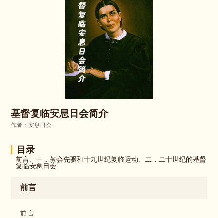
基督复临安息日会简介
作者：安息日会
目录
前言
、
一．教会先驱和十九世纪复临运动
、
二．二十世纪的基督
复临安息日会
前言
前 言