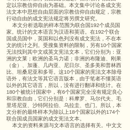
定以宗教信仰自由为基础。本文集中讨论各成文宪
法文本中思想自由层面的宗教信仰自由规定，宗教
行动自由的成文宪法规定将另撰文研究。
本文分析选取的样本范围为联合国192个成员国
家。统计的文本语言为汉语和英语。在192个联合
国成员国中，英国和以色列没有成文宪法，不在本
文的统计之列。受搜集资料的限制，另有10个国家
无法找到其中文或英文宪法文本，它们分别为：亚
洲的文莱；欧洲的圣马力诺；非洲的布隆迪、刚果
（金）、加蓬、几内亚、尼日尔、圣多美和普林西
比、坦桑尼亚和多哥。这10个国家的宪法文本除母
语外，有法文等其它语言版本，由于笔者不懂英语
以外的其它语言，所以，没有进行翻译和统计。在
180个被统计国家中，有6个国家完全没有规定良心
和宗教自由，它们分别是：科摩罗、马尔代夫、毛
里塔尼亚、沙特阿拉伯、乌拉圭、也门。所以，本
文分析的最终样本为除以上18个国家以外的174个
联合国成员国家的成文宪法文本。
本文的资料来源与文本语言的选择有关。中文文