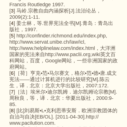
Francis Routledge 1997.
[
3
] 马岭.宗教自由内涵探析[J].法治论丛，
2009(2):1-11.
[
4
] 姜士林，等.世界宪法全书[M].青岛：青岛出
版社，1997.
[
5
] http://confinder.richmond.edu/index.php,
http://www.servat.unibe.ch/law/icl,
http://www.helplinelaw.com/index.html，大洋洲
国家的宪法来自http://www.paclii.org,wiki英文百
科网站，百度，Google网站，一些非洲国家的政
府网站。
[
6
]［荷］亨克•范•马尔赛文，格尔•范•德•唐.成文
宪法——通过计算机进行的比较研究[M].陈云
生，译．北京：北京大学出版社，2007:172.
[
7
]［法］埃米尔•迪尔凯姆．迪尔凯姆论宗教[M].
周秋良，等，译．北京：华夏出版社，2000:9-
85.
[
8
] [比]刘易斯•L•克利思蒂安斯．欧洲宗教团体的
自治与自决[EB/OL]. [2011-04-30].http://
www.pacilution.com.