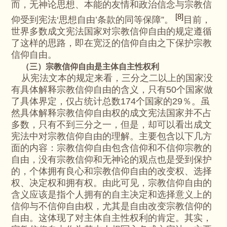
而，无神论思想、本能的友情和政治信念与宗教信
[8]
仰受到宪法‘思想自由’条款的同等保障”。
目前，
世界多数成文宪法国家对宗教信仰自由的规定遵循
了这样的思路，即在宽泛的信仰自由之下保护宗教
信仰自由。
（三）宗教信仰自由是主体自主性权利
从宪法文本的规定来看，三分之二以上的国家没
有具体解释宗教信仰自由的含义，只有50个国家做
了具体界定，仅占统计总数174个国家的29％。虽
然具体解释宗教信仰自由权的成文宪法国家并不占
多数，只有不到三分之一，但是，却可以看出成文
宪法中对宗教信仰自由的理解。主要包含以下几方
面的内容：宗教信仰自由包含信仰和不信仰宗教的
自由，没有宗教信仰和无神论的观点也是受到保护
的，个体拥有良心和宗教信仰自由的改变权、选择
权、决定权和拥有权。由此可见，宗教信仰自由的
含义应该是指个人拥有的自主决定和选择意义上的
信仰与不信仰自由权，尤其是自由改变宗教信仰的
自由。这体现了对主体自主性权利的肯定。其实，