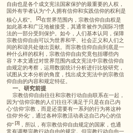
自由也是各个成文宪法国家保护的最重要的人权，
国外有学者认为“个人拥有信仰和实践信仰的权利是
[2]
核心人权”。
在世界范围内，宗教信仰自由权是
如此基本和广泛地被接受，其通常被作为国际习惯
法的一部分受到保护。如今，人们基本认同，保障
宗教信仰自由可以为世界和平、社会正义和人们之
间的和谐共处做出贡献。而宗教信仰自由到底是一
种什么样的权利，宗教信仰自由究竟包括哪些内
容？本文通过对世界范围内成文宪法中宗教信仰自
由规定的考察，运用数据统计分析进行比较研究，
试图从文本分析的角度，找出成文宪法中的宗教信
仰自由的内容和规定特征。
一、研究前提
宗教信仰自由往往和宗教行动自由联系在一起，
因为“信仰宗教的人们往往不满足于只是在自己内
心‘信仰’宗教，而是还需要有一系列的行为将这种
信仰‘外化’，通过各种宗教活动表达自己内心的信
[3]
仰”
，所以，有宗教信仰自由规定的国家，也通
常有调整宗教行动自由的规定。但宗教行动自由一