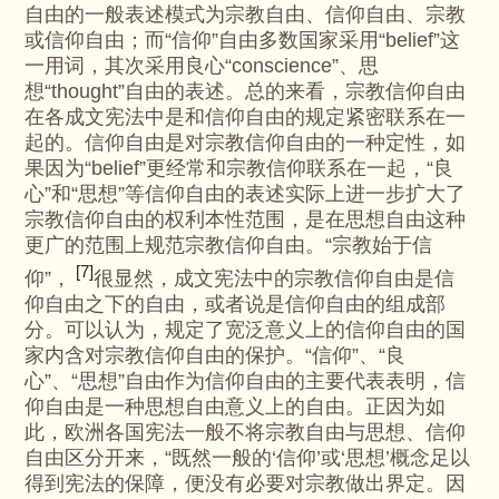
自由的一般表述模式为宗教自由、信仰自由、宗教
或信仰自由；而“信仰”自由多数国家采用“belief”这
一用词，其次采用良心“conscience”、思
想“thought”自由的表述。总的来看，宗教信仰自由
在各成文宪法中是和信仰自由的规定紧密联系在一
起的。信仰自由是对宗教信仰自由的一种定性，如
果因为“belief”更经常和宗教信仰联系在一起，“良
心”和“思想”等信仰自由的表述实际上进一步扩大了
宗教信仰自由的权利本性范围，是在思想自由这种
更广的范围上规范宗教信仰自由。“宗教始于信
[7]
仰”，
很显然，成文宪法中的宗教信仰自由是信
仰自由之下的自由，或者说是信仰自由的组成部
分。可以认为，规定了宽泛意义上的信仰自由的国
家内含对宗教信仰自由的保护。“信仰”、“良
心”、“思想”自由作为信仰自由的主要代表表明，信
仰自由是一种思想自由意义上的自由。正因为如
此，欧洲各国宪法一般不将宗教自由与思想、信仰
自由区分开来，“既然一般的‘信仰’或‘思想’概念足以
得到宪法的保障，便没有必要对宗教做出界定。因