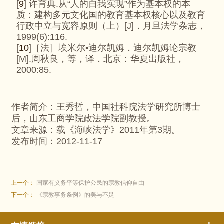
[
9
] 许育典.从“人的自我实现”作为基本权的本
质：建构多元文化国的教育基本权核心以及教育
行政中立与宽容原则（上）[J]．月旦法学杂志，
1999(6):116.
[
10
]［法］埃米尔•迪尔凯姆．迪尔凯姆论宗教
[M].周秋良，等，译．北京：华夏出版社，
2000:85.
作者简介：王秀哲，中国社科院法学研究所博士
后，山东工商学院政法学院副教授。
文章来源：载《海峡法学》2011年第3期。
发布时间：2012-11-17
上一个：
国家有义务平等保护公民的宗教信仰自由
下一个：
《宗教事务条例》的美与不足