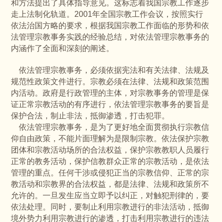
和方法提出了具体指导意见。这标志着我国宗教工作逐步
走上法制化轨道。2001年全国宗教工作会议，按照实行
依法治国方略的要求，根据我国宗教工作面临的形势和依
法管理宗教事务实践的经验总结，对依法管理宗教事务的
内涵作了全面和深刻的阐述。
依法管理宗教事务，必须依据宪法和有关法律、法规及
规范性政策文件进行。宗教必须在法律、法规和政策范围
内活动。政府是行政管理的主体，对宗教事务的管理是保
证正常宗教活动的有序进行，依法管理宗教事务的要旨是
保护合法，制止非法，抵御渗透，打击犯罪。
依法管理宗教事务，是为了更好地全面贯彻执行宗教信
仰自由政策，不能片面理解为是限制宗教。依法保护宗教
团体和宗教活动场所的合法权益，保护宗教教职人员履行
正常的教务活动，保护信教群众正常的宗教活动，是依法
管理的重点。任何干涉或侵犯正当的宗教信仰、正常的宗
教活动和宗教界的合法权益，都是法律、法规和政策所不
允许的。一旦发生应当立即予以纠正，对触犯刑律的，要
依法处理。同时，要制止利用宗教进行的非法活动，抵御
境外势力利用宗教进行的渗透，打击利用宗教进行的违法