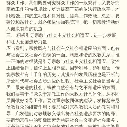
群众工作。我们既要研究群众工作的一般规律，又要研究
宗教工作的特殊规律，努力提高干部的依法行政水平，才
能增强工作的主动性和针对性，提高工作效能。总之，要
建设和谐社会，就必须依法加强管理，把一切宗教活动纳
入健康有序的轨道。
三、 积极引导宗教与社会主义社会相适应，进一步发展
和壮大爱国进步力量
应当看到，宗教既有与社会主义社会相适应的方面，也有
与社会主义社会不协调的一面。构建和谐的政教关系，惟
一正确的途径就是引导宗教与社会主义社会相适应。政治
上团结合作，信仰上互相尊重。因势利导，趋利避害。传
统宗教都有上千年的历史，其漫长的发展历程也是不断与
所处时代与社会逐步适应的过程。社会主义社会是当今世
界上最先进的社会，宗教自然会有与之不相适应的方面。
我们要善于把党关于宗教工作的大政方针具体化，从不同
层面做好引导工作。要注重宗教团体的建设，发挥起来尼
信教群众的纽带作用；要加强对宗教教职人员的教育和引
导，启发他们对教规教义做出符合社会进步要求的阐释。
要调动宗教中的积极因素为构建社会主义和谐社会服务，
还必须正确认识和对待宗教的社会功能。宗教社会功能具