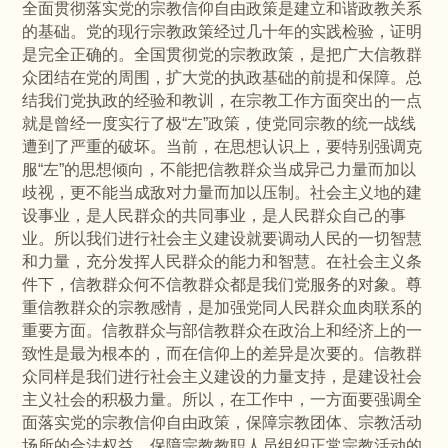
全面贯彻落实党的宗教信仰自由政策是建立和谐政教关系
的基础。党的现行宗教政策经过几十年的实践检验，证明
是完全正确的。全国贯彻党的宗教政策，是把广大信教群
众团结在党的周围，扩大党的执政基础的前提和保障。总
结我们党执政的经验和教训，在宗教工作方面突出的一点
就是曾经一度实行了极“左”政策，使党同宗教的统一战线
遭到了严重的破坏。当前，在思想认识上，要特别强调克
服“左”的思想倾向，不能把信教群众当成异己力量而加以
歧视，更不能当成敌对力量而加以压制。社会主义地的建
设事业，是人民群众的共同事业，是人民群众自己的事
业。所以我们进行社会主义建设就要调动人民的一切智慧
和力量，充分发挥人民群众的能力和智慧。在社会主义条
件下，信教群众何不信教群众都是我们党服务的对象。尊
重信教群众的宗教感情，是加强党同人民群众血肉联系的
重要方面。信教群众与部信教群众在政治上和经济上的一
致性是最为根本的，而在信仰上的差异是次要的。信教群
众同样是我们进行社会主义建设的力量支持，是建设社会
主义社会的积极力量。所以，在工作中，一方面要强调全
面落实党的宗教信仰自由政策，保障宗教团体、宗教活动
场所的合法权益，保障宗教教职人员组织正常宗教活动的