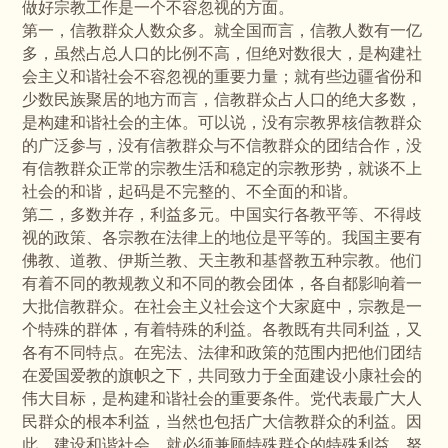
做好宗教工作是一个不容忽视的方面。
第一，信教群众人数众多。就全国而言，信教人数有一亿
多，虽然占总人口的比例不高，但绝对数很大，是构建社
会主义和谐社会不容忽视的重要力量；就有些边疆省份和
少数民族聚居的地方而言，信教群众占人口的绝大多数，
是构建和谐社会的主体。可以说，没有宗教界核信教群众
的广泛参与，没有信教群众与不信教群众的团结合作，没
有信教群众正常的宗教生活和稳定的宗教形势，就谈不上
社会的和谐，起码是不完整的、不全面的和谐。
第二，多数并存，利益多元。中国实行各教平等、不得歧
视的政策、各宗教在法律上的地位是平等的。我国主要有
佛教、道教、伊斯兰教、天主教和基督教五种宗教。他们
有着不同的教规教义和不同的教会团体，各自都影响着一
大批信教群众。在社会主义社会这个大家庭中，宗教是一
个特殊的群体，有着特殊的利益。各教既有共同利益，又
各有不同特点。在宪法、法律和政策的范围内把他们团结
在爱国爱教的旗帜之下，共同致力于全面建设小康社会的
伟大目标，是构建和谐社会的重要条件。党代表最广大人
民群众的根本利益，当然也包括广大信教群众的利益。因
此，建设和谐社会，就必须兼顾特殊群众的特殊利益，努