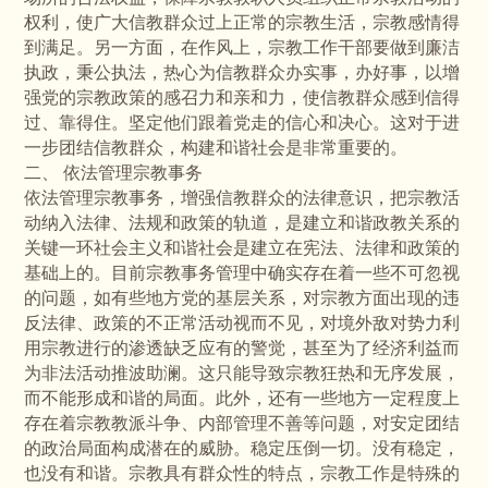
权利，使广大信教群众过上正常的宗教生活，宗教感情得
到满足。另一方面，在作风上，宗教工作干部要做到廉洁
执政，秉公执法，热心为信教群众办实事，办好事，以增
强党的宗教政策的感召力和亲和力，使信教群众感到信得
过、靠得住。坚定他们跟着党走的信心和决心。这对于进
一步团结信教群众，构建和谐社会是非常重要的。
二、 依法管理宗教事务
依法管理宗教事务，增强信教群众的法律意识，把宗教活
动纳入法律、法规和政策的轨道，是建立和谐政教关系的
关键一环社会主义和谐社会是建立在宪法、法律和政策的
基础上的。目前宗教事务管理中确实存在着一些不可忽视
的问题，如有些地方党的基层关系，对宗教方面出现的违
反法律、政策的不正常活动视而不见，对境外敌对势力利
用宗教进行的渗透缺乏应有的警觉，甚至为了经济利益而
为非法活动推波助澜。这只能导致宗教狂热和无序发展，
而不能形成和谐的局面。此外，还有一些地方一定程度上
存在着宗教教派斗争、内部管理不善等问题，对安定团结
的政治局面构成潜在的威胁。稳定压倒一切。没有稳定，
也没有和谐。宗教具有群众性的特点，宗教工作是特殊的