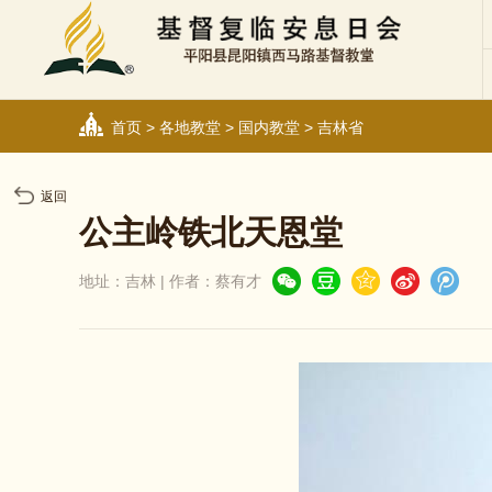
首页
>
各地教堂
>
国内教堂
>
吉林省
返回
公主岭铁北天恩堂
地址：吉林 | 作者：蔡有才