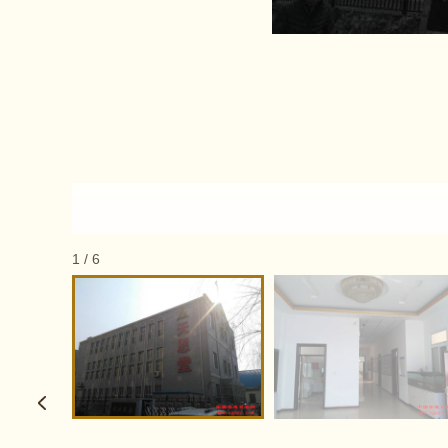
1
/
6