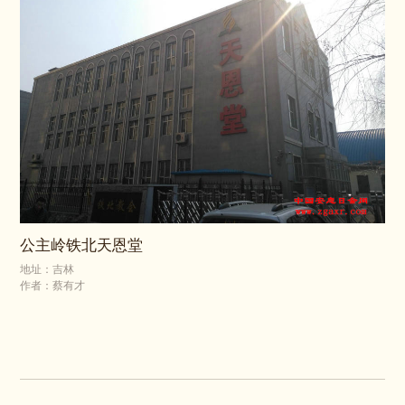
公主岭铁北天恩堂
地址：吉林
作者：蔡有才