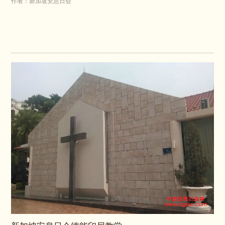
作者：新加坡安息日会