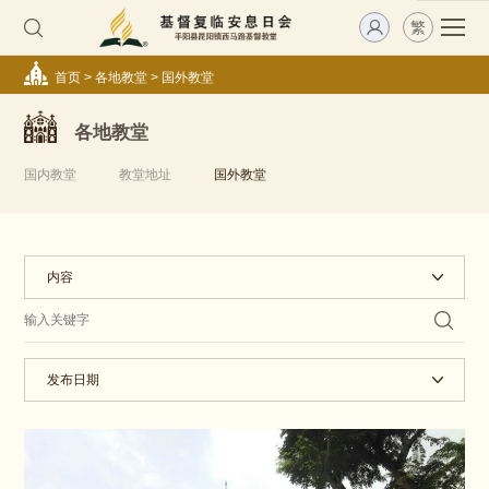
繁
首页
>
各地教堂
>
国外教堂
各地教堂
国内教堂
教堂地址
国外教堂
内容
发布日期