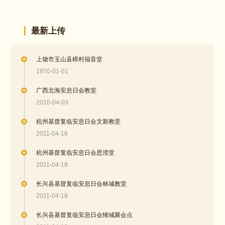
最新上传
上饶市玉山县樟村福音堂
1970-01-01
广西北海安息日会教堂
2010-04-03
杭州基督复临安息日会文新教堂
2011-04-16
杭州基督复临安息日会思澄堂
2011-04-18
长兴县基督复临安息日会林城教堂
2011-04-18
长兴县基督复临安息日会雉城聚会点