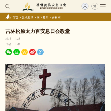
繁
首页
>
各地教堂
>
国内教堂
>
吉林省
吉林松原太力百安息日会教堂
地址：吉林
作者：王奉