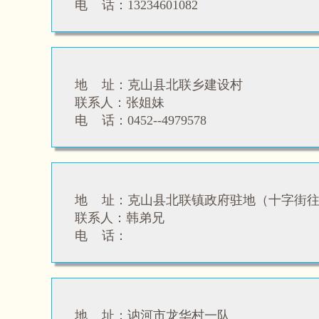
电 话：13234601082
地 址：克山县北联乡建设村
联系人：
张姐妹
电 话：
0452--4979578
地 址：
克山县北联镇政府驻地（十字街往
联系人：
韩弟兄
电 话：
地 址：讷河市龙华村一队