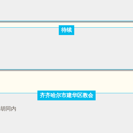
待续
齐齐哈尔市建华区教会
侧胡同内