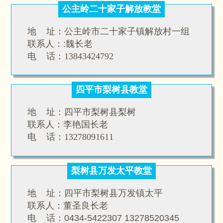
公主岭二十家子解放教堂
地 址：公主岭市二十家子镇解放村一组
联系人：:魏长老
电 话：
1
38
43424
792
四平市梨树县教堂
地 址：四平市梨树县梨树
联系人：
李艳国长老
电 话：
13278091611
梨树县万发太平教堂
地 址：四平市梨树县万发镇太平
联系人：
董圣良长老
电 话：
0434-5422307 13278520345