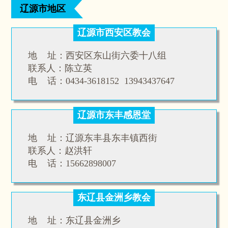
辽源市地区
辽源市西安区教会
地 址：西安区东山街六委十八组
联系人：
陈立英
电 话：
0434-3618152 13943437647
辽源市东丰感恩堂
地 址：辽源东丰县东丰镇西街
联系人：赵洪轩
电 话：15662898007
东辽县金洲乡教会
地 址：
东辽县金洲乡