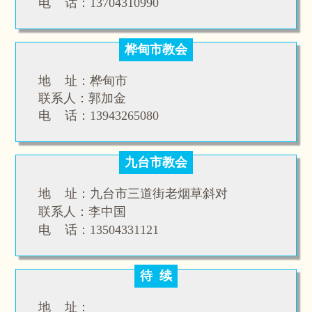
电 话：13704310990
桦甸市教会
地 址：桦甸市
联系人：
郭加金
电 话：
13943265080
九台市教会
地 址：
九台市三道街老烟草斜对
联系人：
李中国
电 话：
13504331121
待 续
地 址：