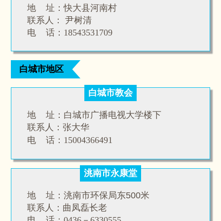
地 址：快大县河南村
联系人： 尹树清
电 话：18543531709
白城市地区
白城市教会
地 址：白城市广播电视大学楼下
联系人：
张大华
电 话：
15004366491
洮南市永康堂
地 址：洮南市环保局东500米
联系人：曲凤磊长老
电 话：0436－6330555