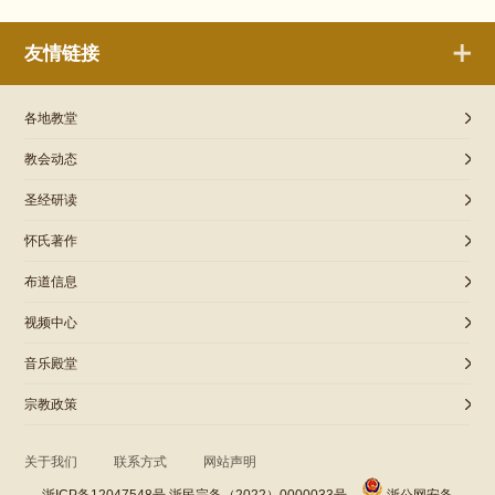
友情链接
各地教堂
教会动态
圣经研读
怀氏著作
布道信息
视频中心
音乐殿堂
宗教政策
关于我们
联系方式
网站声明
浙ICP备12047548号 浙民宗备（2022）0000033号
浙公网安备