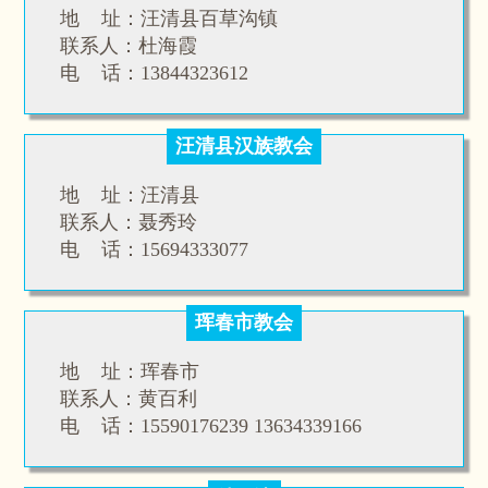
地 址：汪清县百草沟镇
联系人：
杜海霞
电 话：13844323612
汪清县汉族教会
地 址：汪清县
联系人：
聂秀玲
电 话：15694333077
珲春市教会
地 址：珲春市
联系人：
黄百利
电 话：15590176239 13634339166