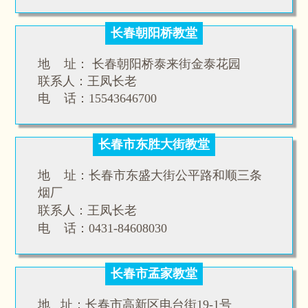
长春朝阳桥教堂
地 址： 长春朝阳桥泰来街金泰花园
联系人：王凤长老
电 话：
15543646700
长春市东胜大街教堂
地 址：
长春市东盛大街公平路和顺三条
烟厂
联系人：
王凤长老
电 话：
0431-84608030
长春市孟家教堂
地 址：长春市高新区电台街19-1号