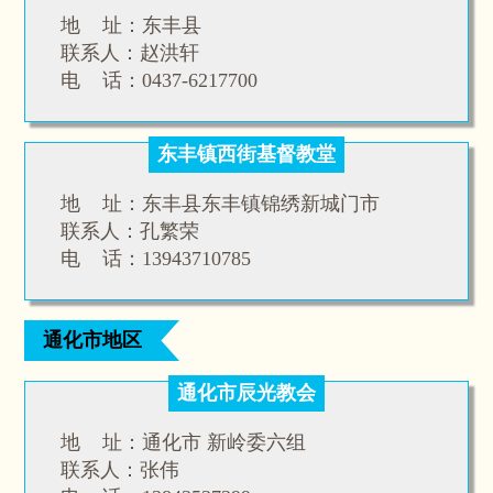
地 址：东丰县
联系人：
赵洪轩
电 话：0437-6217700
东丰镇西街基督教堂
地 址：东丰县东丰镇锦绣新城门市
联系人：孔繁荣
电 话：
13943710785
通化市地区
通化市辰光教会
地 址：通化市 新岭委六组
联系人：张伟