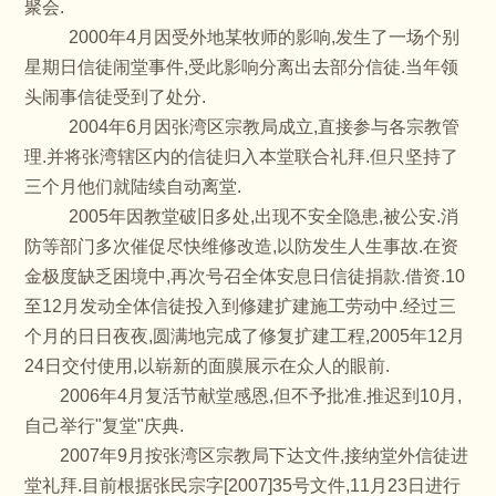
聚会
.
2000
年
4
月因受外地某牧师的影响
,
发生了一场个别
星期日信徒闹堂事件
,
受此影响分离出去部分信徒
.
当年领
头闹事信徒受到了处分
.
2004
年
6
月因张湾区宗教局成立
,
直接参与各宗教管
理
.
并将张湾辖区内的信徒归入本堂联合礼拜
.
但只坚持了
三个月他们就陆续自动离堂
.
2005
年因教堂破旧多处
,
出现不安全隐患
,
被公安
.
消
防等部门多次催促尽快维修改造
,
以防发生人生事故
.
在资
金极度缺乏困境中
,
再次号召全体安息日信徒捐款
.
借资
.10
至
12
月发动全体信徒投入到修建扩建施工劳动中
.
经过三
个月的日日夜夜
,
圆满地完成了修复扩建工程
,2005
年
12
月
24
日交付使用
,
以崭新的面膜展示在众人的眼前
.
2006
年
4
月复活节献堂感恩
,
但不予批准
.
推迟到
10
月
,
自己举行
"
复堂
"
庆典
.
2007
年
9
月按张湾区宗教局下达文件
,
接纳堂外信徒进
堂礼拜
.
目前根据张民宗字
[2007]35
号文件
,11
月
23
日进行