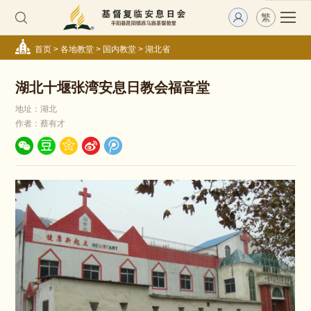
繁
首页
>
各地教堂
>
国内教堂
>
湖北省
湖北十堰张湾安息日教会福音堂
地址：湖北
作者：蔡有才