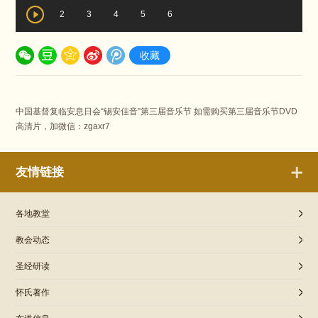
2
3
4
5
6
收藏
中国基督复临安息日会“锡安佳音”第三届音乐节 如需购买第三届音乐节DVD
高清片，加微信：zgaxr7
友情链接
各地教堂
教会动态
圣经研读
怀氏著作