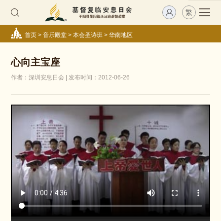
繁
首页
>
音乐殿堂
>
本会圣诗班
>
华南地区
心向主宝座
作者：深圳安息日会 | 发布时间：2012-06-26