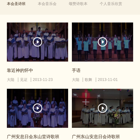
本会圣诗班
本会音乐会
颂赞诗歌本
个人音乐欣赏
靠近神的怀中
手语
大陆
见证
2013-11-23
大陆
歌舞
2013-11-01
广州安息日会东山堂诗歌班
广州东山安息日会诗歌班