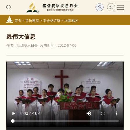
繁
首页
>
音乐殿堂
>
本会圣诗班
>
华南地区
最伟大信息
作者：深圳安息日会 | 发布时间：2012-07-06