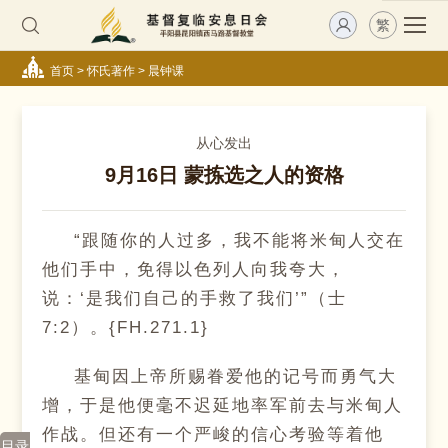
繁
首页
>
怀氏著作
>
晨钟课
从心发出
9月16日 蒙拣选之人的资格
“跟随你的人过多，我不能将米甸人交在
他们手中，免得以色列人向我夸大，
说：‘是我们自己的手救了我们’”（士
7:2）。{FH.271.1}
基甸因上帝所赐眷爱他的记号而勇气大
增，于是他便毫不迟延地率军前去与米甸人
作战。但还有一个严峻的信心考验等着他
目录