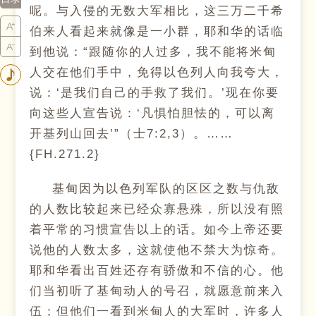
呢。与入侵的无数大军相比，这三万二千希
伯来人看起来就像是一小群，耶和华的话临
到他说：“跟随你的人过多，我不能将米甸
人交在他们手中，免得以色列人向我夸大，
说：‘是我们自己的手救了我们。’现在你要
向这些人宣告说：‘凡惧怕胆怯的，可以离
开基列山回去’”（士7:2,3）。……
{FH.271.2}
基甸因为以色列军队的区区之数与仇敌
的人数比较起来已经众寡悬殊，所以没有照
着平常的习惯宣告以上的话。如今上帝还要
说他的人数太多，这就使他不禁大为惊奇。
耶和华看出百姓还存有骄傲和不信的心。他
们当初听了基甸动人的号召，就愿意前来入
伍；但他们一看到米甸人的大军时，许多人