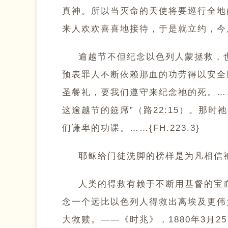
真神。所以当灭命的天使将要巡行全地
来人欢欢喜喜地接待，于是就立约，今后
逾越节不但纪念以色列人蒙拯救，
预表罪人不断依赖那血的功劳得以安全
圣餐礼，要我们遵守来纪念祂的死。…
这逾越节的筵席”（路22:15）。那
们谦卑的功课。……{FH.223.3}
耶稣给门徒洗脚的榜样是为凡相信祂之
人类的得救有赖于不断用基督的宝
念一个远比以色列人得救出离埃及更伟
大救赎。——《时兆》，1880年3月25日。