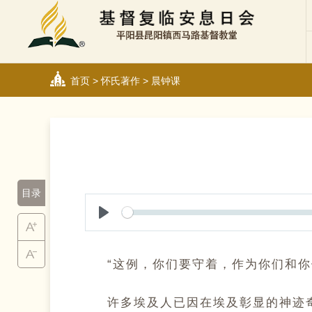
首页
>
怀氏著作
>
晨钟课
目录
Play
“这例，你们要守着，作为你们和你们子孙
许多埃及人已因在埃及彰显的神迹