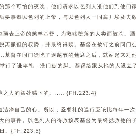
的那个可怕的夜晚，他们请求以色列人准他们到他们
要事奉以色列的上帝，与以色列人一同离开埃及去敬拜耶和
也预表上帝的羔羊基督，为救赎堕落的人类而被杀。洒
脱离撒但的权势，并最终得赎。基督在被钉之前同门
…基督在同门徒吃了逾越节的筵席之后，就站起来对他
时祂举行了谦卑礼，洗门徒的脚。基督给跟从祂的人设
人的益处赐下的。……{FH.223.4}
血洁净自己的心。所以，圣餐礼的遵行应该比每年一次
大的事件。以色列人的得救预表基督为最终拯救祂的
{FH.223.5}