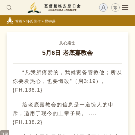
繁
首页
>
怀氏著作
>
晨钟课
从心发出
5月6日 老底嘉教会
“凡我所疼爱的，我就责备管教他；所以
你要发热心，也要悔改”（启3:19）。
{FH.138.1}
给老底嘉教会的信息是一道惊人的申
斥，适用于现今的上帝子民。……
{FH.138.2}
目录