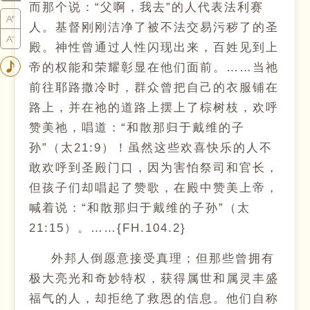
而那个说：“父啊，我去”的人代表法利赛
人。基督刚刚洁净了被不法交易污秽了的圣
殿。神性曾通过人性闪现出来，百姓见到上
帝的权能和荣耀彰显在他们面前。……当祂
前往耶路撒冷时，群众曾把自己的衣服铺在
路上，并在祂的道路上摆上了棕树枝，欢呼
赞美祂，唱道：“和散那归于戴维的子
孙”（太21:9）！虽然这些欢喜快乐的人不
敢欢呼到圣殿门口，因为害怕祭司和官长，
但孩子们却唱起了赞歌，在殿中赞美上帝，
喊着说：“和散那归于戴维的子孙”（太
21:15）。……{FH.104.2}
外邦人倒愿意接受真理；但那些曾拥有
极大亮光和奇妙特权，获得属世和属灵丰盛
福气的人，却拒绝了救恩的信息。他们自称