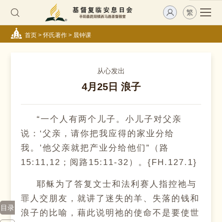
繁
首页
>
怀氏著作
>
晨钟课
从心发出
4月25日 浪子
“一个人有两个儿子。小儿子对父亲
说：‘父亲，请你把我应得的家业分给
我。’他父亲就把产业分给他们”（路
15:11,12；阅路15:11-32）。{FH.127.1}
耶稣为了答复文士和法利赛人指控祂与
罪人交朋友，就讲了迷失的羊、失落的钱和
目录
浪子的比喻，藉此说明祂的使命不是要使世