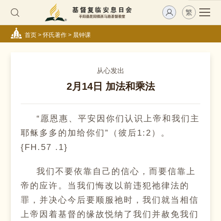
繁
首页
>
怀氏著作
>
晨钟课
从心发出
2月14日 加法和乘法
“愿恩惠、平安因你们认识上帝和我们主
耶稣多多的加给你们”（彼后1:2）。
{FH.57 .1}
我们不要依靠自己的信心，而要信靠上
帝的应许。当我们悔改以前违犯祂律法的
罪，并决心今后要顺服祂时，我们就当相信
上帝因着基督的缘故悦纳了我们并赦免我们